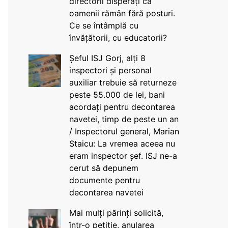
directorii disperați că
oamenii rămân fără posturi.
Ce se întâmplă cu
învățătorii, cu educatorii?
Șeful ISJ Gorj, alți 8
inspectori și personal
auxiliar trebuie să returneze
peste 55.000 de lei, bani
acordați pentru decontarea
navetei, timp de peste un an
/ Inspectorul general, Marian
Staicu: La vremea aceea nu
eram inspector șef. ISJ ne-a
cerut să depunem
documente pentru
decontarea navetei
Mai mulți părinți solicită,
într-o petiție, anularea