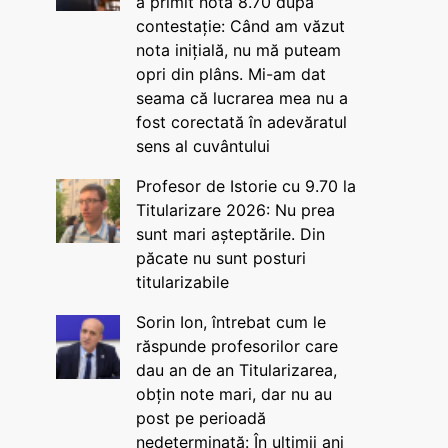
a primit nota 8.70 după
contestație: Când am văzut
nota inițială, nu mă puteam
opri din plâns. Mi-am dat
seama că lucrarea mea nu a
fost corectată în adevăratul
sens al cuvântului
Profesor de Istorie cu 9.70 la
Titularizare 2026: Nu prea
sunt mari așteptările. Din
păcate nu sunt posturi
titularizabile
Sorin Ion, întrebat cum le
răspunde profesorilor care
dau an de an Titularizarea,
obțin note mari, dar nu au
post pe perioadă
nedeterminată: În ultimii ani