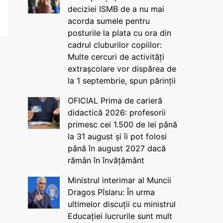
deciziei ISMB de a nu mai
acorda sumele pentru
posturile la plata cu ora din
cadrul cluburilor copiilor:
Multe cercuri de activități
extrașcolare vor dispărea de
la 1 septembrie, spun părinții
OFICIAL Prima de carieră
didactică 2026: profesorii
primesc cei 1.500 de lei până
la 31 august și îi pot folosi
până în august 2027 dacă
rămân în învățământ
Ministrul interimar al Muncii
Dragos Pîslaru: În urma
ultimelor discuții cu ministrul
Educației lucrurile sunt mult