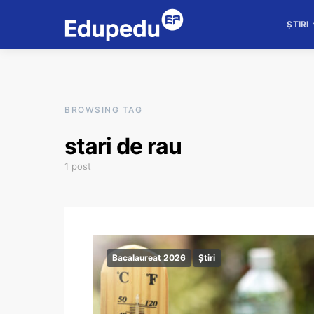
ȘTIRI
BROWSING TAG
stari de rau
1 post
Bacalaureat 2026
Știri