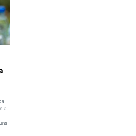
n
a
ba
nie,
puns