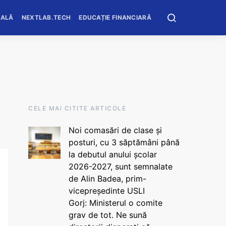
OALĂ
NEXTLAB.TECH
EDUCAȚIE FINANCIARĂ
CELE MAI CITITE ARTICOLE
Noi comasări de clase și
posturi, cu 3 săptămâni până
la debutul anului școlar
2026-2027, sunt semnalate
de Alin Badea, prim-
vicepreședinte USLI
Gorj: Ministerul o comite
grav de tot. Ne sună