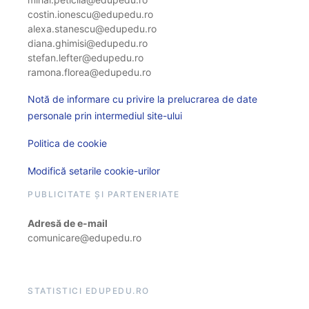
costin.ionescu@edupedu.ro
alexa.stanescu@edupedu.ro
diana.ghimisi@edupedu.ro
stefan.lefter@edupedu.ro
ramona.florea@edupedu.ro
Notă de informare cu privire la prelucrarea de date
personale prin intermediul site-ului
Politica de cookie
Modifică setarile cookie-urilor
PUBLICITATE ȘI PARTENERIATE
Adresă de e-mail
comunicare@edupedu.ro
STATISTICI EDUPEDU.RO