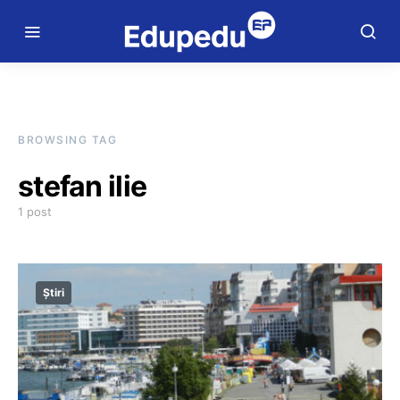
BROWSING TAG
stefan ilie
1 post
Știri