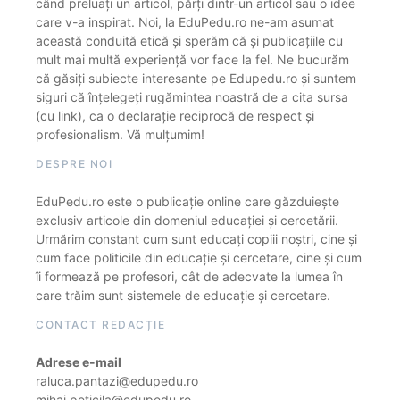
când preluați un articol, părți dintr-un articol sau o idee
care v-a inspirat. Noi, la EduPedu.ro ne-am asumat
această conduită etică și sperăm că și publicațiile cu
mult mai multă experiență vor face la fel. Ne bucurăm
că găsiți subiecte interesante pe Edupedu.ro și suntem
siguri că înțelegeți rugămintea noastră de a cita sursa
(cu link), ca o declarație reciprocă de respect și
profesionalism. Vă mulțumim!
DESPRE NOI
EduPedu.ro este o publicație online care găzduiește
exclusiv articole din domeniul educației și cercetării.
Urmărim constant cum sunt educați copiii noștri, cine și
cum face politicile din educație și cercetare, cine și cum
îi formează pe profesori, cât de adecvate la lumea în
care trăim sunt sistemele de educație și cercetare.
CONTACT REDACȚIE
Adrese e-mail
raluca.pantazi@edupedu.ro
mihai.peticila@edupedu.ro