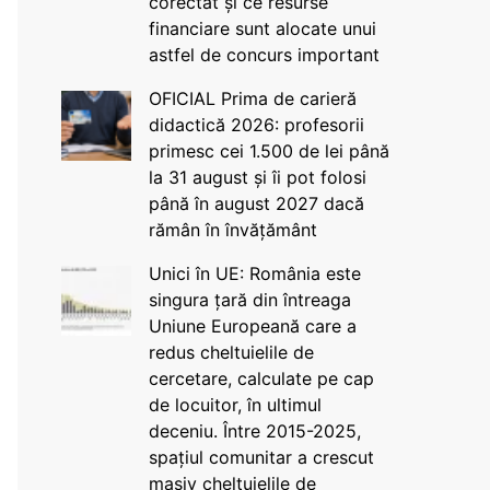
corectat și ce resurse
financiare sunt alocate unui
astfel de concurs important
OFICIAL Prima de carieră
didactică 2026: profesorii
primesc cei 1.500 de lei până
la 31 august și îi pot folosi
până în august 2027 dacă
rămân în învățământ
Unici în UE: România este
singura țară din întreaga
Uniune Europeană care a
redus cheltuielile de
cercetare, calculate pe cap
de locuitor, în ultimul
deceniu. Între 2015-2025,
spațiul comunitar a crescut
masiv cheltuielile de