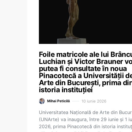
Foile matricole ale lui Brânc
Luchian și Victor Brauner v
putea fi consultate în noua
Pinacotecă a Universității d
Arte din București, prima di
istoria instituției
10 iunie 2026
Mihai Peticilă
Universitatea Națională de Arte din Bucur
(UNArte) va inaugura, între 29 iunie și 1 iu
2026, prima Pinacotecă din istoria instituț