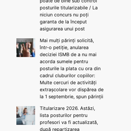
poate de bine sub control
posturile titularizabile / La
niciun concurs nu poți
garanta de la început
asigurarea unui post
Mai mulți părinți solicită,
într-o petiție, anularea
deciziei ISMB de a nu mai
acorda sumele pentru
posturile la plata cu ora din
cadrul cluburilor copiilor:
Multe cercuri de activități
extrașcolare vor dispărea de
la 1 septembrie, spun părinții
Titularizare 2026. Astăzi,
lista posturilor pentru
profesori va fi actualizată,
după repartizarea