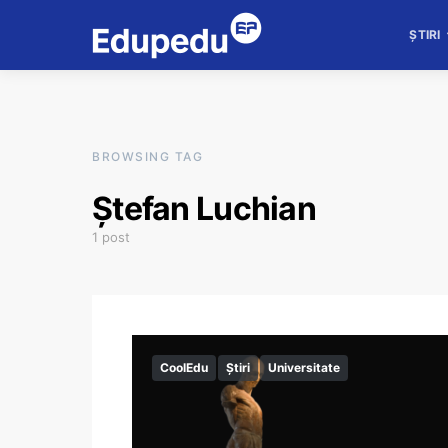
ȘTIRI
BROWSING TAG
Ștefan Luchian
1 post
CoolEdu
Știri
Universitate