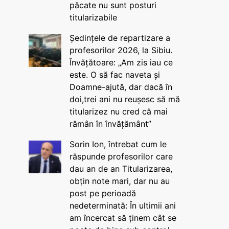
păcate nu sunt posturi
titularizabile
Ședințele de repartizare a
profesorilor 2026, la Sibiu.
Învățătoare: „Am zis iau ce
este. O să fac naveta și
Doamne-ajută, dar dacă în
doi,trei ani nu reușesc să mă
titularizez nu cred că mai
rămân în învățământ”
Sorin Ion, întrebat cum le
răspunde profesorilor care
dau an de an Titularizarea,
obțin note mari, dar nu au
post pe perioadă
nedeterminată: În ultimii ani
am încercat să ținem cât se