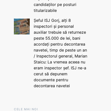
candidaților pe posturi
titularizabile
Șeful ISJ Gorj, alți 8
inspectori și personal
auxiliar trebuie să returneze
peste 55.000 de lei, bani
acordați pentru decontarea
navetei, timp de peste un an
/ Inspectorul general, Marian
Staicu: La vremea aceea nu
eram inspector șef. ISJ ne-a
cerut să depunem
documente pentru
decontarea navetei
CELE MAI NOI