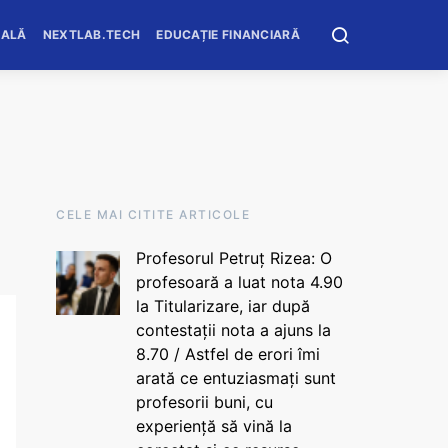
OALĂ
NEXTLAB.TECH
EDUCAȚIE FINANCIARĂ
CELE MAI CITITE ARTICOLE
Profesorul Petruț Rizea: O
profesoară a luat nota 4.90
la Titularizare, iar după
contestații nota a ajuns la
8.70 / Astfel de erori îmi
arată ce entuziasmați sunt
profesorii buni, cu
experiență să vină la