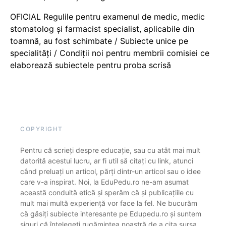
OFICIAL Regulile pentru examenul de medic, medic
stomatolog și farmacist specialist, aplicabile din
toamnă, au fost schimbate / Subiecte unice pe
specialități / Condiții noi pentru membrii comisiei ce
elaborează subiectele pentru proba scrisă
COPYRIGHT
Pentru că scrieți despre educație, sau cu atât mai mult
datorită acestui lucru, ar fi util să citați cu link, atunci
când preluați un articol, părți dintr-un articol sau o idee
care v-a inspirat. Noi, la EduPedu.ro ne-am asumat
această conduită etică și sperăm că și publicațiile cu
mult mai multă experiență vor face la fel. Ne bucurăm
că găsiți subiecte interesante pe Edupedu.ro și suntem
siguri că înțelegeți rugămintea noastră de a cita sursa