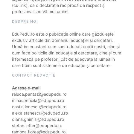
(cu link), ca o declarație reciprocă de respect și
profesionalism. Vă mulțumim!
DESPRE NOI
EduPedu.ro este o publicație online care găzduiește
exclusiv articole din domeniul educației și cercetării.
Urmărim constant cum sunt educați copiii noștri, cine și
cum face politicile din educație și cercetare, cine și cum
îi formează pe profesori, cât de adecvate la lumea în
care trăim sunt sistemele de educație și cercetare.
CONTACT REDACȚIE
Adrese e-mail
raluca.pantazi@edupedu.ro
mihai.peticila@edupedu.ro
costin.ionescu@edupedu.ro
alexa.stanescu@edupedu.ro
diana.ghimisi@edupedu.ro
stefan.lefter@edupedu.ro
ramona.florea@edupedu.ro