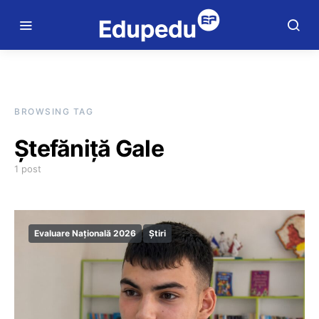
BROWSING TAG
Ştefăniţă Gale
1 post
Evaluare Națională 2026
Știri