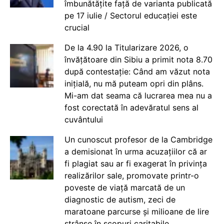
îmbunătățite față de varianta publicată
pe 17 iulie / Sectorul educației este
crucial
De la 4.90 la Titularizare 2026, o
învățătoare din Sibiu a primit nota 8.70
după contestație: Când am văzut nota
inițială, nu mă puteam opri din plâns.
Mi-am dat seama că lucrarea mea nu a
fost corectată în adevăratul sens al
cuvântului
Un cunoscut profesor de la Cambridge
a demisionat în urma acuzațiilor că ar
fi plagiat sau ar fi exagerat în privința
realizărilor sale, promovate printr-o
poveste de viață marcată de un
diagnostic de autism, zeci de
maratoane parcurse și milioane de lire
strânse în scopuri caritabile