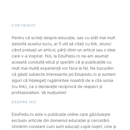
COPYRIGHT
Pentru că scrieți despre educație, sau cu atât mai mult
datorită acestui lucru, ar fi util să citați cu link, atunci
când preluați un articol, părți dintr-un articol sau o idee
care v-a inspirat. Noi, la EduPedu.ro ne-am asumat
această conduită etică și sperăm că și publicațiile cu
mult mai multă experiență vor face la fel. Ne bucurăm
că găsiți subiecte interesante pe Edupedu.ro și suntem
siguri că înțelegeți rugămintea noastră de a cita sursa
(cu link), ca o declarație reciprocă de respect și
profesionalism. Vă mulțumim!
DESPRE NOI
EduPedu.ro este o publicație online care găzduiește
exclusiv articole din domeniul educației și cercetării.
Urmărim constant cum sunt educați copiii noștri, cine și