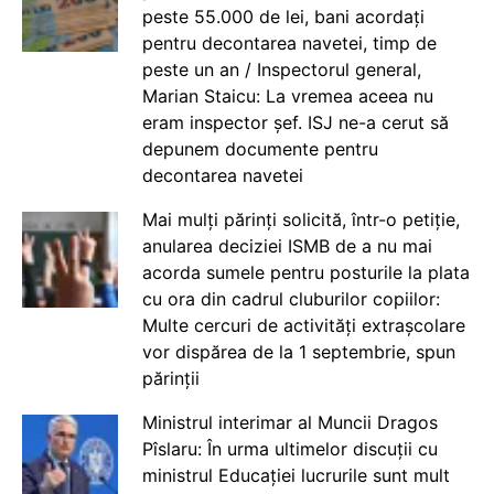
peste 55.000 de lei, bani acordați
pentru decontarea navetei, timp de
peste un an / Inspectorul general,
Marian Staicu: La vremea aceea nu
eram inspector șef. ISJ ne-a cerut să
depunem documente pentru
decontarea navetei
Mai mulți părinți solicită, într-o petiție,
anularea deciziei ISMB de a nu mai
acorda sumele pentru posturile la plata
cu ora din cadrul cluburilor copiilor:
Multe cercuri de activități extrașcolare
vor dispărea de la 1 septembrie, spun
părinții
Ministrul interimar al Muncii Dragos
Pîslaru: În urma ultimelor discuții cu
ministrul Educației lucrurile sunt mult