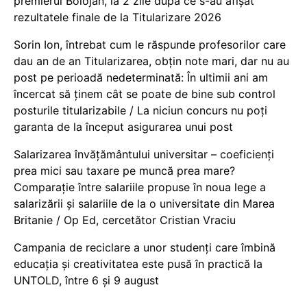
premierul Bolojan, la 2 zile după ce s-au afișat
rezultatele finale de la Titularizare 2026
Sorin Ion, întrebat cum le răspunde profesorilor care
dau an de an Titularizarea, obțin note mari, dar nu au
post pe perioadă nedeterminată: În ultimii ani am
încercat să ținem cât se poate de bine sub control
posturile titularizabile / La niciun concurs nu poți
garanta de la început asigurarea unui post
Salarizarea învățământului universitar – coeficienți
prea mici sau taxare pe muncă prea mare?
Comparație între salariile propuse în noua lege a
salarizării și salariile de la o universitate din Marea
Britanie / Op Ed, cercetător Cristian Vraciu
Campania de reciclare a unor studenți care îmbină
educația și creativitatea este pusă în practică la
UNTOLD, între 6 și 9 august