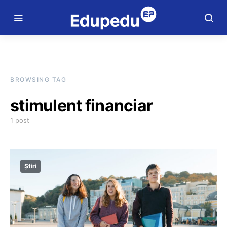
BROWSING TAG
stimulent financiar
1 post
Știri