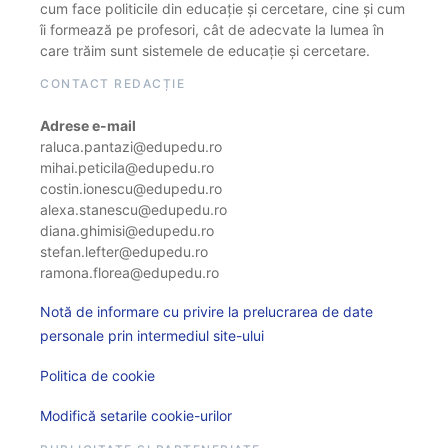
cum face politicile din educație și cercetare, cine și cum
îi formează pe profesori, cât de adecvate la lumea în
care trăim sunt sistemele de educație și cercetare.
CONTACT REDACȚIE
Adrese e-mail
raluca.pantazi@edupedu.ro
mihai.peticila@edupedu.ro
costin.ionescu@edupedu.ro
alexa.stanescu@edupedu.ro
diana.ghimisi@edupedu.ro
stefan.lefter@edupedu.ro
ramona.florea@edupedu.ro
Notă de informare cu privire la prelucrarea de date
personale prin intermediul site-ului
Politica de cookie
Modifică setarile cookie-urilor