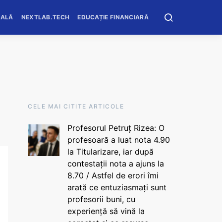
OALĂ
NEXTLAB.TECH
EDUCAȚIE FINANCIARĂ
CELE MAI CITITE ARTICOLE
Profesorul Petruț Rizea: O
profesoară a luat nota 4.90
la Titularizare, iar după
contestații nota a ajuns la
8.70 / Astfel de erori îmi
arată ce entuziasmați sunt
profesorii buni, cu
experiență să vină la