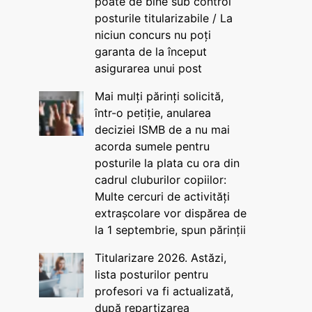
poate de bine sub control
posturile titularizabile / La
niciun concurs nu poți
garanta de la început
asigurarea unui post
Mai mulți părinți solicită,
într-o petiție, anularea
deciziei ISMB de a nu mai
acorda sumele pentru
posturile la plata cu ora din
cadrul cluburilor copiilor:
Multe cercuri de activități
extrașcolare vor dispărea de
la 1 septembrie, spun părinții
Titularizare 2026. Astăzi,
lista posturilor pentru
profesori va fi actualizată,
după repartizarea