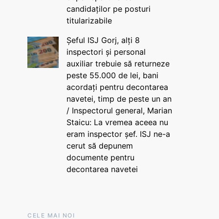
candidaților pe posturi
titularizabile
Șeful ISJ Gorj, alți 8
inspectori și personal
auxiliar trebuie să returneze
peste 55.000 de lei, bani
acordați pentru decontarea
navetei, timp de peste un an
/ Inspectorul general, Marian
Staicu: La vremea aceea nu
eram inspector șef. ISJ ne-a
cerut să depunem
documente pentru
decontarea navetei
CELE MAI NOI