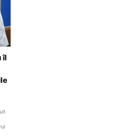
îl
ile
ult
rul