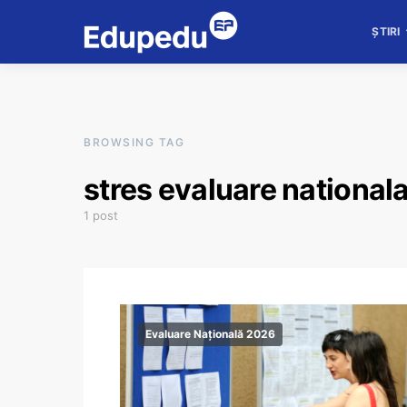
ȘTIRI
BROWSING TAG
stres evaluare national
1 post
Evaluare Națională 2026