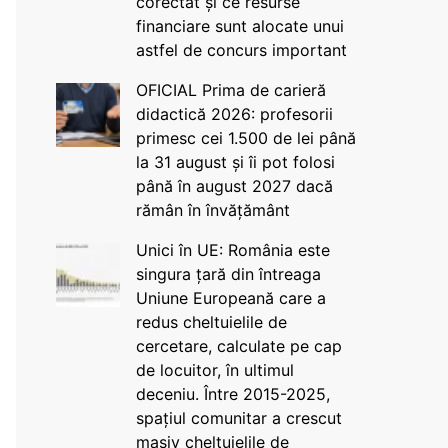
corectat și ce resurse
financiare sunt alocate unui
astfel de concurs important
OFICIAL Prima de carieră
didactică 2026: profesorii
primesc cei 1.500 de lei până
la 31 august și îi pot folosi
până în august 2027 dacă
rămân în învățământ
Unici în UE: România este
singura țară din întreaga
Uniune Europeană care a
redus cheltuielile de
cercetare, calculate pe cap
de locuitor, în ultimul
deceniu. Între 2015-2025,
spațiul comunitar a crescut
masiv cheltuielile de