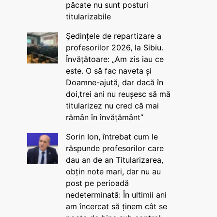
păcate nu sunt posturi
titularizabile
Ședințele de repartizare a
profesorilor 2026, la Sibiu.
Învățătoare: „Am zis iau ce
este. O să fac naveta și
Doamne-ajută, dar dacă în
doi,trei ani nu reușesc să mă
titularizez nu cred că mai
rămân în învățământ”
Sorin Ion, întrebat cum le
răspunde profesorilor care
dau an de an Titularizarea,
obțin note mari, dar nu au
post pe perioadă
nedeterminată: În ultimii ani
am încercat să ținem cât se