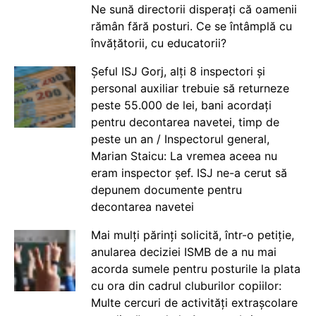
Ne sună directorii disperați că oamenii
rămân fără posturi. Ce se întâmplă cu
învățătorii, cu educatorii?
Șeful ISJ Gorj, alți 8 inspectori și
personal auxiliar trebuie să returneze
peste 55.000 de lei, bani acordați
pentru decontarea navetei, timp de
peste un an / Inspectorul general,
Marian Staicu: La vremea aceea nu
eram inspector șef. ISJ ne-a cerut să
depunem documente pentru
decontarea navetei
Mai mulți părinți solicită, într-o petiție,
anularea deciziei ISMB de a nu mai
acorda sumele pentru posturile la plata
cu ora din cadrul cluburilor copiilor:
Multe cercuri de activități extrașcolare