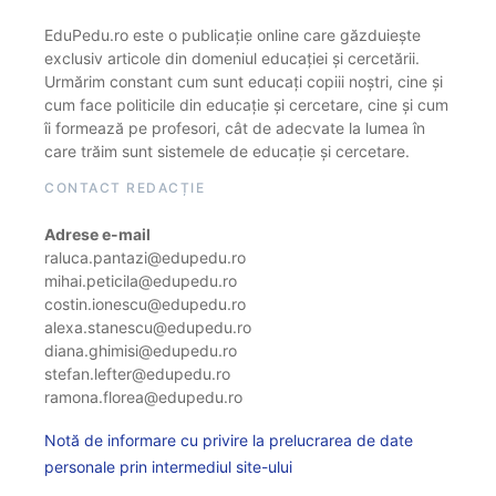
EduPedu.ro este o publicație online care găzduiește
exclusiv articole din domeniul educației și cercetării.
Urmărim constant cum sunt educați copiii noștri, cine și
cum face politicile din educație și cercetare, cine și cum
îi formează pe profesori, cât de adecvate la lumea în
care trăim sunt sistemele de educație și cercetare.
CONTACT REDACȚIE
Adrese e-mail
raluca.pantazi@edupedu.ro
mihai.peticila@edupedu.ro
costin.ionescu@edupedu.ro
alexa.stanescu@edupedu.ro
diana.ghimisi@edupedu.ro
stefan.lefter@edupedu.ro
ramona.florea@edupedu.ro
Notă de informare cu privire la prelucrarea de date
personale prin intermediul site-ului