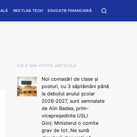
OALĂ
NEXTLAB.TECH
EDUCAȚIE FINANCIARĂ
CELE MAI CITITE ARTICOLE
Noi comasări de clase și
posturi, cu 3 săptămâni până
la debutul anului școlar
2026-2027, sunt semnalate
de Alin Badea, prim-
vicepreședinte USLI
Gorj: Ministerul o comite
grav de tot. Ne sună