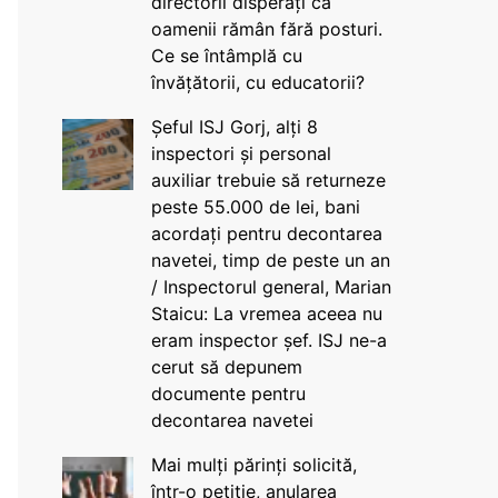
directorii disperați că
oamenii rămân fără posturi.
Ce se întâmplă cu
învățătorii, cu educatorii?
Șeful ISJ Gorj, alți 8
inspectori și personal
auxiliar trebuie să returneze
peste 55.000 de lei, bani
acordați pentru decontarea
navetei, timp de peste un an
/ Inspectorul general, Marian
Staicu: La vremea aceea nu
eram inspector șef. ISJ ne-a
cerut să depunem
documente pentru
decontarea navetei
Mai mulți părinți solicită,
într-o petiție, anularea