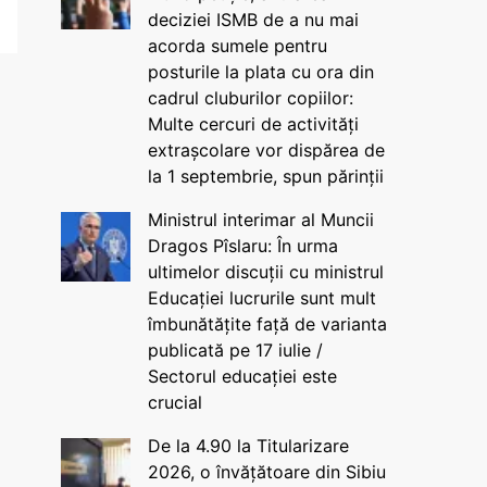
deciziei ISMB de a nu mai
acorda sumele pentru
posturile la plata cu ora din
cadrul cluburilor copiilor:
Multe cercuri de activități
extrașcolare vor dispărea de
la 1 septembrie, spun părinții
Ministrul interimar al Muncii
Dragos Pîslaru: În urma
ultimelor discuții cu ministrul
Educației lucrurile sunt mult
îmbunătățite față de varianta
publicată pe 17 iulie /
Sectorul educației este
crucial
De la 4.90 la Titularizare
2026, o învățătoare din Sibiu