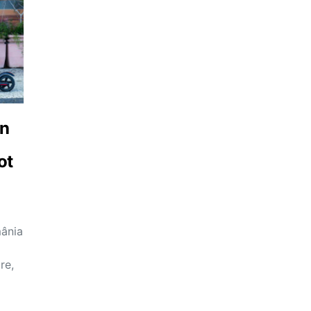
an
ot
mânia
re,