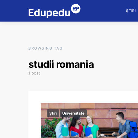
ȘTIRI
BROWSING TAG
studii romania
1 post
Știri
Universitate