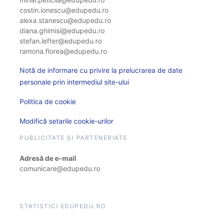
costin.ionescu@edupedu.ro
alexa.stanescu@edupedu.ro
diana.ghimisi@edupedu.ro
stefan.lefter@edupedu.ro
ramona.florea@edupedu.ro
Notă de informare cu privire la prelucrarea de date
personale prin intermediul site-ului
Politica de cookie
Modifică setarile cookie-urilor
PUBLICITATE ȘI PARTENERIATE
Adresă de e-mail
comunicare@edupedu.ro
STATISTICI EDUPEDU.RO