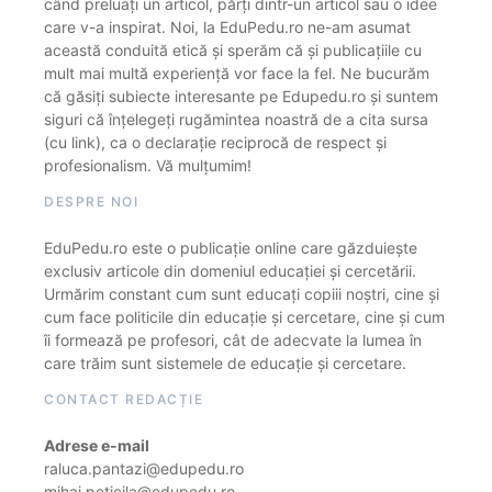
când preluați un articol, părți dintr-un articol sau o idee
care v-a inspirat. Noi, la EduPedu.ro ne-am asumat
această conduită etică și sperăm că și publicațiile cu
mult mai multă experiență vor face la fel. Ne bucurăm
că găsiți subiecte interesante pe Edupedu.ro și suntem
siguri că înțelegeți rugămintea noastră de a cita sursa
(cu link), ca o declarație reciprocă de respect și
profesionalism. Vă mulțumim!
DESPRE NOI
EduPedu.ro este o publicație online care găzduiește
exclusiv articole din domeniul educației și cercetării.
Urmărim constant cum sunt educați copiii noștri, cine și
cum face politicile din educație și cercetare, cine și cum
îi formează pe profesori, cât de adecvate la lumea în
care trăim sunt sistemele de educație și cercetare.
CONTACT REDACȚIE
Adrese e-mail
raluca.pantazi@edupedu.ro
mihai.peticila@edupedu.ro