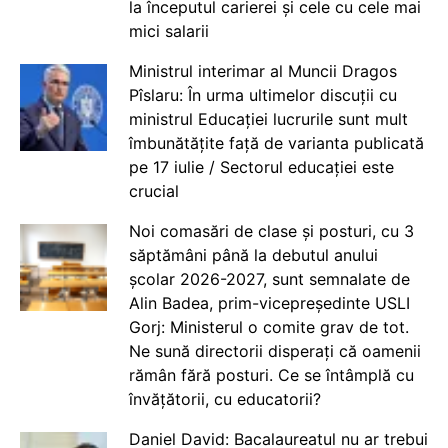
la începutul carierei și cele cu cele mai
mici salarii
Ministrul interimar al Muncii Dragos
Pîslaru: În urma ultimelor discuții cu
ministrul Educației lucrurile sunt mult
îmbunătățite față de varianta publicată
pe 17 iulie / Sectorul educației este
crucial
Noi comasări de clase și posturi, cu 3
săptămâni până la debutul anului
școlar 2026-2027, sunt semnalate de
Alin Badea, prim-vicepreședinte USLI
Gorj: Ministerul o comite grav de tot.
Ne sună directorii disperați că oamenii
rămân fără posturi. Ce se întâmplă cu
învățătorii, cu educatorii?
Daniel David: Bacalaureatul nu ar trebui