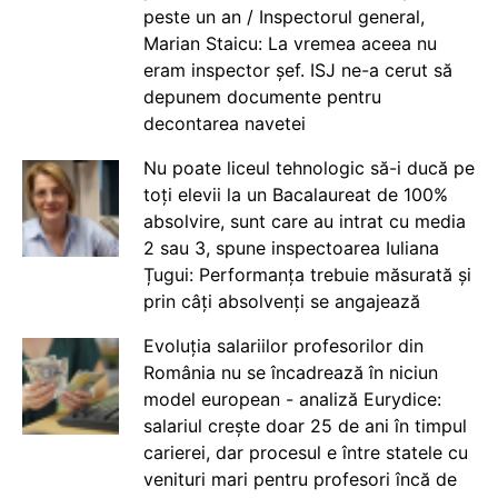
peste un an / Inspectorul general,
Marian Staicu: La vremea aceea nu
eram inspector șef. ISJ ne-a cerut să
depunem documente pentru
decontarea navetei
Nu poate liceul tehnologic să-i ducă pe
toți elevii la un Bacalaureat de 100%
absolvire, sunt care au intrat cu media
2 sau 3, spune inspectoarea Iuliana
Țugui: Performanța trebuie măsurată și
prin câți absolvenți se angajează
Evoluția salariilor profesorilor din
România nu se încadrează în niciun
model european - analiză Eurydice:
salariul crește doar 25 de ani în timpul
carierei, dar procesul e între statele cu
venituri mari pentru profesori încă de