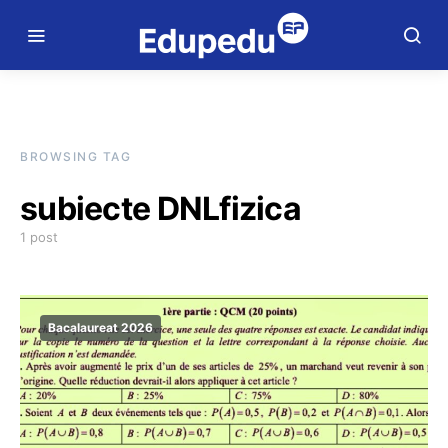
BROWSING TAG
subiecte DNLfizica
1 post
Bacalaureat 2026