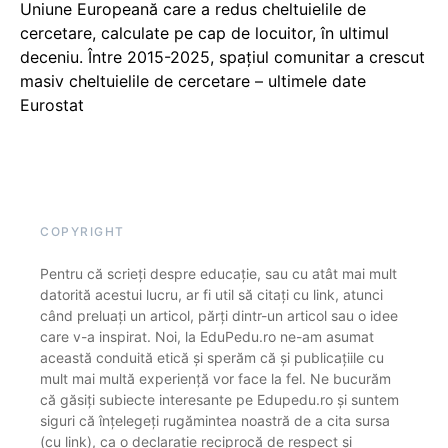
Uniune Europeană care a redus cheltuielile de
cercetare, calculate pe cap de locuitor, în ultimul
deceniu. Între 2015-2025, spațiul comunitar a crescut
masiv cheltuielile de cercetare – ultimele date
Eurostat
COPYRIGHT
Pentru că scrieți despre educație, sau cu atât mai mult
datorită acestui lucru, ar fi util să citați cu link, atunci
când preluați un articol, părți dintr-un articol sau o idee
care v-a inspirat. Noi, la EduPedu.ro ne-am asumat
această conduită etică și sperăm că și publicațiile cu
mult mai multă experiență vor face la fel. Ne bucurăm
că găsiți subiecte interesante pe Edupedu.ro și suntem
siguri că înțelegeți rugămintea noastră de a cita sursa
(cu link), ca o declarație reciprocă de respect și