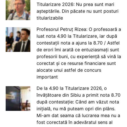
Titularizare 2026: Nu prea sunt mari
așteptările. Din păcate nu sunt posturi
titularizabile
Profesorul Petruț Rizea: O profesoară a
luat nota 4.90 la Titularizare, iar după
contestații nota a ajuns la 8.70 / Astfel
de erori îmi arată ce entuziasmați sunt
profesorii buni, cu experiență să vină la
corectat și ce resurse financiare sunt
alocate unui astfel de concurs
important
De la 4.90 la Titularizare 2026, o
învățătoare din Sibiu a primit nota 8.70
după contestație: Când am văzut nota
inițială, nu mă puteam opri din plâns.
Mi-am dat seama că lucrarea mea nu a
fost corectată în adevăratul sens al