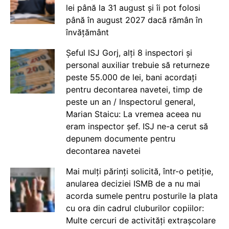
lei până la 31 august și îi pot folosi
până în august 2027 dacă rămân în
învățământ
Șeful ISJ Gorj, alți 8 inspectori și
personal auxiliar trebuie să returneze
peste 55.000 de lei, bani acordați
pentru decontarea navetei, timp de
peste un an / Inspectorul general,
Marian Staicu: La vremea aceea nu
eram inspector șef. ISJ ne-a cerut să
depunem documente pentru
decontarea navetei
Mai mulți părinți solicită, într-o petiție,
anularea deciziei ISMB de a nu mai
acorda sumele pentru posturile la plata
cu ora din cadrul cluburilor copiilor:
Multe cercuri de activități extrașcolare