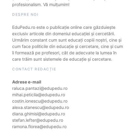
profesionalism. Vă mulțumim!
DESPRE NOI
EduPedu.ro este o publicație online care găzduiește
exclusiv articole din domeniul educației și cercetării.
Urmărim constant cum sunt educați copiii noștri, cine și
cum face politicile din educație și cercetare, cine și cum
îi formează pe profesori, cât de adecvate la lumea în
care trăim sunt sistemele de educație și cercetare.
CONTACT REDACȚIE
Adrese e-mail
raluca.pantazi@edupedu.ro
mihai.peticila@edupedu.ro
costin.ionescu@edupedu.ro
alexa.stanescu@edupedu.ro
diana.ghimisi@edupedu.ro
stefan.lefter@edupedu.ro
ramona.florea@edupedu.ro