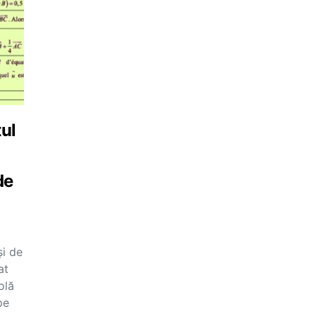
tul
de
și de
at
olă
pe