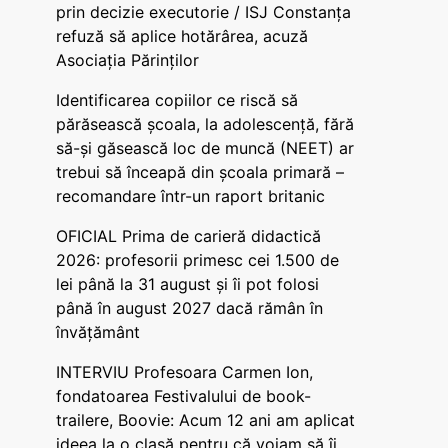
prin decizie executorie / ISJ Constanța
refuză să aplice hotărârea, acuză
Asociația Părinților
Identificarea copiilor ce riscă să
părăsească școala, la adolescență, fără
să-și găsească loc de muncă (NEET) ar
trebui să înceapă din școala primară –
recomandare într-un raport britanic
OFICIAL Prima de carieră didactică
2026: profesorii primesc cei 1.500 de
lei până la 31 august și îi pot folosi
până în august 2027 dacă rămân în
învățământ
INTERVIU Profesoara Carmen Ion,
fondatoarea Festivalului de book-
trailere, Boovie: Acum 12 ani am aplicat
ideea la o clasă pentru că voiam să îi