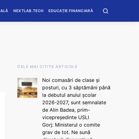
OALĂ
NEXTLAB.TECH
EDUCAȚIE FINANCIARĂ
CELE MAI CITITE ARTICOLE
Noi comasări de clase și
posturi, cu 3 săptămâni până
la debutul anului școlar
2026-2027, sunt semnalate
de Alin Badea, prim-
vicepreședinte USLI
Gorj: Ministerul o comite
grav de tot. Ne sună