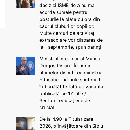
deciziei ISMB de a nu mai
acorda sumele pentru
posturile la plata cu ora din
cadrul cluburilor copiilor:
Multe cercuri de activități
extrașcolare vor dispărea de
la 1 septembrie, spun părinții
Ministrul interimar al Muncii
Dragos Pîslaru: În urma
ultimelor discuții cu ministrul
Educației lucrurile sunt mult
îmbunătățite față de varianta
publicată pe 17 iulie /
Sectorul educației este
crucial
De la 4.90 la Titularizare
2026, o învățătoare din Sibiu