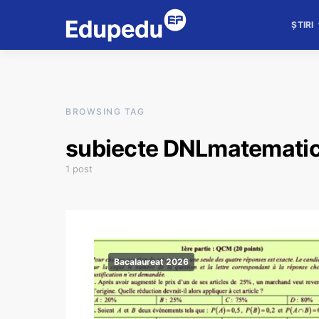
ȘTIRI
BROWSING TAG
subiecte DNLmatemati
1 post
Bacalaureat 2026