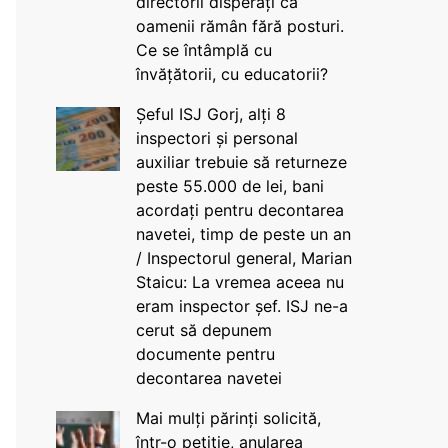
directorii disperați că
oamenii rămân fără posturi.
Ce se întâmplă cu
învățătorii, cu educatorii?
Șeful ISJ Gorj, alți 8
inspectori și personal
auxiliar trebuie să returneze
peste 55.000 de lei, bani
acordați pentru decontarea
navetei, timp de peste un an
/ Inspectorul general, Marian
Staicu: La vremea aceea nu
eram inspector șef. ISJ ne-a
cerut să depunem
documente pentru
decontarea navetei
Mai mulți părinți solicită,
într-o petiție, anularea