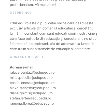
profesionalism. Vă mulțumim!
DESPRE NOI
EduPedu.ro este o publicație online care găzduiește
exclusiv articole din domeniul educației și cercetării.
Urmărim constant cum sunt educați copiii noștri, cine și
cum face politicile din educație și cercetare, cine și cum
îi formează pe profesori, cât de adecvate la lumea în
care trăim sunt sistemele de educație și cercetare.
CONTACT REDACȚIE
Adrese e-mail
raluca.pantazi@edupedu.ro
mihai.peticila@edupedu.ro
costin.ionescu@edupedu.ro
alexa.stanescu@edupedu.ro
diana.ghimisi@edupedu.ro
stefan.lefter@edupedu.ro
ramona.florea@edupedu.ro