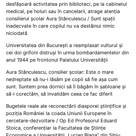
desfășoară activitatea prin biblioteci, pe la cabinetul
medical, pe holuri sau în cancelarii, atrage atenția
consilierul școlar Aura Stănculescu / Sunt spații
inadecvate în care copilul nu va destăinui nimic
niciodată
Universitatea din București a reamplasat vulturul și
cei doi grifoni distruși în urma bombardamentelor din
anul 1944 pe frontonul Palatului Universității
Aura Stănculescu, consilier școlar: Este o mare
nedreptate să nu-i lăsăm pe copii să fie așa cum
sunt. Suntem prea dornici să îi băgăm în șabloane și
să-i corectăm, să invalidăm ceea ce fac diferit
Bugetele reale ale reconectării diasporei științifice și
poziția României la coada Uniunii Europene în
cercetare-dezvoltare / Op Ed Profesorul Eduard
Stoica, conferențiar la Facultatea de Științe
Economice a Universității „Lucian Blaga” din Sibiu