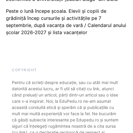
Peste o lună începe școala. Elevii și copiii de
grădiniță încep cursurile și activitățile pe 7
septembrie, după vacanța de vară / Calendarul anului
școlar 2026-2027 și lista vacanțelor
COPYRIGHT
Pentru că scrieți despre educație, sau cu atât mai mult
datorită acestui lucru, ar fi util să citați cu link, atunci
când preluați un articol, părți dintr-un articol sau o idee
care v-a inspirat. Noi, la EduPedu.ro ne-am asumat
această conduită etică și sperăm că și publicațiile cu
mult mai multă experiență vor face la fel. Ne bucurăm
că găsiți subiecte interesante pe Edupedu.ro și suntem
siguri că înțelegeți rugămintea noastră de a cita sursa
(cu link), ca o declarație reciprocă de respect și