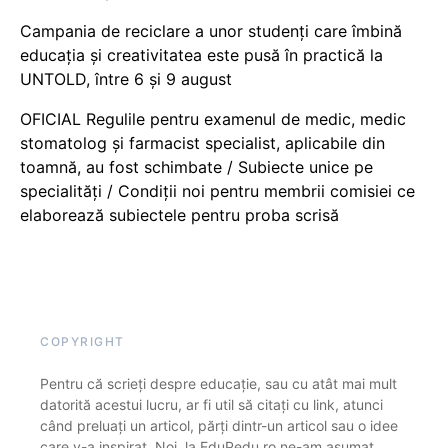
Campania de reciclare a unor studenți care îmbină
educația și creativitatea este pusă în practică la
UNTOLD, între 6 și 9 august
OFICIAL Regulile pentru examenul de medic, medic
stomatolog și farmacist specialist, aplicabile din
toamnă, au fost schimbate / Subiecte unice pe
specialități / Condiții noi pentru membrii comisiei ce
elaborează subiectele pentru proba scrisă
COPYRIGHT
Pentru că scrieți despre educație, sau cu atât mai mult
datorită acestui lucru, ar fi util să citați cu link, atunci
când preluați un articol, părți dintr-un articol sau o idee
care v-a inspirat. Noi, la EduPedu.ro ne-am asumat