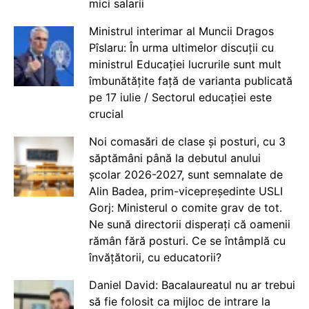
mici salarii
Ministrul interimar al Muncii Dragos
Pîslaru: În urma ultimelor discuții cu
ministrul Educației lucrurile sunt mult
îmbunătățite față de varianta publicată
pe 17 iulie / Sectorul educației este
crucial
Noi comasări de clase și posturi, cu 3
săptămâni până la debutul anului
școlar 2026-2027, sunt semnalate de
Alin Badea, prim-vicepreședinte USLI
Gorj: Ministerul o comite grav de tot.
Ne sună directorii disperați că oamenii
rămân fără posturi. Ce se întâmplă cu
învățătorii, cu educatorii?
Daniel David: Bacalaureatul nu ar trebui
să fie folosit ca mijloc de intrare la