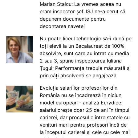
Marian Staicu: La vremea aceea nu
eram inspector șef. ISJ ne-a cerut să
depunem documente pentru
decontarea navetei
Nu poate liceul tehnologic să-i ducă pe
toți elevii la un Bacalaureat de 100%
absolvire, sunt care au intrat cu media
2 sau 3, spune inspectoarea Iuliana
Țugui: Performanța trebuie măsurată și
prin câți absolvenți se angajează
Evoluția salariilor profesorilor din
România nu se încadrează în niciun
model european - analiză Eurydice:
salariul crește doar 25 de ani în timpul
carierei, dar procesul e între statele cu
venituri mari pentru profesori încă de
la începutul carierei și cele cu cele mai