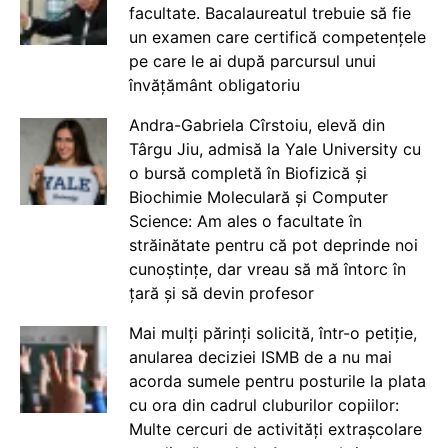
facultate. Bacalaureatul trebuie să fie
un examen care certifică competențele
pe care le ai după parcursul unui
învățământ obligatoriu
Andra-Gabriela Cîrstoiu, elevă din
Târgu Jiu, admisă la Yale University cu
o bursă completă în Biofizică și
Biochimie Moleculară și Computer
Science: Am ales o facultate în
străinătate pentru că pot deprinde noi
cunoștințe, dar vreau să mă întorc în
țară și să devin profesor
Mai mulți părinți solicită, într-o petiție,
anularea deciziei ISMB de a nu mai
acorda sumele pentru posturile la plata
cu ora din cadrul cluburilor copiilor:
Multe cercuri de activități extrașcolare