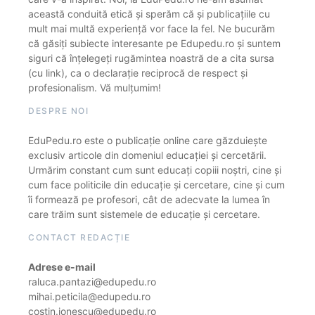
această conduită etică și sperăm că și publicațiile cu
mult mai multă experiență vor face la fel. Ne bucurăm
că găsiți subiecte interesante pe Edupedu.ro și suntem
siguri că înțelegeți rugămintea noastră de a cita sursa
(cu link), ca o declarație reciprocă de respect și
profesionalism. Vă mulțumim!
DESPRE NOI
EduPedu.ro este o publicație online care găzduiește
exclusiv articole din domeniul educației și cercetării.
Urmărim constant cum sunt educați copiii noștri, cine și
cum face politicile din educație și cercetare, cine și cum
îi formează pe profesori, cât de adecvate la lumea în
care trăim sunt sistemele de educație și cercetare.
CONTACT REDACȚIE
Adrese e-mail
raluca.pantazi@edupedu.ro
mihai.peticila@edupedu.ro
costin.ionescu@edupedu.ro