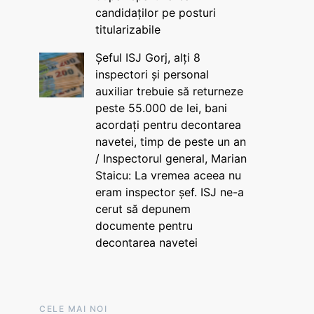
candidaților pe posturi
titularizabile
Șeful ISJ Gorj, alți 8
inspectori și personal
auxiliar trebuie să returneze
peste 55.000 de lei, bani
acordați pentru decontarea
navetei, timp de peste un an
/ Inspectorul general, Marian
Staicu: La vremea aceea nu
eram inspector șef. ISJ ne-a
cerut să depunem
documente pentru
decontarea navetei
CELE MAI NOI