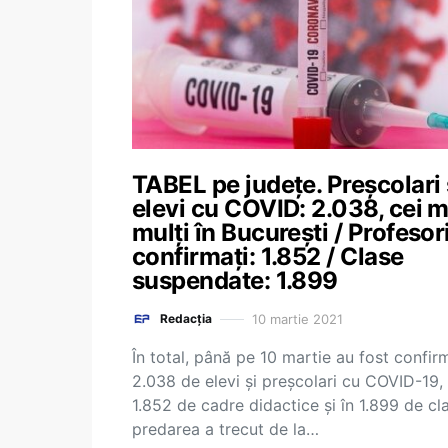
TABEL pe județe. Preșcolari 
elevi cu COVID: 2.038, cei m
mulți în București / Profesor
confirmați: 1.852 / Clase
suspendate: 1.899
10 martie 2021
Redacția
În total, până pe 10 martie au fost confir
2.038 de elevi și preșcolari cu COVID-19,
1.852 de cadre didactice și în 1.899 de cl
predarea a trecut de la…