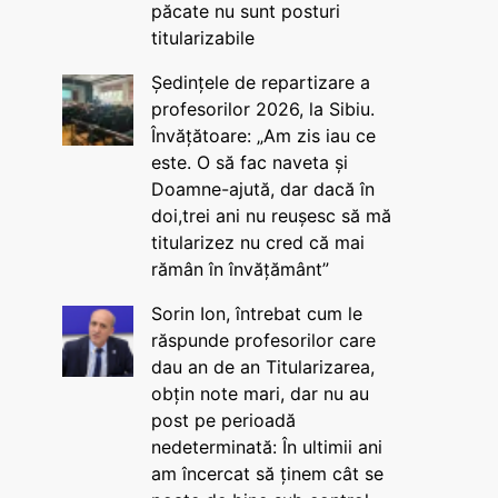
păcate nu sunt posturi
titularizabile
Ședințele de repartizare a
profesorilor 2026, la Sibiu.
Învățătoare: „Am zis iau ce
este. O să fac naveta și
Doamne-ajută, dar dacă în
doi,trei ani nu reușesc să mă
titularizez nu cred că mai
rămân în învățământ”
Sorin Ion, întrebat cum le
răspunde profesorilor care
dau an de an Titularizarea,
obțin note mari, dar nu au
post pe perioadă
nedeterminată: În ultimii ani
am încercat să ținem cât se