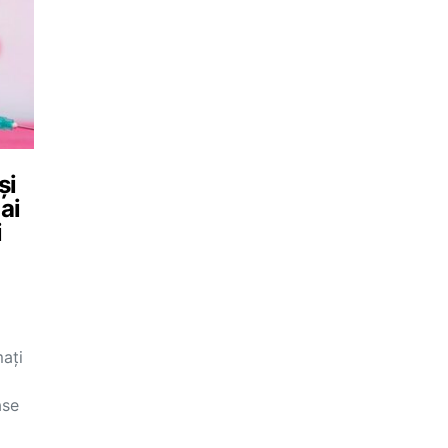
și
ai
i
mați
ase