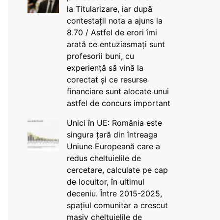
la Titularizare, iar după
contestații nota a ajuns la
8.70 / Astfel de erori îmi
arată ce entuziasmați sunt
profesorii buni, cu
experiență să vină la
corectat și ce resurse
financiare sunt alocate unui
astfel de concurs important
Unici în UE: România este
singura țară din întreaga
Uniune Europeană care a
redus cheltuielile de
cercetare, calculate pe cap
de locuitor, în ultimul
deceniu. Între 2015-2025,
spațiul comunitar a crescut
masiv cheltuielile de