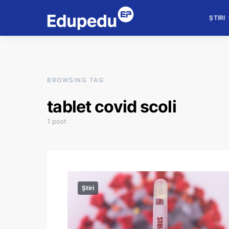
ȘTIRI
BROWSING TAG
tablet covid scoli
1 post
Știri