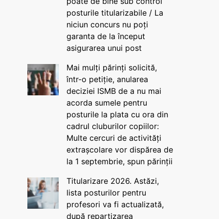
poate de bine sub control
posturile titularizabile / La
niciun concurs nu poți
garanta de la început
asigurarea unui post
Mai mulți părinți solicită,
într-o petiție, anularea
deciziei ISMB de a nu mai
acorda sumele pentru
posturile la plata cu ora din
cadrul cluburilor copiilor:
Multe cercuri de activități
extrașcolare vor dispărea de
la 1 septembrie, spun părinții
Titularizare 2026. Astăzi,
lista posturilor pentru
profesori va fi actualizată,
după repartizarea