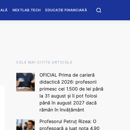
OALĂ
NEXTLAB.TECH
EDUCAȚIE FINANCIARĂ
CELE MAI CITITE ARTICOLE
OFICIAL Prima de carieră
didactică 2026: profesorii
primesc cei 1.500 de lei până
la 31 august și îi pot folosi
până în august 2027 dacă
rămân în învățământ
Profesorul Petruț Rizea: O
profesoară a luat nota 4.90