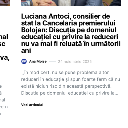
a
Luciana Antoci, consilier de
stat la Cancelaria premierului
Bolojan: Discuția pe domeniul
nal
educației cu privire la reduceri
sc
nu va mai fi reluată în următorii
ani
eva,
24 noiembrie 2025
Ana Moise
„În mod cert, nu se pune problema altor
reduceri în educație și spun foarte ferm că nu
e
există niciun risc din această perspectivă.
ă
Discuția pe domeniul educației cu privire la…
nal
Vezi articolul
vern
ă