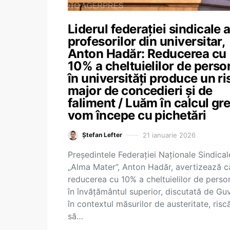
Liderul federației sindicale 
profesorilor din universitar,
Anton Hadăr: Reducerea cu
10% a cheltuielilor de perso
în universități produce un ri
major de concedieri și de
faliment / Luăm în calcul gr
vom începe cu pichetări
21 ianuarie 2026
Ștefan Lefter
Președintele Federației Naționale Sindical
„Alma Mater”, Anton Hadăr, avertizează c
reducerea cu 10% a cheltuielilor de perso
în învățământul superior, discutată de Gu
în contextul măsurilor de austeritate, risc
să…