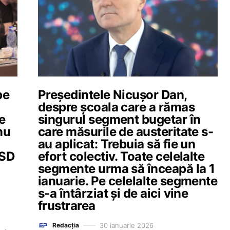
pe
Președintele Nicușor Dan,
despre școala care a rămas
e
singurul segment bugetar în
nu
care măsurile de austeritate s-
au aplicat: Trebuia să fie un
PSD
efort colectiv. Toate celelalte
segmente urma să înceapă la 1
ianuarie. Pe celelalte segmente
s-a întârziat și de aici vine
frustrarea
30 ianuarie 2026
Redacția