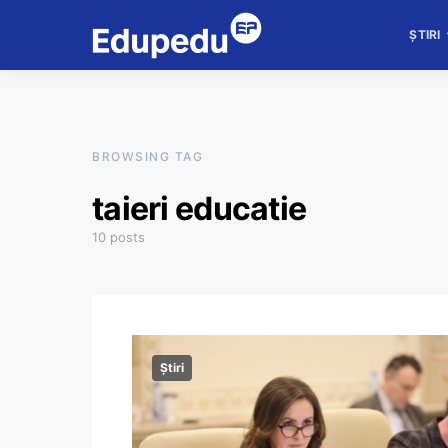
ȘTIRI
BROWSING TAG
taieri educatie
10 posts
Știri