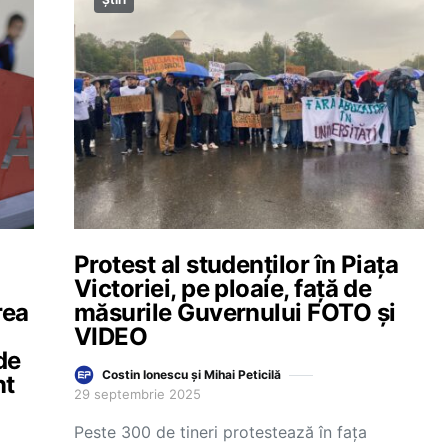
Protest al studenților în Piața
Victoriei, pe ploaie, față de
rea
măsurile Guvernului FOTO și
VIDEO
de
Costin Ionescu și Mihai Peticilă
nt
29 septembrie 2025
Peste 300 de tineri protestează în fața