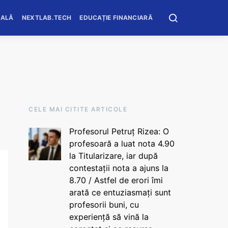
OALĂ
NEXTLAB.TECH
EDUCAȚIE FINANCIARĂ
CELE MAI CITITE ARTICOLE
Profesorul Petruț Rizea: O
profesoară a luat nota 4.90
la Titularizare, iar după
contestații nota a ajuns la
8.70 / Astfel de erori îmi
arată ce entuziasmați sunt
profesorii buni, cu
experiență să vină la