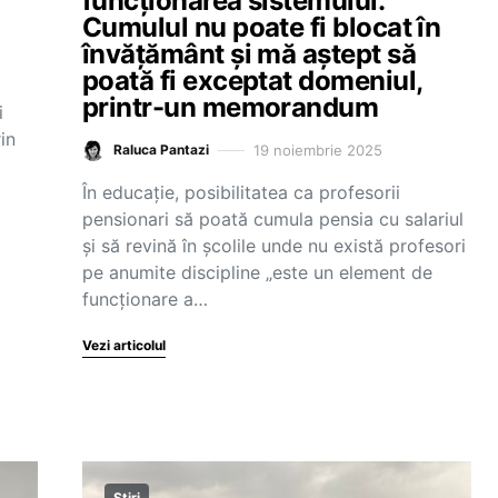
funcționarea sistemului.
Cumulul nu poate fi blocat în
învățământ și mă aștept să
poată fi exceptat domeniul,
printr-un memorandum
i
in
19 noiembrie 2025
Raluca Pantazi
În educație, posibilitatea ca profesorii
pensionari să poată cumula pensia cu salariul
și să revină în școlile unde nu există profesori
pe anumite discipline „este un element de
funcționare a…
Vezi articolul
Știri