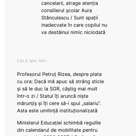
cancelarii, atrage atenția
consilierul școlar Aura
Stănculescu / Sunt spații
inadecvate în care copilul nu
va destăinui nimic niciodată
CELE MAI NOI
Profesorul Petruț Rizea, despre plata
cu ora: Dacă mă apuc să strâng sticle
și să le duc la SGR, câștig mai mult
într-o zi / Statul îți aruncă niște
mărunțiș și îți cere să-i spui „salariu”.
Asta este umilință instituționalizată
Ministerul Educației schimbă regulile
din calendarul de mobilitate pentru