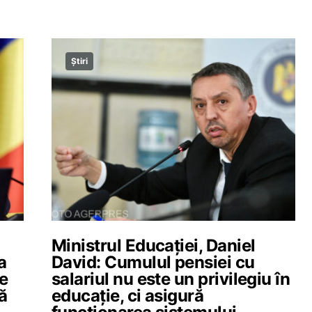
Știri
Ministrul Educației, Daniel
a
David: Cumulul pensiei cu
de
salariul nu este un privilegiu în
ă
educație, ci asigură