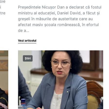
oie
i
Președintele Nicușor Dan a declarat că fostul
tre
ministru al educației, Daniel David, a făcut și
greșeli în măsurile de austeritate care au
afectat masiv școala românească, în efortul
de a…
Vezi articolul
Știri