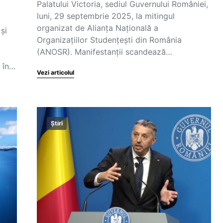
Palatului Victoria, sediul Guvernului României,
luni, 29 septembrie 2025, la mitingul
organizat de Alianța Națională a
 și
Organizațiilor Studențești din România
(ANOSR). Manifestanții scandează…
6 în…
Vezi articolul
Știri