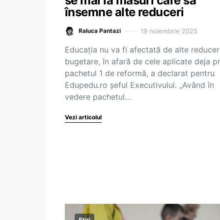
se mai ia măsuri care să
însemne alte reduceri
19 noiembrie 2025
Raluca Pantazi
Educația nu va fi afectată de alte reducer
bugetare, în afară de cele aplicate deja pr
pachetul 1 de reformă, a declarat pentru
Edupedu.ro șeful Executivului. „Având în
vedere pachetul…
Vezi articolul
Știri