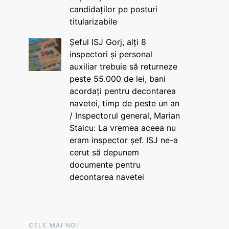
candidaților pe posturi
titularizabile
Șeful ISJ Gorj, alți 8
inspectori și personal
auxiliar trebuie să returneze
peste 55.000 de lei, bani
acordați pentru decontarea
navetei, timp de peste un an
/ Inspectorul general, Marian
Staicu: La vremea aceea nu
eram inspector șef. ISJ ne-a
cerut să depunem
documente pentru
decontarea navetei
CELE MAI NOI