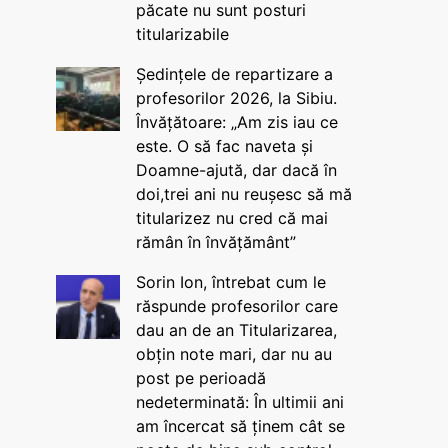
păcate nu sunt posturi
titularizabile
Ședințele de repartizare a
profesorilor 2026, la Sibiu.
Învățătoare: „Am zis iau ce
este. O să fac naveta și
Doamne-ajută, dar dacă în
doi,trei ani nu reușesc să mă
titularizez nu cred că mai
rămân în învățământ”
Sorin Ion, întrebat cum le
răspunde profesorilor care
dau an de an Titularizarea,
obțin note mari, dar nu au
post pe perioadă
nedeterminată: În ultimii ani
am încercat să ținem cât se