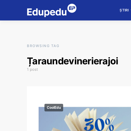
ȘTIRI
BROWSING TAG
Țaraundevinerierajoi
1 post
CoolEdu