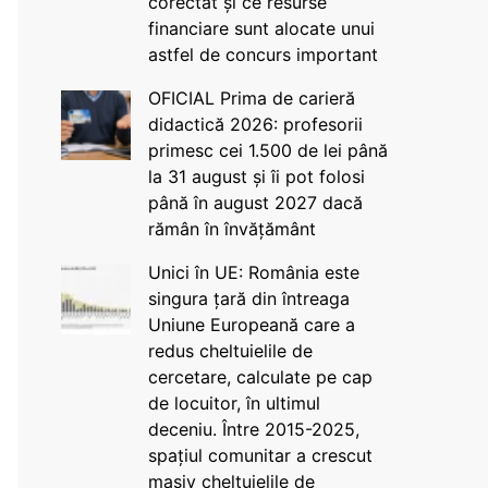
corectat și ce resurse
financiare sunt alocate unui
astfel de concurs important
OFICIAL Prima de carieră
didactică 2026: profesorii
primesc cei 1.500 de lei până
la 31 august și îi pot folosi
până în august 2027 dacă
rămân în învățământ
Unici în UE: România este
singura țară din întreaga
Uniune Europeană care a
redus cheltuielile de
cercetare, calculate pe cap
de locuitor, în ultimul
deceniu. Între 2015-2025,
spațiul comunitar a crescut
masiv cheltuielile de