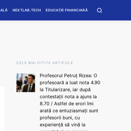
OALĂ
NEXTLAB.TECH
EDUCAȚIE FINANCIARĂ
CELE MAI CITITE ARTICOLE
Profesorul Petruț Rizea: O
profesoară a luat nota 4.90
la Titularizare, iar după
contestații nota a ajuns la
8.70 / Astfel de erori îmi
arată ce entuziasmați sunt
profesorii buni, cu
experiență să vină la