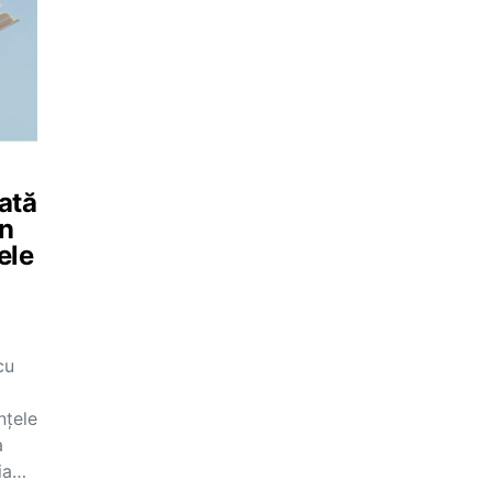
ată
în
ele
cu
nțele
a
nia…