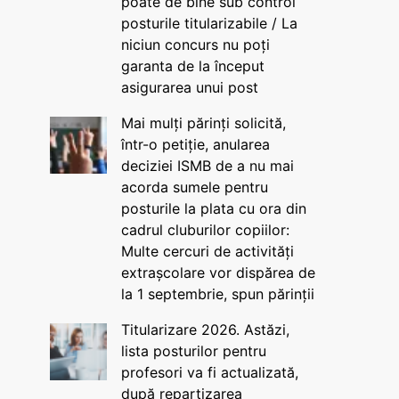
poate de bine sub control
posturile titularizabile / La
niciun concurs nu poți
garanta de la început
asigurarea unui post
Mai mulți părinți solicită,
într-o petiție, anularea
deciziei ISMB de a nu mai
acorda sumele pentru
posturile la plata cu ora din
cadrul cluburilor copiilor:
Multe cercuri de activități
extrașcolare vor dispărea de
la 1 septembrie, spun părinții
Titularizare 2026. Astăzi,
lista posturilor pentru
profesori va fi actualizată,
după repartizarea