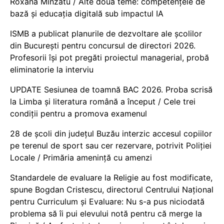
Roxana Mînzatu / Alte două teme: competențele de
bază și educația digitală sub impactul IA
ISMB a publicat planurile de dezvoltare ale școlilor
din București pentru concursul de directori 2026.
Profesorii își pot pregăti proiectul managerial, probă
eliminatorie la interviu
UPDATE Sesiunea de toamnă BAC 2026. Proba scrisă
la Limba și literatura română a început / Cele trei
condiții pentru a promova examenul
28 de școli din județul Buzău interzic accesul copiilor
pe terenul de sport sau cer rezervare, potrivit Poliției
Locale / Primăria amenință cu amenzi
Standardele de evaluare la Religie au fost modificate,
spune Bogdan Cristescu, directorul Centrului Național
pentru Curriculum și Evaluare: Nu s-a pus niciodată
problema să îi pui elevului notă pentru că merge la