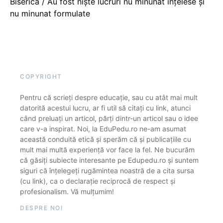
Biserică / Au fost niște lucruri nu minunat înțelese și
nu minunat formulate
COPYRIGHT
Pentru că scrieți despre educație, sau cu atât mai mult
datorită acestui lucru, ar fi util să citați cu link, atunci
când preluați un articol, părți dintr-un articol sau o idee
care v-a inspirat. Noi, la EduPedu.ro ne-am asumat
această conduită etică și sperăm că și publicațiile cu
mult mai multă experiență vor face la fel. Ne bucurăm
că găsiți subiecte interesante pe Edupedu.ro și suntem
siguri că înțelegeți rugămintea noastră de a cita sursa
(cu link), ca o declarație reciprocă de respect și
profesionalism. Vă mulțumim!
DESPRE NOI