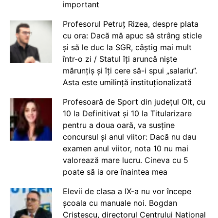
important
Profesorul Petruț Rizea, despre plata
cu ora: Dacă mă apuc să strâng sticle
și să le duc la SGR, câștig mai mult
într-o zi / Statul îți aruncă niște
mărunțiș și îți cere să-i spui „salariu”.
Asta este umilință instituționalizată
Profesoară de Sport din județul Olt, cu
10 la Definitivat și 10 la Titularizare
pentru a doua oară, va susține
concursul și anul viitor: Dacă nu dau
examen anul viitor, nota 10 nu mai
valorează mare lucru. Cineva cu 5
poate să ia ore înaintea mea
Elevii de clasa a IX-a nu vor începe
școala cu manuale noi. Bogdan
Cristescu, directorul Centrului Național