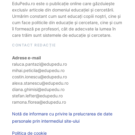
EduPedu.ro este o publicație online care găzduiește
exclusiv articole din domeniul educației și cercetării.
Urmărim constant cum sunt educați copiii noștri, cine și
cum face politicile din educație și cercetare, cine și cum
îi formează pe profesori, cât de adecvate la lumea în
care trăim sunt sistemele de educație și cercetare.
CONTACT REDACȚIE
Adrese e-mail
raluca.pantazi@edupedu.ro
mihai.peticila@edupedu.ro
costin.ionescu@edupedu.ro
alexa.stanescu@edupedu.ro
diana.ghimisi@edupedu.ro
stefan.lefter@edupedu.ro
ramona.florea@edupedu.ro
Notă de informare cu privire la prelucrarea de date
personale prin intermediul site-ului
Politica de cookie