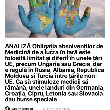
ANALIZĂ Obligația absolvenților de
Medicină de a lucra în țară este
folosită limitat și diferit în unele țări
UE, precum Ungaria sau Grecia, dar
e regulă în Rusia, Albania, Republica
Moldova și Turcia între țările non-
UE. Ca să stimuleze medicii să
rămână, unele landuri din Germania,
Croația, Cipru, Letonia sau Slovacia
dau burse speciale
13 februarie 2026
Costin Ionescu