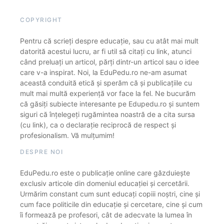
COPYRIGHT
Pentru că scrieți despre educație, sau cu atât mai mult
datorită acestui lucru, ar fi util să citați cu link, atunci
când preluați un articol, părți dintr-un articol sau o idee
care v-a inspirat. Noi, la EduPedu.ro ne-am asumat
această conduită etică și sperăm că și publicațiile cu
mult mai multă experiență vor face la fel. Ne bucurăm
că găsiți subiecte interesante pe Edupedu.ro și suntem
siguri că înțelegeți rugămintea noastră de a cita sursa
(cu link), ca o declarație reciprocă de respect și
profesionalism. Vă mulțumim!
DESPRE NOI
EduPedu.ro este o publicație online care găzduiește
exclusiv articole din domeniul educației și cercetării.
Urmărim constant cum sunt educați copiii noștri, cine și
cum face politicile din educație și cercetare, cine și cum
îi formează pe profesori, cât de adecvate la lumea în