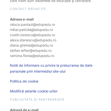
care trăim sunt sistemele de educație și cercetare.
CONTACT REDACȚIE
Adrese e-mail
raluca.pantazi@edupedu.ro
mihai.peticila@edupedu.ro
costin.ionescu@edupedu.ro
alexa.stanescu@edupedu.ro
diana.ghimisi@edupedu.ro
stefan.lefter@edupedu.ro
ramona.florea@edupedu.ro
Notă de informare cu privire la prelucrarea de date
personale prin intermediul site-ului
Politica de cookie
Modifică setarile cookie-urilor
PUBLICITATE ȘI PARTENERIATE
Adresă de e-mail