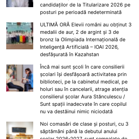
candidaților de la Titularizare 2026 pe
posturi pe perioadă nedeterminată
ULTIMĂ ORĂ Elevii români au obținut 3
medalii de aur, 2 de argint și 3 de
bronz la Olimpiada Internațională de
Inteligență Artificială – IOAI 2026,
desfășurată în Kazahstan
Încă mai sunt școli în care consilierii
școlari își desfășoară activitatea prin
biblioteci, pe la cabinetul medical, pe
holuri sau în cancelarii, atrage atenția
consilierul școlar Aura Stănculescu /
Sunt spații inadecvate în care copilul
nu va destăinui nimic niciodată
Noi comasări de clase și posturi, cu 3
săptămâni până la debutul anului
școlar 2026-2027, sunt semnalate de