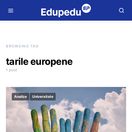
BROWSING TAG
tarile europene
1 post
Analize
Universitate