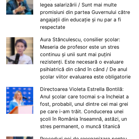
legea salarizării / Sunt mai multe
promisiuni din partea Guvernului către
angajații din educație și nu par a fi
respectate
Aura Stănculescu, consilier școlar:
Meseria de profesor este un stres
continuu și unii sunt mai puțini
rezistenți. Este necesară o evaluare
psihiatrică din când în când / De anul
școlar viitor evaluarea este obligatorie
Directoarea Violeta Estrella Bontilă:
Anul școlar care tocmai s-a încheiat a
fost, probabil, unul dintre cei mai grei
pe care i-am trăit. Conducerea unei
școli în România înseamnă, astăzi, un
stres permanent, o muncă titanică
Proceduri noi de reorganizare pentru