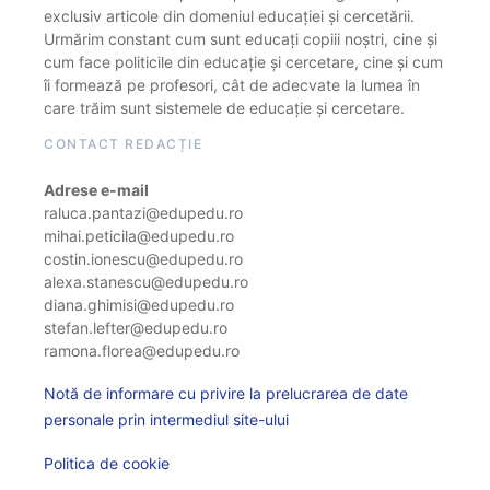
exclusiv articole din domeniul educației și cercetării.
Urmărim constant cum sunt educați copiii noștri, cine și
cum face politicile din educație și cercetare, cine și cum
îi formează pe profesori, cât de adecvate la lumea în
care trăim sunt sistemele de educație și cercetare.
CONTACT REDACȚIE
Adrese e-mail
raluca.pantazi@edupedu.ro
mihai.peticila@edupedu.ro
costin.ionescu@edupedu.ro
alexa.stanescu@edupedu.ro
diana.ghimisi@edupedu.ro
stefan.lefter@edupedu.ro
ramona.florea@edupedu.ro
Notă de informare cu privire la prelucrarea de date
personale prin intermediul site-ului
Politica de cookie