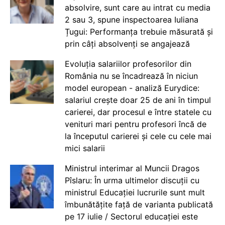
absolvire, sunt care au intrat cu media
2 sau 3, spune inspectoarea Iuliana
Țugui: Performanța trebuie măsurată și
prin câți absolvenți se angajează
Evoluția salariilor profesorilor din
România nu se încadrează în niciun
model european - analiză Eurydice:
salariul crește doar 25 de ani în timpul
carierei, dar procesul e între statele cu
venituri mari pentru profesori încă de
la începutul carierei și cele cu cele mai
mici salarii
Ministrul interimar al Muncii Dragos
Pîslaru: În urma ultimelor discuții cu
ministrul Educației lucrurile sunt mult
îmbunătățite față de varianta publicată
pe 17 iulie / Sectorul educației este