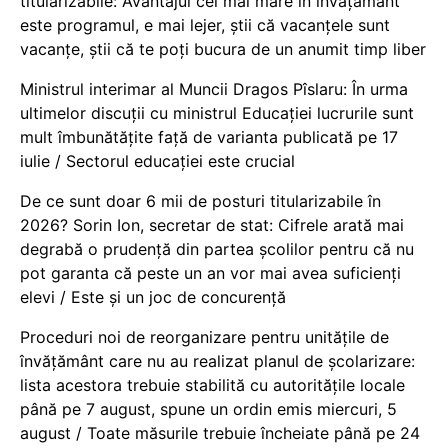
titularizabile: Avantajul cel mai mare în învățământ
este programul, e mai lejer, știi că vacanțele sunt
vacanţe, știi că te poți bucura de un anumit timp liber
Ministrul interimar al Muncii Dragos Pîslaru: În urma
ultimelor discuții cu ministrul Educației lucrurile sunt
mult îmbunătățite față de varianta publicată pe 17
iulie / Sectorul educației este crucial
De ce sunt doar 6 mii de posturi titularizabile în
2026? Sorin Ion, secretar de stat: Cifrele arată mai
degrabă o prudență din partea școlilor pentru că nu
pot garanta că peste un an vor mai avea suficienți
elevi / Este și un joc de concurență
Proceduri noi de reorganizare pentru unitățile de
învățământ care nu au realizat planul de școlarizare:
lista acestora trebuie stabilită cu autoritățile locale
până pe 7 august, spune un ordin emis miercuri, 5
august / Toate măsurile trebuie încheiate până pe 24