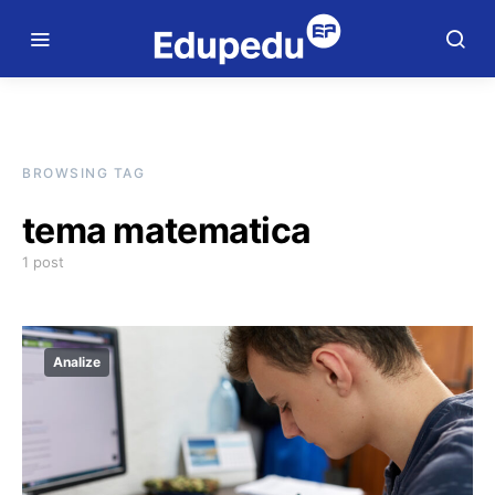
BROWSING TAG
tema matematica
1 post
Analize