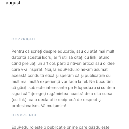
august
COPYRIGHT
Pentru că scrieți despre educație, sau cu atât mai mult
datorită acestui lucru, ar fi util să citați cu link, atunci
când preluați un articol, părți dintr-un articol sau o idee
care v-a inspirat. Noi, la EduPedu.ro ne-am asumat
această conduită etică și sperăm că și publicațiile cu
mult mai multă experiență vor face la fel. Ne bucurăm
că găsiți subiecte interesante pe Edupedu.ro și suntem
siguri că înțelegeți rugămintea noastră de a cita sursa
(cu link), ca o declarație reciprocă de respect și
profesionalism. Vă mulțumim!
DESPRE NOI
EduPedu.ro este o publicație online care găzduiește