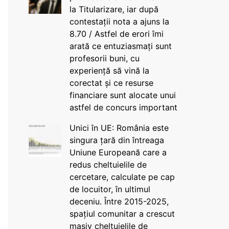
la Titularizare, iar după
contestații nota a ajuns la
8.70 / Astfel de erori îmi
arată ce entuziasmați sunt
profesorii buni, cu
experiență să vină la
corectat și ce resurse
financiare sunt alocate unui
astfel de concurs important
Unici în UE: România este
singura țară din întreaga
Uniune Europeană care a
redus cheltuielile de
cercetare, calculate pe cap
de locuitor, în ultimul
deceniu. Între 2015-2025,
spațiul comunitar a crescut
masiv cheltuielile de