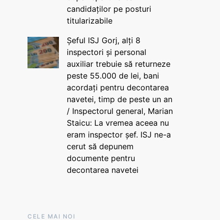
candidaților pe posturi
titularizabile
Șeful ISJ Gorj, alți 8
inspectori și personal
auxiliar trebuie să returneze
peste 55.000 de lei, bani
acordați pentru decontarea
navetei, timp de peste un an
/ Inspectorul general, Marian
Staicu: La vremea aceea nu
eram inspector șef. ISJ ne-a
cerut să depunem
documente pentru
decontarea navetei
CELE MAI NOI