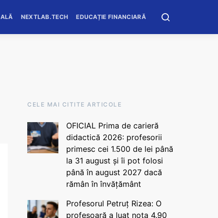
OALĂ
NEXTLAB.TECH
EDUCAȚIE FINANCIARĂ
CELE MAI CITITE ARTICOLE
OFICIAL Prima de carieră
didactică 2026: profesorii
primesc cei 1.500 de lei până
la 31 august și îi pot folosi
până în august 2027 dacă
rămân în învățământ
Profesorul Petruț Rizea: O
profesoară a luat nota 4.90