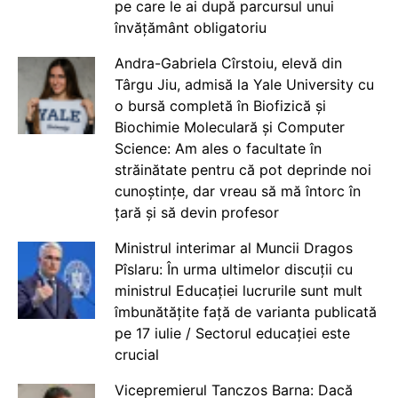
pe care le ai după parcursul unui
învățământ obligatoriu
Andra-Gabriela Cîrstoiu, elevă din
Târgu Jiu, admisă la Yale University cu
o bursă completă în Biofizică și
Biochimie Moleculară și Computer
Science: Am ales o facultate în
străinătate pentru că pot deprinde noi
cunoștințe, dar vreau să mă întorc în
țară și să devin profesor
Ministrul interimar al Muncii Dragos
Pîslaru: În urma ultimelor discuții cu
ministrul Educației lucrurile sunt mult
îmbunătățite față de varianta publicată
pe 17 iulie / Sectorul educației este
crucial
Vicepremierul Tanczos Barna: Dacă