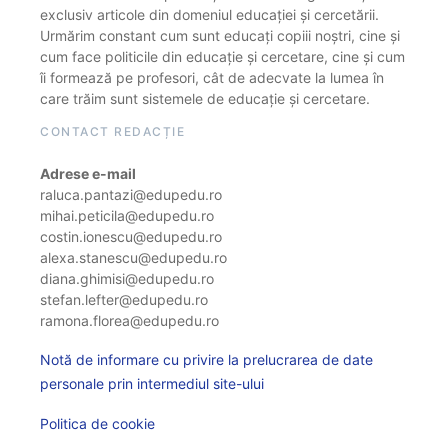
exclusiv articole din domeniul educației și cercetării.
Urmărim constant cum sunt educați copiii noștri, cine și
cum face politicile din educație și cercetare, cine și cum
îi formează pe profesori, cât de adecvate la lumea în
care trăim sunt sistemele de educație și cercetare.
CONTACT REDACȚIE
Adrese e-mail
raluca.pantazi@edupedu.ro
mihai.peticila@edupedu.ro
costin.ionescu@edupedu.ro
alexa.stanescu@edupedu.ro
diana.ghimisi@edupedu.ro
stefan.lefter@edupedu.ro
ramona.florea@edupedu.ro
Notă de informare cu privire la prelucrarea de date
personale prin intermediul site-ului
Politica de cookie