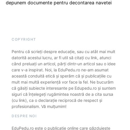
depunem documente pentru decontarea navetei
COPYRIGHT
Pentru că scrieți despre educație, sau cu atât mai mult
datorită acestui lucru, ar fi util să citați cu link, atunci
când preluați un articol, părți dintr-un articol sau o idee
care v-a inspirat. Noi, la EduPedu.ro ne-am asumat
această conduită etică și sperăm că și publicațiile cu
mult mai multă experiență vor face la fel. Ne bucurăm
că găsiți subiecte interesante pe Edupedu.ro și suntem
siguri că înțelegeți rugămintea noastră de a cita sursa
(cu link), ca o declarație reciprocă de respect și
profesionalism. Vă mulțumim!
DESPRE NOI
EduPedu.ro este o publicație online care găzduiește