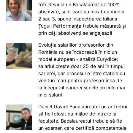
toți elevii la un Bacalaureat de 100%
absolvire, sunt care au intrat cu media
2 sau 3, spune inspectoarea Iuliana
Țugui: Performanța trebuie măsurată și
prin câți absolvenți se angajează
Evoluția salariilor profesorilor din
România nu se încadrează în niciun
model european - analiză Eurydice:
salariul crește doar 25 de ani în timpul
carierei, dar procesul e între statele cu
venituri mari pentru profesori încă de
la începutul carierei și cele cu cele mai
mici salarii
Daniel David: Bacalaureatul nu ar trebui
să fie folosit ca mijloc de intrare la
facultate. Bacalaureatul trebuie să fie
un examen care certifică competențele