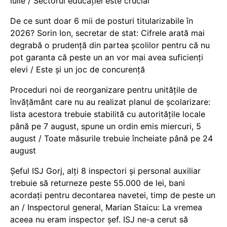
iulie / Sectorul educației este crucial
De ce sunt doar 6 mii de posturi titularizabile în
2026? Sorin Ion, secretar de stat: Cifrele arată mai
degrabă o prudență din partea școlilor pentru că nu
pot garanta că peste un an vor mai avea suficienți
elevi / Este și un joc de concurență
Proceduri noi de reorganizare pentru unitățile de
învățământ care nu au realizat planul de școlarizare:
lista acestora trebuie stabilită cu autoritățile locale
până pe 7 august, spune un ordin emis miercuri, 5
august / Toate măsurile trebuie încheiate până pe 24
august
Șeful ISJ Gorj, alți 8 inspectori și personal auxiliar
trebuie să returneze peste 55.000 de lei, bani
acordați pentru decontarea navetei, timp de peste un
an / Inspectorul general, Marian Staicu: La vremea
aceea nu eram inspector șef. ISJ ne-a cerut să