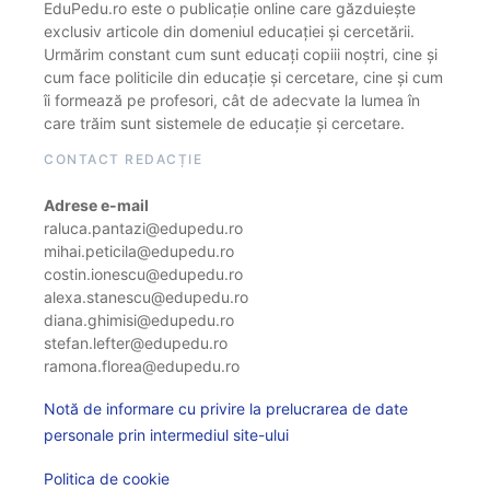
EduPedu.ro este o publicație online care găzduiește
exclusiv articole din domeniul educației și cercetării.
Urmărim constant cum sunt educați copiii noștri, cine și
cum face politicile din educație și cercetare, cine și cum
îi formează pe profesori, cât de adecvate la lumea în
care trăim sunt sistemele de educație și cercetare.
CONTACT REDACȚIE
Adrese e-mail
raluca.pantazi@edupedu.ro
mihai.peticila@edupedu.ro
costin.ionescu@edupedu.ro
alexa.stanescu@edupedu.ro
diana.ghimisi@edupedu.ro
stefan.lefter@edupedu.ro
ramona.florea@edupedu.ro
Notă de informare cu privire la prelucrarea de date
personale prin intermediul site-ului
Politica de cookie