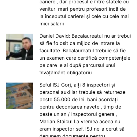
carierei, dar procesul e între statele cu
venituri mari pentru profesori încă de
la începutul carierei și cele cu cele mai
mici salarii
Daniel David: Bacalaureatul nu ar trebui
să fie folosit ca mijloc de intrare la
facultate. Bacalaureatul trebuie să fie
un examen care certifică competențele
pe care le ai după parcursul unui
învățământ obligatoriu
Șeful ISJ Gorj, alți 8 inspectori și
personal auxiliar trebuie să returneze
peste 55.000 de lei, bani acordați
pentru decontarea navetei, timp de
peste un an / Inspectorul general,
Marian Staicu: La vremea aceea nu
eram inspector șef. ISJ ne-a cerut să
depunem documente pentru