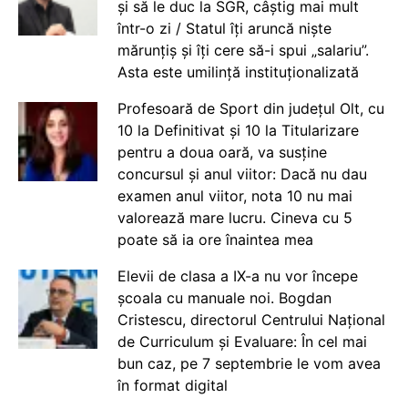
și să le duc la SGR, câștig mai mult
într-o zi / Statul îți aruncă niște
mărunțiș și îți cere să-i spui „salariu”.
Asta este umilință instituționalizată
Profesoară de Sport din județul Olt, cu
10 la Definitivat și 10 la Titularizare
pentru a doua oară, va susține
concursul și anul viitor: Dacă nu dau
examen anul viitor, nota 10 nu mai
valorează mare lucru. Cineva cu 5
poate să ia ore înaintea mea
Elevii de clasa a IX-a nu vor începe
școala cu manuale noi. Bogdan
Cristescu, directorul Centrului Național
de Curriculum și Evaluare: În cel mai
bun caz, pe 7 septembrie le vom avea
în format digital