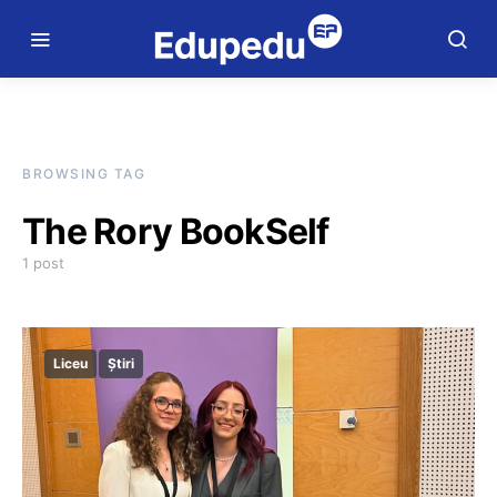
BROWSING TAG
The Rory BookSelf
1 post
Liceu
Știri