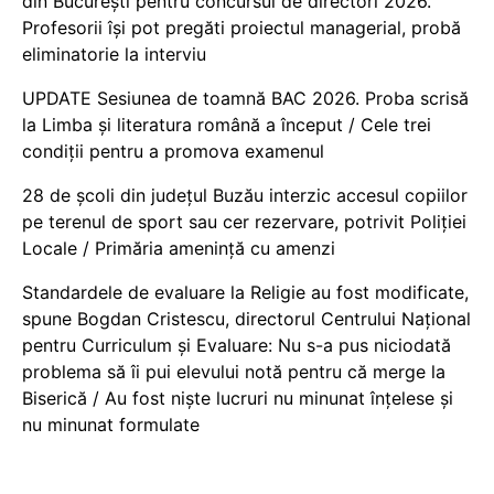
din București pentru concursul de directori 2026.
Profesorii își pot pregăti proiectul managerial, probă
eliminatorie la interviu
UPDATE Sesiunea de toamnă BAC 2026. Proba scrisă
la Limba și literatura română a început / Cele trei
condiții pentru a promova examenul
28 de școli din județul Buzău interzic accesul copiilor
pe terenul de sport sau cer rezervare, potrivit Poliției
Locale / Primăria amenință cu amenzi
Standardele de evaluare la Religie au fost modificate,
spune Bogdan Cristescu, directorul Centrului Național
pentru Curriculum și Evaluare: Nu s-a pus niciodată
problema să îi pui elevului notă pentru că merge la
Biserică / Au fost niște lucruri nu minunat înțelese și
nu minunat formulate