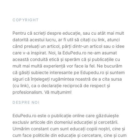
COPYRIGHT
Pentru că scrieți despre educație, sau cu atât mai mult
datorită acestui lucru, ar fi util să citați cu link, atunci
când preluați un articol, părți dintr-un articol sau o idee
care v-a inspirat. Noi, la EduPedu.ro ne-am asumat
această conduită etică și sperăm că și publicațiile cu
mult mai multă experiență vor face la fel. Ne bucurăm
că găsiți subiecte interesante pe Edupedu.ro și suntem
siguri că înțelegeți rugămintea noastră de a cita sursa
(cu link), ca o declarație reciprocă de respect și
profesionalism. Vă mulțumim!
DESPRE NOI
EduPedu.ro este o publicație online care găzduiește
exclusiv articole din domeniul educației și cercetării.
Urmărim constant cum sunt educați copiii noștri, cine și
cum face politicile din educație și cercetare, cine și cum