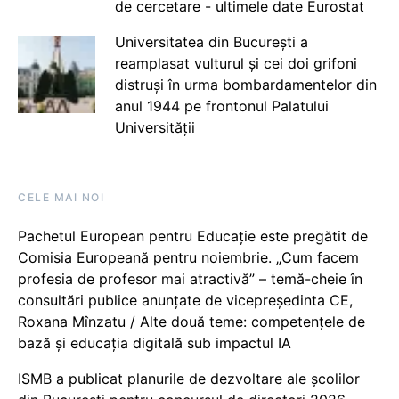
de cercetare - ultimele date Eurostat
Universitatea din București a
reamplasat vulturul și cei doi grifoni
distruși în urma bombardamentelor din
anul 1944 pe frontonul Palatului
Universității
CELE MAI NOI
Pachetul European pentru Educație este pregătit de
Comisia Europeană pentru noiembrie. „Cum facem
profesia de profesor mai atractivă” – temă-cheie în
consultări publice anunțate de vicepreședinta CE,
Roxana Mînzatu / Alte două teme: competențele de
bază și educația digitală sub impactul IA
ISMB a publicat planurile de dezvoltare ale școlilor