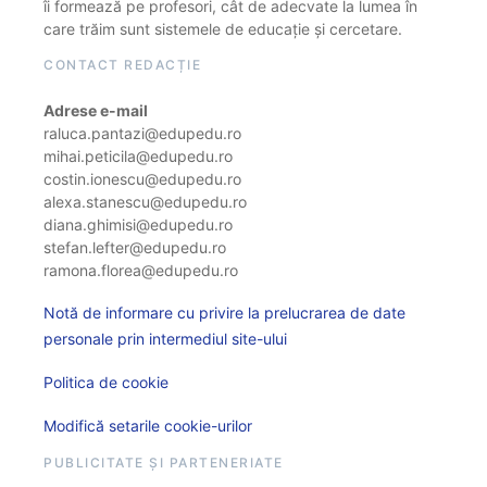
îi formează pe profesori, cât de adecvate la lumea în
care trăim sunt sistemele de educație și cercetare.
CONTACT REDACȚIE
Adrese e-mail
raluca.pantazi@edupedu.ro
mihai.peticila@edupedu.ro
costin.ionescu@edupedu.ro
alexa.stanescu@edupedu.ro
diana.ghimisi@edupedu.ro
stefan.lefter@edupedu.ro
ramona.florea@edupedu.ro
Notă de informare cu privire la prelucrarea de date
personale prin intermediul site-ului
Politica de cookie
Modifică setarile cookie-urilor
PUBLICITATE ȘI PARTENERIATE