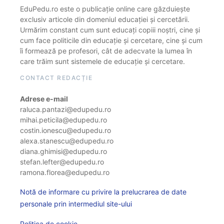
EduPedu.ro este o publicație online care găzduiește
exclusiv articole din domeniul educației și cercetării.
Urmărim constant cum sunt educați copiii noștri, cine și
cum face politicile din educație și cercetare, cine și cum
îi formează pe profesori, cât de adecvate la lumea în
care trăim sunt sistemele de educație și cercetare.
CONTACT REDACȚIE
Adrese e-mail
raluca.pantazi@edupedu.ro
mihai.peticila@edupedu.ro
costin.ionescu@edupedu.ro
alexa.stanescu@edupedu.ro
diana.ghimisi@edupedu.ro
stefan.lefter@edupedu.ro
ramona.florea@edupedu.ro
Notă de informare cu privire la prelucrarea de date
personale prin intermediul site-ului
Politica de cookie