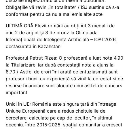
deciziile Inspectoratului de tăiere a posturilor:
Obligațiile vă revin „în totalitate” / ISJ susține că s-a
conformat pentru că nu a mai emis alte acte
ULTIMĂ ORĂ Elevii români au obținut 3 medalii de
aur, 2 de argint și 3 de bronz la Olimpiada
Internațională de Inteligență Artificială – IOAI 2026,
desfășurată în Kazahstan
Profesorul Petruț Rizea: O profesoară a luat nota 4.90
la Titularizare, iar după contestații nota a ajuns la
8.70 / Astfel de erori îmi arată ce entuziasmați sunt
profesorii buni, cu experiență să vină la corectat și ce
resurse financiare sunt alocate unui astfel de concurs
important
Unici în UE: România este singura țară din întreaga
Uniune Europeană care a redus cheltuielile de
cercetare, calculate pe cap de locuitor, în ultimul
deceniu. Între 2015-2025, spațiul comunitar a crescut