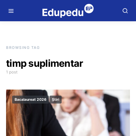
BROWSING TAG
timp suplimentar
1 post
Bacalaureat 2026
Știri