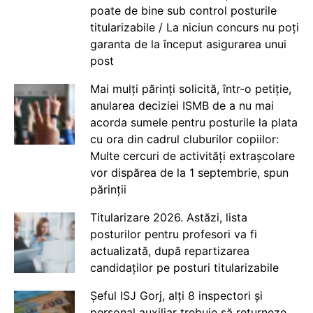
poate de bine sub control posturile
titularizabile / La niciun concurs nu poți
garanta de la început asigurarea unui
post
Mai mulți părinți solicită, într-o petiție,
anularea deciziei ISMB de a nu mai
acorda sumele pentru posturile la plata
cu ora din cadrul cluburilor copiilor:
Multe cercuri de activități extrașcolare
vor dispărea de la 1 septembrie, spun
părinții
Titularizare 2026. Astăzi, lista
posturilor pentru profesori va fi
actualizată, după repartizarea
candidaților pe posturi titularizabile
Șeful ISJ Gorj, alți 8 inspectori și
personal auxiliar trebuie să returneze