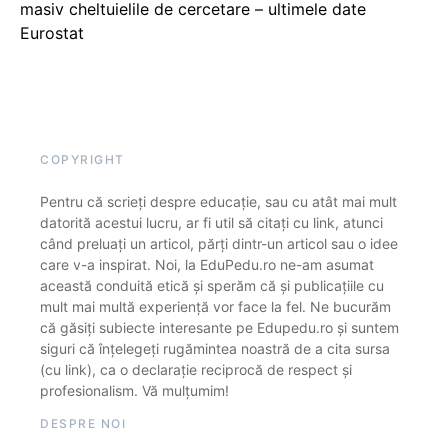
masiv cheltuielile de cercetare – ultimele date
Eurostat
COPYRIGHT
Pentru că scrieți despre educație, sau cu atât mai mult
datorită acestui lucru, ar fi util să citați cu link, atunci
când preluați un articol, părți dintr-un articol sau o idee
care v-a inspirat. Noi, la EduPedu.ro ne-am asumat
această conduită etică și sperăm că și publicațiile cu
mult mai multă experiență vor face la fel. Ne bucurăm
că găsiți subiecte interesante pe Edupedu.ro și suntem
siguri că înțelegeți rugămintea noastră de a cita sursa
(cu link), ca o declarație reciprocă de respect și
profesionalism. Vă mulțumim!
DESPRE NOI