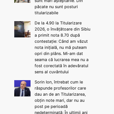
sunt mari așteptările. Din
păcate nu sunt posturi
titularizabile
De la 4.90 la Titularizare
2026, o învățătoare din Sibiu
a primit nota 8.70 după
contestație: Când am văzut
nota inițială, nu mă puteam
opri din plâns. Mi-am dat
seama că lucrarea mea nu a
fost corectată în adevăratul
sens al cuvântului
Sorin Ion, întrebat cum le
răspunde profesorilor care
dau an de an Titularizarea,
obțin note mari, dar nu au
post pe perioadă
nedeterminată: În ultimii ani