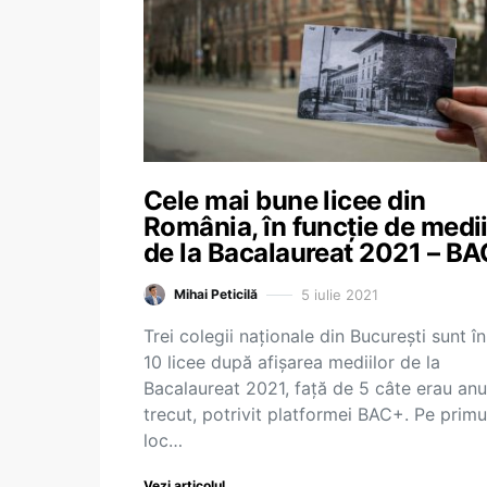
Cele mai bune licee din
România, în funcție de medii
de la Bacalaureat 2021 – B
5 iulie 2021
Mihai Peticilă
Trei colegii naționale din București sunt î
10 licee după afișarea mediilor de la
Bacalaureat 2021, față de 5 câte erau anu
trecut, potrivit platformei BAC+. Pe primu
loc…
Vezi articolul