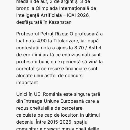
medalii de aur, 2 de argint și 3 de
bronz la Olimpiada Internațională de
Inteligență Artificială – IOAI 2026,
desfășurată în Kazahstan
Profesorul Petruț Rizea: O profesoară a
luat nota 4.90 la Titularizare, iar după
contestații nota a ajuns la 8.70 / Astfel
de erori îmi arată ce entuziasmați sunt
profesorii buni, cu experiență să vină la
corectat și ce resurse financiare sunt
alocate unui astfel de concurs
important
Unici în UE: România este singura țară
din întreaga Uniune Europeană care a
redus cheltuielile de cercetare,
calculate pe cap de locuitor, în ultimul
deceniu. Între 2015-2025, spațiul
comunitar a crescut masiv cheltuielile