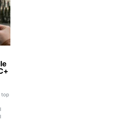
le
AC+
n top
l
l