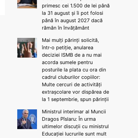
primesc cei 1.500 de lei până
la 31 august și îi pot folosi
până în august 2027 dacă
rămân în învățământ
Mai mulți părinți solicită,
într-o petiție, anularea
deciziei ISMB de a nu mai
acorda sumele pentru
posturile la plata cu ora din
cadrul cluburilor copiilor:
Multe cercuri de activități
extrașcolare vor dispărea de
la 1 septembrie, spun părinții
Ministrul interimar al Muncii
Dragos Pîslaru: În urma
ultimelor discuții cu ministrul
Educației lucrurile sunt mult