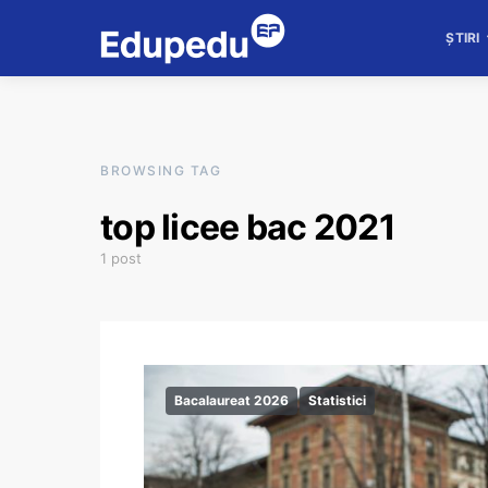
ȘTIRI
BROWSING TAG
top licee bac 2021
1 post
Bacalaureat 2026
Statistici