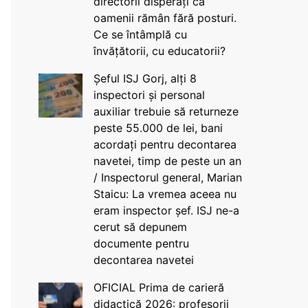
directorii disperați că
oamenii rămân fără posturi.
Ce se întâmplă cu
învățătorii, cu educatorii?
Șeful ISJ Gorj, alți 8
inspectori și personal
auxiliar trebuie să returneze
peste 55.000 de lei, bani
acordați pentru decontarea
navetei, timp de peste un an
/ Inspectorul general, Marian
Staicu: La vremea aceea nu
eram inspector șef. ISJ ne-a
cerut să depunem
documente pentru
decontarea navetei
OFICIAL Prima de carieră
didactică 2026: profesorii