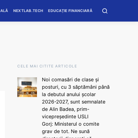
OALĂ
NEXTLAB.TECH
EDUCAȚIE FINANCIARĂ
CELE MAI CITITE ARTICOLE
Noi comasări de clase și
posturi, cu 3 săptămâni până
la debutul anului școlar
2026-2027, sunt semnalate
de Alin Badea, prim-
vicepreședinte USLI
Gorj: Ministerul o comite
grav de tot. Ne sună