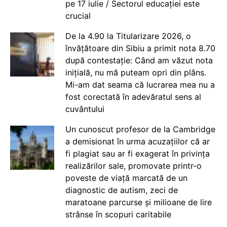
pe 17 iulie / Sectorul educației este
crucial
De la 4.90 la Titularizare 2026, o
învățătoare din Sibiu a primit nota 8.70
după contestație: Când am văzut nota
inițială, nu mă puteam opri din plâns.
Mi-am dat seama că lucrarea mea nu a
fost corectată în adevăratul sens al
cuvântului
Un cunoscut profesor de la Cambridge
a demisionat în urma acuzațiilor că ar
fi plagiat sau ar fi exagerat în privința
realizărilor sale, promovate printr-o
poveste de viață marcată de un
diagnostic de autism, zeci de
maratoane parcurse și milioane de lire
strânse în scopuri caritabile