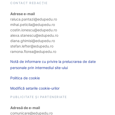
CONTACT REDACȚIE
Adrese e-mail
raluca.pantazi@edupedu.ro
mihai.peticila@edupedu.ro
costin.ionescu@edupedu.ro
alexa.stanescu@edupedu.ro
diana.ghimisi@edupedu.ro
stefan.lefter@edupedu.ro
ramona.florea@edupedu.ro
Notă de informare cu privire la prelucrarea de date
personale prin intermediul site-ului
Politica de cookie
Modifică setarile cookie-urilor
PUBLICITATE ȘI PARTENERIATE
Adresă de e-mail
comunicare@edupedu.ro