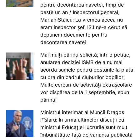
pentru decontarea navetei, timp de
peste un an / Inspectorul general,
Marian Staicu: La vremea aceea nu
eram inspector șef. ISJ ne-a cerut să
depunem documente pentru
decontarea navetei
Mai mulți părinți solicită, într-o petiție,
anularea deciziei ISMB de a nu mai
acorda sumele pentru posturile la plata
cu ora din cadrul cluburilor copiilor:
Multe cercuri de activități extrașcolare
vor dispărea de la 1 septembrie, spun
părinții
Ministrul interimar al Muncii Dragos
Pîslaru: În urma ultimelor discuții cu
ministrul Educației lucrurile sunt mult
îmbunătățite față de varianta publicată