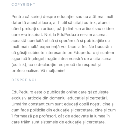
COPYRIGHT
Pentru că scrieți despre educație, sau cu atât mai mult
datorită acestui lucru, ar fi util să citați cu link, atunci
când preluați un articol, părți dintr-un articol sau o idee
care v-a inspirat. Noi, la EduPedu.ro ne-am asumat
această conduită etică și sperăm că și publicațiile cu
mult mai multă experiență vor face la fel. Ne bucurăm
că găsiți subiecte interesante pe Edupedu.ro și suntem
siguri că înțelegeți rugămintea noastră de a cita sursa
(cu link), ca o declarație reciprocă de respect și
profesionalism. Vă mulțumim!
DESPRE NOI
EduPedu.ro este o publicație online care găzduiește
exclusiv articole din domeniul educației și cercetării.
Urmărim constant cum sunt educați copiii noștri, cine și
cum face politicile din educație și cercetare, cine și cum
îi formează pe profesori, cât de adecvate la lumea în
care trăim sunt sistemele de educație și cercetare.