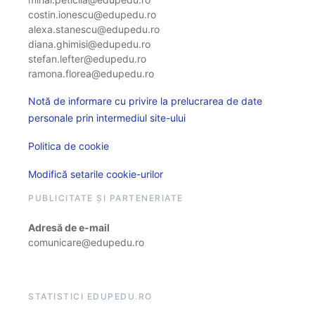
costin.ionescu@edupedu.ro
alexa.stanescu@edupedu.ro
diana.ghimisi@edupedu.ro
stefan.lefter@edupedu.ro
ramona.florea@edupedu.ro
Notă de informare cu privire la prelucrarea de date
personale prin intermediul site-ului
Politica de cookie
Modifică setarile cookie-urilor
PUBLICITATE ȘI PARTENERIATE
Adresă de e-mail
comunicare@edupedu.ro
STATISTICI EDUPEDU.RO