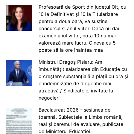
Profesoară de Sport din județul Olt, cu
10 la Definitivat și 10 la Titularizare
pentru a doua oară, va susține
concursul și anul viitor: Dacă nu dau
examen anul viitor, nota 10 nu mai
valorează mare lucru. Cineva cu 5
poate să ia ore înaintea mea
Ministrul Dragoș Pîslaru: Am
îmbunătățit salarizarea din Educație cu
o creștere substanțială a plății cu ora și
o indemnizație de dirigenție mai
atractivă / Sindicatele, invitate la
negocieri
Bacalaureat 2026 - sesiunea de
toamnă. Subiectele la Limba română,
real și baremul de evaluare, publicate
de Ministerul Educației