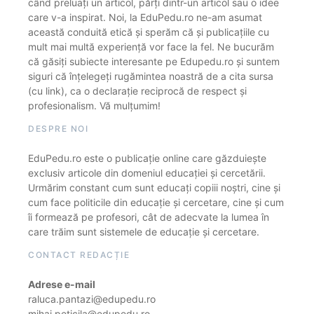
când preluați un articol, părți dintr-un articol sau o idee
care v-a inspirat. Noi, la EduPedu.ro ne-am asumat
această conduită etică și sperăm că și publicațiile cu
mult mai multă experiență vor face la fel. Ne bucurăm
că găsiți subiecte interesante pe Edupedu.ro și suntem
siguri că înțelegeți rugămintea noastră de a cita sursa
(cu link), ca o declarație reciprocă de respect și
profesionalism. Vă mulțumim!
DESPRE NOI
EduPedu.ro este o publicație online care găzduiește
exclusiv articole din domeniul educației și cercetării.
Urmărim constant cum sunt educați copiii noștri, cine și
cum face politicile din educație și cercetare, cine și cum
îi formează pe profesori, cât de adecvate la lumea în
care trăim sunt sistemele de educație și cercetare.
CONTACT REDACȚIE
Adrese e-mail
raluca.pantazi@edupedu.ro
mihai.peticila@edupedu.ro