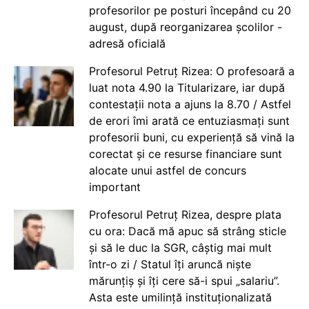
profesorilor pe posturi începând cu 20
august, după reorganizarea școlilor -
adresă oficială
Profesorul Petruț Rizea: O profesoară a
luat nota 4.90 la Titularizare, iar după
contestații nota a ajuns la 8.70 / Astfel
de erori îmi arată ce entuziasmați sunt
profesorii buni, cu experiență să vină la
corectat și ce resurse financiare sunt
alocate unui astfel de concurs
important
Profesorul Petruț Rizea, despre plata
cu ora: Dacă mă apuc să strâng sticle
și să le duc la SGR, câștig mai mult
într-o zi / Statul îți aruncă niște
mărunțiș și îți cere să-i spui „salariu”.
Asta este umilință instituționalizată