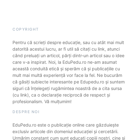
COPYRIGHT
Pentru că scrieți despre educație, sau cu atât mai mult
datorită acestui lucru, ar fi util să citați cu link, atunci
când preluați un articol, părți dintr-un articol sau o idee
care v-a inspirat. Noi, la EduPedu.ro ne-am asumat
această conduită etică și sperăm că și publicațiile cu
mult mai multă experiență vor face la fel. Ne bucurăm
că găsiți subiecte interesante pe Edupedu.ro și suntem
siguri că înțelegeți rugămintea noastră de a cita sursa
(cu link), ca o declarație reciprocă de respect și
profesionalism. Vă mulțumim!
DESPRE NOI
EduPedu.ro este o publicație online care găzduiește
exclusiv articole din domeniul educației și cercetării.
Urmărim constant cum sunt educați copiii noștri, cine și