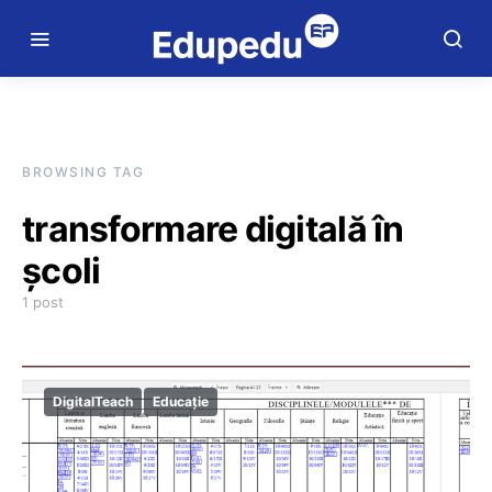
BROWSING TAG
transformare digitală în
școli
1 post
DigitalTeach
Educație