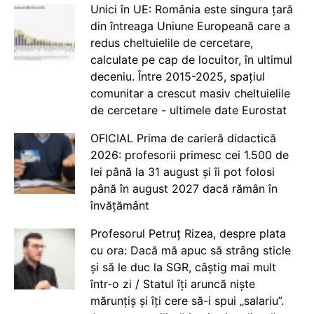
Unici în UE: România este singura țară
din întreaga Uniune Europeană care a
redus cheltuielile de cercetare,
calculate pe cap de locuitor, în ultimul
deceniu. Între 2015-2025, spațiul
comunitar a crescut masiv cheltuielile
de cercetare - ultimele date Eurostat
OFICIAL Prima de carieră didactică
2026: profesorii primesc cei 1.500 de
lei până la 31 august și îi pot folosi
până în august 2027 dacă rămân în
învățământ
Profesorul Petruț Rizea, despre plata
cu ora: Dacă mă apuc să strâng sticle
și să le duc la SGR, câștig mai mult
într-o zi / Statul îți aruncă niște
mărunțiș și îți cere să-i spui „salariu”.