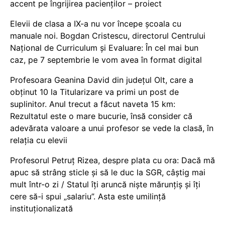
accent pe îngrijirea pacienților – proiect
Elevii de clasa a IX-a nu vor începe școala cu
manuale noi. Bogdan Cristescu, directorul Centrului
Național de Curriculum și Evaluare: În cel mai bun
caz, pe 7 septembrie le vom avea în format digital
Profesoara Geanina David din județul Olt, care a
obținut 10 la Titularizare va primi un post de
suplinitor. Anul trecut a făcut naveta 15 km:
Rezultatul este o mare bucurie, însă consider că
adevărata valoare a unui profesor se vede la clasă, în
relația cu elevii
Profesorul Petruț Rizea, despre plata cu ora: Dacă mă
apuc să strâng sticle și să le duc la SGR, câștig mai
mult într-o zi / Statul îți aruncă niște mărunțiș și îți
cere să-i spui „salariu”. Asta este umilință
instituționalizată