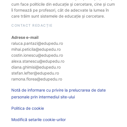
cum face politicile din educație și cercetare, cine și cum
îi formează pe profesori, cât de adecvate la lumea în
care trăim sunt sistemele de educație și cercetare.
CONTACT REDACȚIE
Adrese e-mail
raluca.pantazi@edupedu.ro
mihai.peticila@edupedu.ro
costin.ionescu@edupedu.ro
alexa.stanescu@edupedu.ro
diana.ghimisi@edupedu.ro
stefan.lefter@edupedu.ro
ramona.florea@edupedu.ro
Notă de informare cu privire la prelucrarea de date
personale prin intermediul site-ului
Politica de cookie
Modifică setarile cookie-urilor