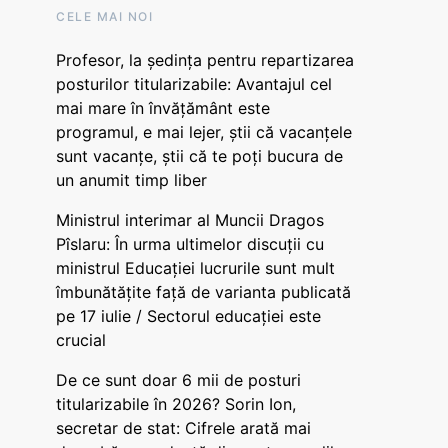
CELE MAI NOI
Profesor, la ședința pentru repartizarea
posturilor titularizabile: Avantajul cel
mai mare în învățământ este
programul, e mai lejer, știi că vacanțele
sunt vacanţe, știi că te poți bucura de
un anumit timp liber
Ministrul interimar al Muncii Dragos
Pîslaru: În urma ultimelor discuții cu
ministrul Educației lucrurile sunt mult
îmbunătățite față de varianta publicată
pe 17 iulie / Sectorul educației este
crucial
De ce sunt doar 6 mii de posturi
titularizabile în 2026? Sorin Ion,
secretar de stat: Cifrele arată mai