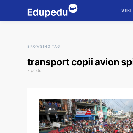
ȘTIRI
BROWSING TAG
transport copii avion sp
2 posts
Știri