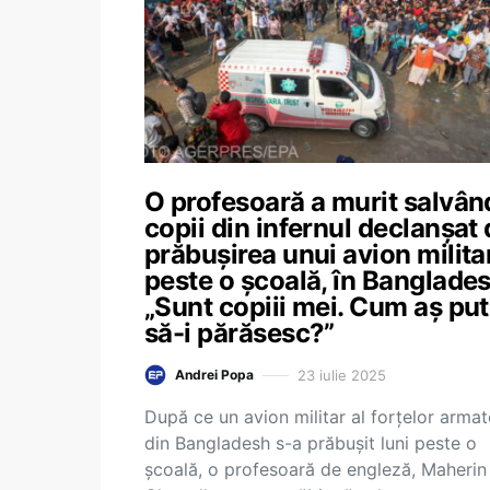
O profesoară a murit salvân
copii din infernul declanşat
prăbuşirea unui avion milita
peste o şcoală, în Banglades
„Sunt copiii mei. Cum aș pu
să-i părăsesc?”
23 iulie 2025
Andrei Popa
După ce un avion militar al forţelor armat
din Bangladesh s-a prăbuşit luni peste o
şcoală, o profesoară de engleză, Maherin