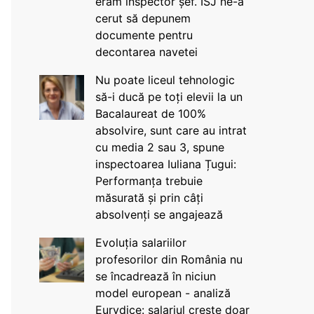
eram inspector șef. ISJ ne-a
cerut să depunem
documente pentru
decontarea navetei
Nu poate liceul tehnologic
să-i ducă pe toți elevii la un
Bacalaureat de 100%
absolvire, sunt care au intrat
cu media 2 sau 3, spune
inspectoarea Iuliana Țugui:
Performanța trebuie
măsurată și prin câți
absolvenți se angajează
Evoluția salariilor
profesorilor din România nu
se încadrează în niciun
model european - analiză
Eurydice: salariul crește doar