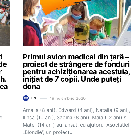
d
Primul avion medical din țară –
 de
proiect de strângere de fonduri
r
pentru achiziționarea acestuia,
h.
inițiat de 7 copii. Unde puteți
tea
dona
19 noiembrie 2020
I.N.
Amalia (8 ani), Edward (4 ani), Natalia (9 ani),
e
Ilinca (10 ani), Sabina (8 ani), Maia (12 ani) şi
Matei (14 ani) au lansat, cu ajutorul Asociației
„Blondie”, un proiect…