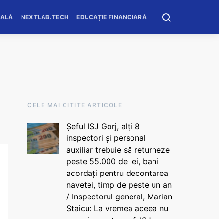
OALĂ
NEXTLAB.TECH
EDUCAȚIE FINANCIARĂ
CELE MAI CITITE ARTICOLE
Șeful ISJ Gorj, alți 8
inspectori și personal
auxiliar trebuie să returneze
peste 55.000 de lei, bani
acordați pentru decontarea
navetei, timp de peste un an
/ Inspectorul general, Marian
Staicu: La vremea aceea nu