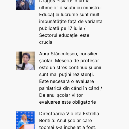
Dragos Pîslaru: În urma
ultimelor discuții cu ministrul
Educației lucrurile sunt mult
îmbunătățite față de varianta
publicată pe 17 iulie /
Sectorul educației este
crucial
Aura Stănculescu, consilier
școlar: Meseria de profesor
este un stres continuu și unii
sunt mai puțini rezistenți.
Este necesară o evaluare
psihiatrică din când în când /
De anul școlar viitor
evaluarea este obligatorie
Directoarea Violeta Estrella
Bontilă: Anul școlar care
tocmai s-a încheiat a fost,