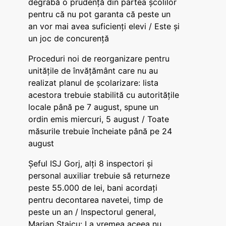
degrabă o prudență din partea școlilor
pentru că nu pot garanta că peste un
an vor mai avea suficienți elevi / Este și
un joc de concurență
Proceduri noi de reorganizare pentru
unitățile de învățământ care nu au
realizat planul de școlarizare: lista
acestora trebuie stabilită cu autoritățile
locale până pe 7 august, spune un
ordin emis miercuri, 5 august / Toate
măsurile trebuie încheiate până pe 24
august
Șeful ISJ Gorj, alți 8 inspectori și
personal auxiliar trebuie să returneze
peste 55.000 de lei, bani acordați
pentru decontarea navetei, timp de
peste un an / Inspectorul general,
Marian Staicu: La vremea aceea nu