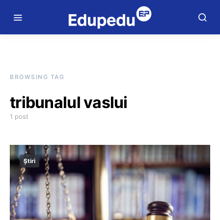
BROWSING TAG
tribunalul vaslui
1 post
Știri