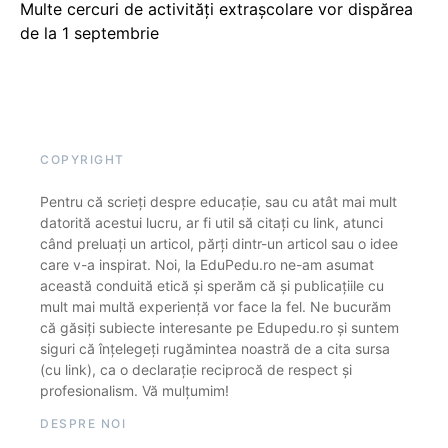
Multe cercuri de activități extrașcolare vor dispărea
de la 1 septembrie
COPYRIGHT
Pentru că scrieți despre educație, sau cu atât mai mult
datorită acestui lucru, ar fi util să citați cu link, atunci
când preluați un articol, părți dintr-un articol sau o idee
care v-a inspirat. Noi, la EduPedu.ro ne-am asumat
această conduită etică și sperăm că și publicațiile cu
mult mai multă experiență vor face la fel. Ne bucurăm
că găsiți subiecte interesante pe Edupedu.ro și suntem
siguri că înțelegeți rugămintea noastră de a cita sursa
(cu link), ca o declarație reciprocă de respect și
profesionalism. Vă mulțumim!
DESPRE NOI