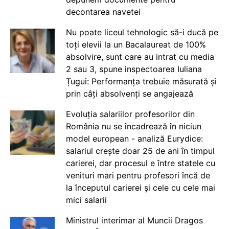
decontarea navetei
Nu poate liceul tehnologic să-i ducă pe
toți elevii la un Bacalaureat de 100%
absolvire, sunt care au intrat cu media
2 sau 3, spune inspectoarea Iuliana
Țugui: Performanța trebuie măsurată și
prin câți absolvenți se angajează
Evoluția salariilor profesorilor din
România nu se încadrează în niciun
model european - analiză Eurydice:
salariul crește doar 25 de ani în timpul
carierei, dar procesul e între statele cu
venituri mari pentru profesori încă de
la începutul carierei și cele cu cele mai
mici salarii
Ministrul interimar al Muncii Dragos