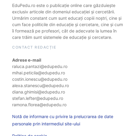
EduPedu.ro este o publicație online care găzduiește
exclusiv articole din domeniul educației și cercetării.
Urmărim constant cum sunt educați copiii noștri, cine și
cum face politicile din educație și cercetare, cine și cum
îi formează pe profesori, cât de adecvate la lumea în
care trăim sunt sistemele de educație și cercetare.
CONTACT REDACȚIE
Adrese e-mail
raluca.pantazi@edupedu.ro
mihai.peticila@edupedu.ro
costin.ionescu@edupedu.ro
alexa.stanescu@edupedu.ro
diana.ghimisi@edupedu.ro
stefan.lefter@edupedu.ro
ramona.florea@edupedu.ro
Notă de informare cu privire la prelucrarea de date
personale prin intermediul site-ului
Politica de cookie