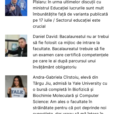
Pîslaru: În urma ultimelor discuții cu
ministrul Educației lucrurile sunt mult
îmbunătățite față de varianta publicată
pe 17 iulie / Sectorul educației este
crucial
Daniel David: Bacalaureatul nu ar trebui
să fie folosit ca mijloc de intrare la
facultate. Bacalaureatul trebuie să fie
un examen care certifică competențele
pe care le ai după parcursul unui
învățământ obligatoriu
Andra-Gabriela Cîrstoiu, elevă din
Târgu Jiu, admisă la Yale University cu
o bursă completă în Biofizică și
Biochimie Moleculară și Computer
Science: Am ales o facultate în
străinătate pentru că pot deprinde noi
cunoștințe, dar vreau să mă întorc în