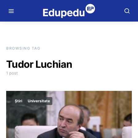
BROWSING TAG
Tudor Luchian
1 post
Știri
Universitate