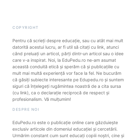
COPYRIGHT
Pentru că scrieți despre educație, sau cu atât mai mult
datorită acestui lucru, ar fi util să citați cu link, atunci
când preluați un articol, părți dintr-un articol sau o idee
care v-a inspirat. Noi, la EduPedu.ro ne-am asumat
această conduită etică și sperăm că și publicațiile cu
mult mai multă experiență vor face la fel. Ne bucurăm
că găsiți subiecte interesante pe Edupedu.ro și suntem
siguri că înțelegeți rugămintea noastră de a cita sursa
(cu link), ca o declarație reciprocă de respect și
profesionalism. Vă mulțumim!
DESPRE NOI
EduPedu.ro este o publicație online care găzduiește
exclusiv articole din domeniul educației și cercetării.
Urmărim constant cum sunt educați copiii noștri, cine și