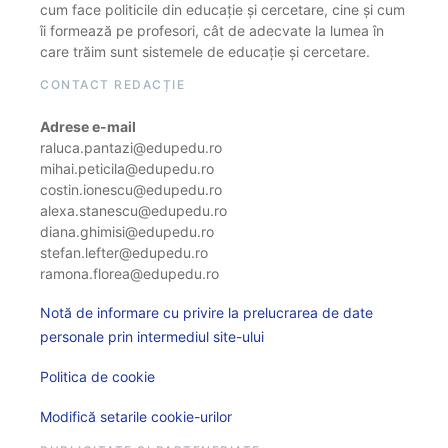
cum face politicile din educație și cercetare, cine și cum
îi formează pe profesori, cât de adecvate la lumea în
care trăim sunt sistemele de educație și cercetare.
CONTACT REDACȚIE
Adrese e-mail
raluca.pantazi@edupedu.ro
mihai.peticila@edupedu.ro
costin.ionescu@edupedu.ro
alexa.stanescu@edupedu.ro
diana.ghimisi@edupedu.ro
stefan.lefter@edupedu.ro
ramona.florea@edupedu.ro
Notă de informare cu privire la prelucrarea de date
personale prin intermediul site-ului
Politica de cookie
Modifică setarile cookie-urilor