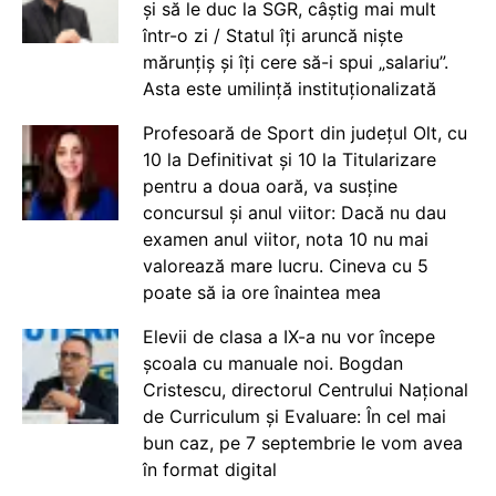
și să le duc la SGR, câștig mai mult
într-o zi / Statul îți aruncă niște
mărunțiș și îți cere să-i spui „salariu”.
Asta este umilință instituționalizată
Profesoară de Sport din județul Olt, cu
10 la Definitivat și 10 la Titularizare
pentru a doua oară, va susține
concursul și anul viitor: Dacă nu dau
examen anul viitor, nota 10 nu mai
valorează mare lucru. Cineva cu 5
poate să ia ore înaintea mea
Elevii de clasa a IX-a nu vor începe
școala cu manuale noi. Bogdan
Cristescu, directorul Centrului Național
de Curriculum și Evaluare: În cel mai
bun caz, pe 7 septembrie le vom avea
în format digital