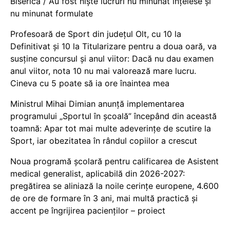
Biserică / Au fost niște lucruri nu minunat înțelese și
nu minunat formulate
Profesoară de Sport din județul Olt, cu 10 la
Definitivat și 10 la Titularizare pentru a doua oară, va
susține concursul și anul viitor: Dacă nu dau examen
anul viitor, nota 10 nu mai valorează mare lucru.
Cineva cu 5 poate să ia ore înaintea mea
Ministrul Mihai Dimian anunță implementarea
programului „Sportul în școală” începând din această
toamnă: Apar tot mai multe adeverințe de scutire la
Sport, iar obezitatea în rândul copiilor a crescut
Noua programă școlară pentru calificarea de Asistent
medical generalist, aplicabilă din 2026-2027:
pregătirea se aliniază la noile cerințe europene, 4.600
de ore de formare în 3 ani, mai multă practică și
accent pe îngrijirea pacienților – proiect