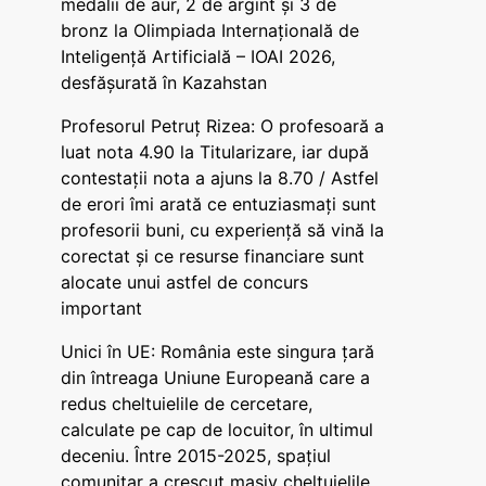
medalii de aur, 2 de argint și 3 de
bronz la Olimpiada Internațională de
Inteligență Artificială – IOAI 2026,
desfășurată în Kazahstan
Profesorul Petruț Rizea: O profesoară a
luat nota 4.90 la Titularizare, iar după
contestații nota a ajuns la 8.70 / Astfel
de erori îmi arată ce entuziasmați sunt
profesorii buni, cu experiență să vină la
corectat și ce resurse financiare sunt
alocate unui astfel de concurs
important
Unici în UE: România este singura țară
din întreaga Uniune Europeană care a
redus cheltuielile de cercetare,
calculate pe cap de locuitor, în ultimul
deceniu. Între 2015-2025, spațiul
comunitar a crescut masiv cheltuielile