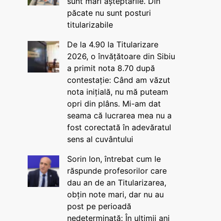
sunt mari așteptările. Din
păcate nu sunt posturi
titularizabile
De la 4.90 la Titularizare
2026, o învățătoare din Sibiu
a primit nota 8.70 după
contestație: Când am văzut
nota inițială, nu mă puteam
opri din plâns. Mi-am dat
seama că lucrarea mea nu a
fost corectată în adevăratul
sens al cuvântului
Sorin Ion, întrebat cum le
răspunde profesorilor care
dau an de an Titularizarea,
obțin note mari, dar nu au
post pe perioadă
nedeterminată: În ultimii ani