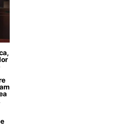
ca,
lor
e
re
 am
rea
.
pe