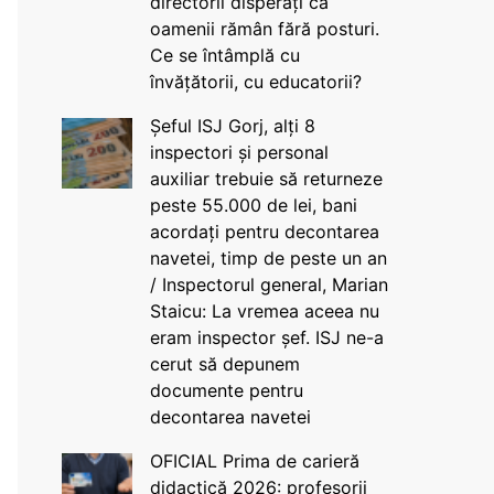
directorii disperați că
oamenii rămân fără posturi.
Ce se întâmplă cu
învățătorii, cu educatorii?
Șeful ISJ Gorj, alți 8
inspectori și personal
auxiliar trebuie să returneze
peste 55.000 de lei, bani
acordați pentru decontarea
navetei, timp de peste un an
/ Inspectorul general, Marian
Staicu: La vremea aceea nu
eram inspector șef. ISJ ne-a
cerut să depunem
documente pentru
decontarea navetei
OFICIAL Prima de carieră
didactică 2026: profesorii