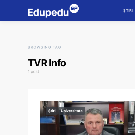
ȘTIRI
BROWSING TAG
TVR Info
1 post
Știri
Universitate