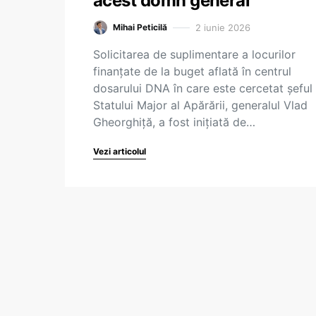
acest domn general
2 iunie 2026
Mihai Peticilă
Solicitarea de suplimentare a locurilor
finanțate de la buget aflată în centrul
dosarului DNA în care este cercetat șeful
Statului Major al Apărării, generalul Vlad
Gheorghiță, a fost inițiată de…
Vezi articolul