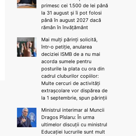
primesc cei 1.500 de lei până
la 31 august și îi pot folosi
până în august 2027 dacă
rămân în învățământ
Mai mulți părinți solicită,
într-o petiție, anularea
deciziei ISMB de a nu mai
acorda sumele pentru
posturile la plata cu ora din
cadrul cluburilor copiilor:
Multe cercuri de activități
extrașcolare vor dispărea de
la 1 septembrie, spun părinții
Ministrul interimar al Muncii
Dragos Pîslaru: În urma
ultimelor discuții cu ministrul
Educației lucrurile sunt mult