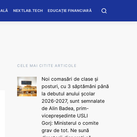
OALĂ
NEXTLAB.TECH
EDUCAȚIE FINANCIARĂ
CELE MAI CITITE ARTICOLE
Noi comasări de clase și
posturi, cu 3 săptămâni până
la debutul anului școlar
2026-2027, sunt semnalate
de Alin Badea, prim-
vicepreședinte USLI
Gorj: Ministerul o comite
grav de tot. Ne sună