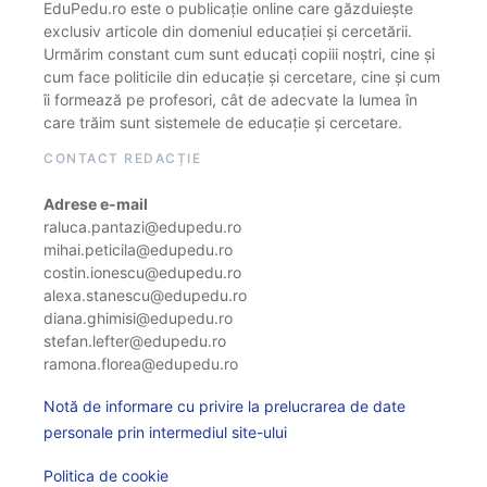
EduPedu.ro este o publicație online care găzduiește
exclusiv articole din domeniul educației și cercetării.
Urmărim constant cum sunt educați copiii noștri, cine și
cum face politicile din educație și cercetare, cine și cum
îi formează pe profesori, cât de adecvate la lumea în
care trăim sunt sistemele de educație și cercetare.
CONTACT REDACȚIE
Adrese e-mail
raluca.pantazi@edupedu.ro
mihai.peticila@edupedu.ro
costin.ionescu@edupedu.ro
alexa.stanescu@edupedu.ro
diana.ghimisi@edupedu.ro
stefan.lefter@edupedu.ro
ramona.florea@edupedu.ro
Notă de informare cu privire la prelucrarea de date
personale prin intermediul site-ului
Politica de cookie