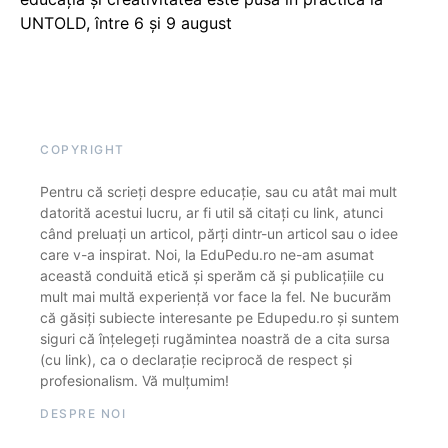
UNTOLD, între 6 și 9 august
COPYRIGHT
Pentru că scrieți despre educație, sau cu atât mai mult
datorită acestui lucru, ar fi util să citați cu link, atunci
când preluați un articol, părți dintr-un articol sau o idee
care v-a inspirat. Noi, la EduPedu.ro ne-am asumat
această conduită etică și sperăm că și publicațiile cu
mult mai multă experiență vor face la fel. Ne bucurăm
că găsiți subiecte interesante pe Edupedu.ro și suntem
siguri că înțelegeți rugămintea noastră de a cita sursa
(cu link), ca o declarație reciprocă de respect și
profesionalism. Vă mulțumim!
DESPRE NOI