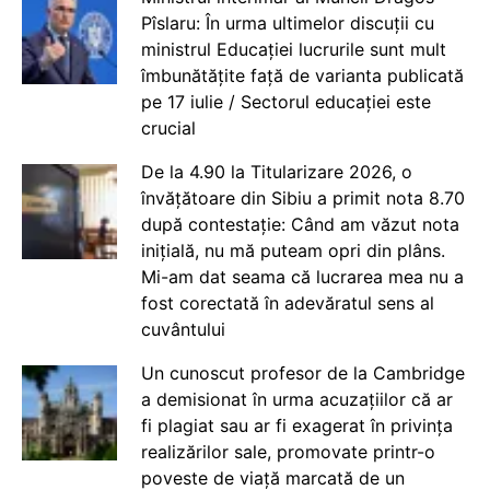
Pîslaru: În urma ultimelor discuții cu
ministrul Educației lucrurile sunt mult
îmbunătățite față de varianta publicată
pe 17 iulie / Sectorul educației este
crucial
De la 4.90 la Titularizare 2026, o
învățătoare din Sibiu a primit nota 8.70
după contestație: Când am văzut nota
inițială, nu mă puteam opri din plâns.
Mi-am dat seama că lucrarea mea nu a
fost corectată în adevăratul sens al
cuvântului
Un cunoscut profesor de la Cambridge
a demisionat în urma acuzațiilor că ar
fi plagiat sau ar fi exagerat în privința
realizărilor sale, promovate printr-o
poveste de viață marcată de un