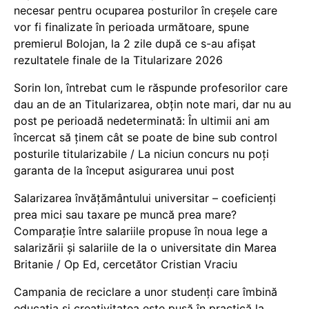
necesar pentru ocuparea posturilor în creșele care
vor fi finalizate în perioada următoare, spune
premierul Bolojan, la 2 zile după ce s-au afișat
rezultatele finale de la Titularizare 2026
Sorin Ion, întrebat cum le răspunde profesorilor care
dau an de an Titularizarea, obțin note mari, dar nu au
post pe perioadă nedeterminată: În ultimii ani am
încercat să ținem cât se poate de bine sub control
posturile titularizabile / La niciun concurs nu poți
garanta de la început asigurarea unui post
Salarizarea învățământului universitar – coeficienți
prea mici sau taxare pe muncă prea mare?
Comparație între salariile propuse în noua lege a
salarizării și salariile de la o universitate din Marea
Britanie / Op Ed, cercetător Cristian Vraciu
Campania de reciclare a unor studenți care îmbină
educația și creativitatea este pusă în practică la