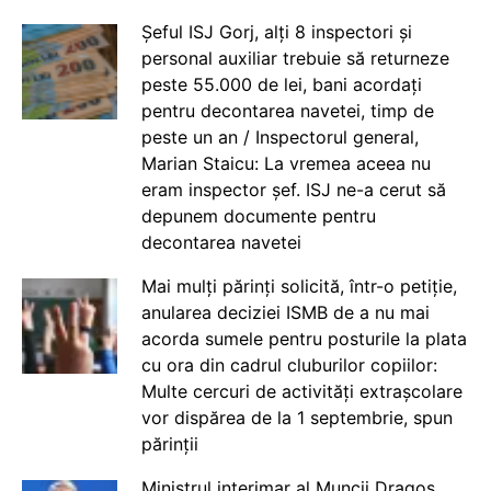
Șeful ISJ Gorj, alți 8 inspectori și
personal auxiliar trebuie să returneze
peste 55.000 de lei, bani acordați
pentru decontarea navetei, timp de
peste un an / Inspectorul general,
Marian Staicu: La vremea aceea nu
eram inspector șef. ISJ ne-a cerut să
depunem documente pentru
decontarea navetei
Mai mulți părinți solicită, într-o petiție,
anularea deciziei ISMB de a nu mai
acorda sumele pentru posturile la plata
cu ora din cadrul cluburilor copiilor:
Multe cercuri de activități extrașcolare
vor dispărea de la 1 septembrie, spun
părinții
Ministrul interimar al Muncii Dragos