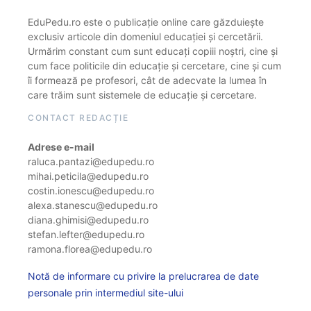
EduPedu.ro este o publicație online care găzduiește
exclusiv articole din domeniul educației și cercetării.
Urmărim constant cum sunt educați copiii noștri, cine și
cum face politicile din educație și cercetare, cine și cum
îi formează pe profesori, cât de adecvate la lumea în
care trăim sunt sistemele de educație și cercetare.
CONTACT REDACȚIE
Adrese e-mail
raluca.pantazi@edupedu.ro
mihai.peticila@edupedu.ro
costin.ionescu@edupedu.ro
alexa.stanescu@edupedu.ro
diana.ghimisi@edupedu.ro
stefan.lefter@edupedu.ro
ramona.florea@edupedu.ro
Notă de informare cu privire la prelucrarea de date
personale prin intermediul site-ului