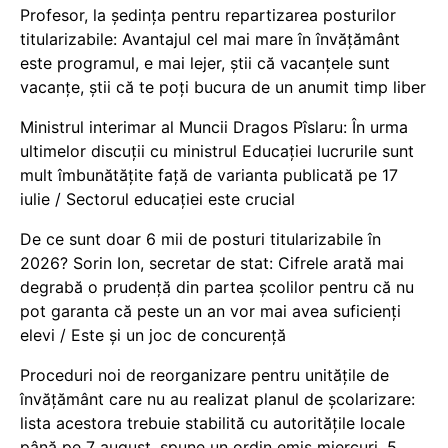
Profesor, la ședința pentru repartizarea posturilor
titularizabile: Avantajul cel mai mare în învățământ
este programul, e mai lejer, știi că vacanțele sunt
vacanţe, știi că te poți bucura de un anumit timp liber
Ministrul interimar al Muncii Dragos Pîslaru: În urma
ultimelor discuții cu ministrul Educației lucrurile sunt
mult îmbunătățite față de varianta publicată pe 17
iulie / Sectorul educației este crucial
De ce sunt doar 6 mii de posturi titularizabile în
2026? Sorin Ion, secretar de stat: Cifrele arată mai
degrabă o prudență din partea școlilor pentru că nu
pot garanta că peste un an vor mai avea suficienți
elevi / Este și un joc de concurență
Proceduri noi de reorganizare pentru unitățile de
învățământ care nu au realizat planul de școlarizare:
lista acestora trebuie stabilită cu autoritățile locale
până pe 7 august, spune un ordin emis miercuri, 5