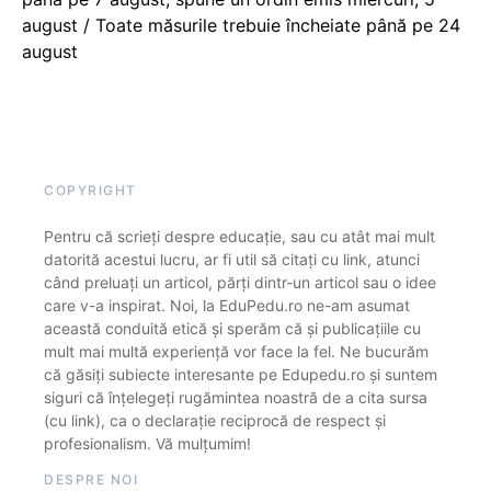
august / Toate măsurile trebuie încheiate până pe 24
august
COPYRIGHT
Pentru că scrieți despre educație, sau cu atât mai mult
datorită acestui lucru, ar fi util să citați cu link, atunci
când preluați un articol, părți dintr-un articol sau o idee
care v-a inspirat. Noi, la EduPedu.ro ne-am asumat
această conduită etică și sperăm că și publicațiile cu
mult mai multă experiență vor face la fel. Ne bucurăm
că găsiți subiecte interesante pe Edupedu.ro și suntem
siguri că înțelegeți rugămintea noastră de a cita sursa
(cu link), ca o declarație reciprocă de respect și
profesionalism. Vă mulțumim!
DESPRE NOI