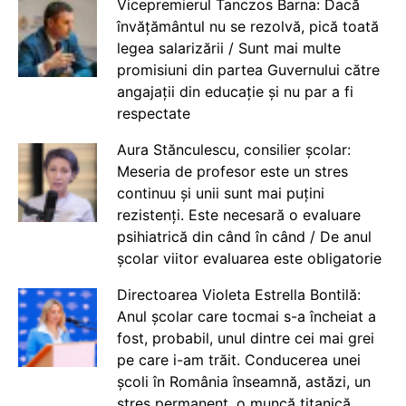
Vicepremierul Tanczos Barna: Dacă
învățământul nu se rezolvă, pică toată
legea salarizării / Sunt mai multe
promisiuni din partea Guvernului către
angajații din educație și nu par a fi
respectate
Aura Stănculescu, consilier școlar:
Meseria de profesor este un stres
continuu și unii sunt mai puțini
rezistenți. Este necesară o evaluare
psihiatrică din când în când / De anul
școlar viitor evaluarea este obligatorie
Directoarea Violeta Estrella Bontilă:
Anul școlar care tocmai s-a încheiat a
fost, probabil, unul dintre cei mai grei
pe care i-am trăit. Conducerea unei
școli în România înseamnă, astăzi, un
stres permanent, o muncă titanică