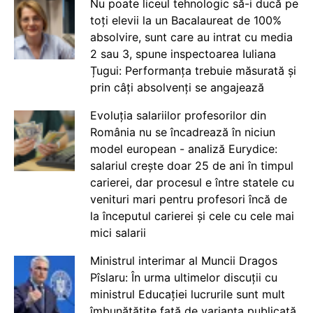
Nu poate liceul tehnologic să-i ducă pe
toți elevii la un Bacalaureat de 100%
absolvire, sunt care au intrat cu media
2 sau 3, spune inspectoarea Iuliana
Țugui: Performanța trebuie măsurată și
prin câți absolvenți se angajează
Evoluția salariilor profesorilor din
România nu se încadrează în niciun
model european - analiză Eurydice:
salariul crește doar 25 de ani în timpul
carierei, dar procesul e între statele cu
venituri mari pentru profesori încă de
la începutul carierei și cele cu cele mai
mici salarii
Ministrul interimar al Muncii Dragos
Pîslaru: În urma ultimelor discuții cu
ministrul Educației lucrurile sunt mult
îmbunătățite față de varianta publicată