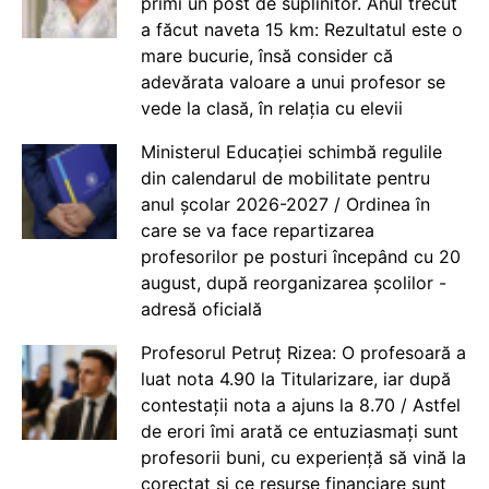
primi un post de suplinitor. Anul trecut
a făcut naveta 15 km: Rezultatul este o
mare bucurie, însă consider că
adevărata valoare a unui profesor se
vede la clasă, în relația cu elevii
Ministerul Educației schimbă regulile
din calendarul de mobilitate pentru
anul școlar 2026-2027 / Ordinea în
care se va face repartizarea
profesorilor pe posturi începând cu 20
august, după reorganizarea școlilor -
adresă oficială
Profesorul Petruț Rizea: O profesoară a
luat nota 4.90 la Titularizare, iar după
contestații nota a ajuns la 8.70 / Astfel
de erori îmi arată ce entuziasmați sunt
profesorii buni, cu experiență să vină la
corectat și ce resurse financiare sunt