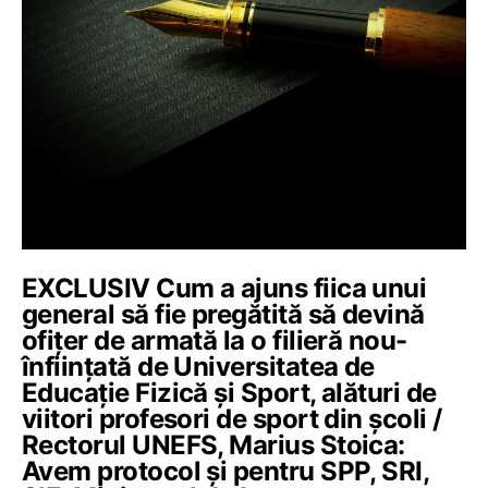
EXCLUSIV Cum a ajuns fiica unui
general să fie pregătită să devină
ofițer de armată la o filieră nou-
înființată de Universitatea de
Educație Fizică și Sport, alături de
viitori profesori de sport din școli /
Rectorul UNEFS, Marius Stoica:
Avem protocol și pentru SPP, SRI,