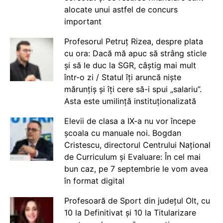
alocate unui astfel de concurs
important
Profesorul Petruț Rizea, despre plata
cu ora: Dacă mă apuc să strâng sticle
și să le duc la SGR, câștig mai mult
într-o zi / Statul îți aruncă niște
mărunțiș și îți cere să-i spui „salariu”.
Asta este umilință instituționalizată
Elevii de clasa a IX-a nu vor începe
școala cu manuale noi. Bogdan
Cristescu, directorul Centrului Național
de Curriculum și Evaluare: În cel mai
bun caz, pe 7 septembrie le vom avea
în format digital
Profesoară de Sport din județul Olt, cu
10 la Definitivat și 10 la Titularizare