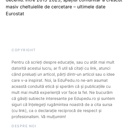
masiv cheltuielile de cercetare – ultimele date
Eurostat
COPYRIGHT
Pentru că scrieți despre educație, sau cu atât mai mult
datorită acestui lucru, ar fi util să citați cu link, atunci
când preluați un articol, părți dintr-un articol sau o idee
care v-a inspirat. Noi, la EduPedu.ro ne-am asumat
această conduită etică și sperăm că și publicațiile cu
mult mai multă experiență vor face la fel. Ne bucurăm
că găsiți subiecte interesante pe Edupedu.ro și suntem
siguri că înțelegeți rugămintea noastră de a cita sursa
(cu link), ca o declarație reciprocă de respect și
profesionalism. Vă mulțumim!
DESPRE NOI