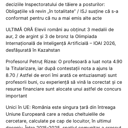
deciziile Inspectoratului de tăiere a posturilor:
Obligațiile vă revin „în totalitate” / ISJ susține că s-a
conformat pentru că nu a mai emis alte acte
ULTIMĂ ORĂ Elevii români au obținut 3 medalii de
aur, 2 de argint și 3 de bronz la Olimpiada
Internațională de Inteligență Artificială – IOAI 2026,
desfășurată în Kazahstan
Profesorul Petruț Rizea: O profesoară a luat nota 4.90
la Titularizare, iar după contestații nota a ajuns la
8.70 / Astfel de erori îmi arată ce entuziasmați sunt
profesorii buni, cu experiență să vină la corectat și ce
resurse financiare sunt alocate unui astfel de concurs
important
Unici în UE: România este singura țară din întreaga
Uniune Europeană care a redus cheltuielile de
cercetare, calculate pe cap de locuitor, în ultimul
deceniu. Între 2015-2025, spațiul comunitar a crescut