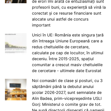
de erori îmi arată ce entuziasmați sunt
profesorii buni, cu experiență să vină la
corectat și ce resurse financiare sunt
alocate unui astfel de concurs
important
Unici în UE: România este singura țară
din întreaga Uniune Europeană care a
redus cheltuielile de cercetare,
calculate pe cap de locuitor, în ultimul
deceniu. Între 2015-2025, spațiul
comunitar a crescut masiv cheltuielile
de cercetare - ultimele date Eurostat
Noi comasări de clase și posturi, cu 3
săptămâni până la debutul anului
școlar 2026-2027, sunt semnalate de
Alin Badea, prim-vicepreședinte USLI
Gorj: Ministerul o comite grav de tot.
Ne sună directorii disperați că oamenii