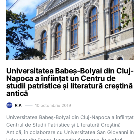
Universitatea Babeș-Bolyai din Cluj-
Napoca a înființat un Centru de
studii patristice și literatură creștină
antică
10 octombrie 2019
R.P.
Universitatea Babeş-Bolyai din Cluj-Napoca a înfiinţat
Centrul de Studii Patristice şi Literatură Creştină
Antică, în colaborare cu Universitatea San Giovanni in
Laterano din Roma, transmite Agerpres. În cadrul