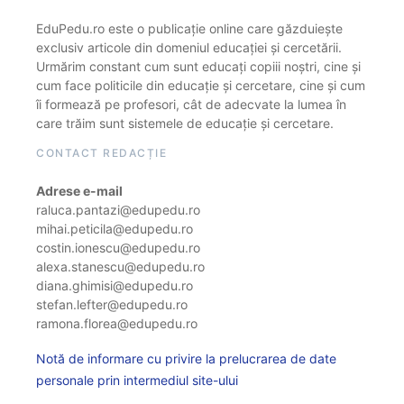
EduPedu.ro este o publicație online care găzduiește
exclusiv articole din domeniul educației și cercetării.
Urmărim constant cum sunt educați copiii noștri, cine și
cum face politicile din educație și cercetare, cine și cum
îi formează pe profesori, cât de adecvate la lumea în
care trăim sunt sistemele de educație și cercetare.
CONTACT REDACȚIE
Adrese e-mail
raluca.pantazi@edupedu.ro
mihai.peticila@edupedu.ro
costin.ionescu@edupedu.ro
alexa.stanescu@edupedu.ro
diana.ghimisi@edupedu.ro
stefan.lefter@edupedu.ro
ramona.florea@edupedu.ro
Notă de informare cu privire la prelucrarea de date
personale prin intermediul site-ului