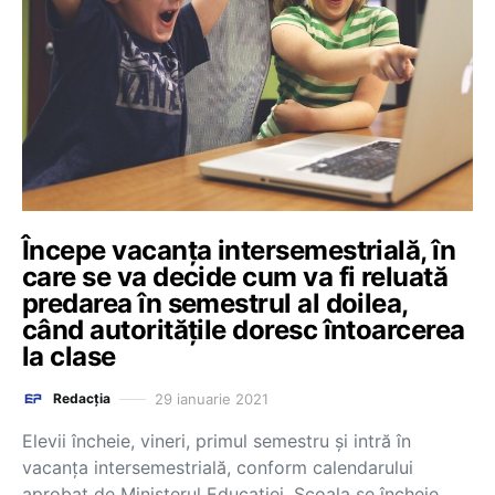
Începe vacanța intersemestrială, în
care se va decide cum va fi reluată
predarea în semestrul al doilea,
când autoritățile doresc întoarcerea
la clase
29 ianuarie 2021
Redacția
Elevii încheie, vineri, primul semestru și intră în
vacanța intersemestrială, conform calendarului
aprobat de Ministerul Educației. Școala se încheie