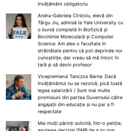
învățământ obligatoriu
Andra-Gabriela Cîrstoiu, elevă din
Târgu Jiu, admisă la Yale University cu
o bursă completă în Biofizică și
Biochimie Moleculară și Computer
Science: Am ales o facultate în
străinătate pentru că pot deprinde noi
cunoștințe, dar vreau să mă întorc în
țară și să devin profesor
Vicepremierul Tanczos Barna: Dacă
învățământul nu se rezolvă, pică toată
legea salarizării / Sunt mai multe
promisiuni din partea Guvernului către
angajații din educație și nu par a fi
respectate
Mai mulți părinți solicită, într-o petiție,
anularea deciziei ISMB de a nu mai