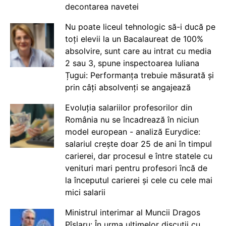
decontarea navetei
Nu poate liceul tehnologic să-i ducă pe
toți elevii la un Bacalaureat de 100%
absolvire, sunt care au intrat cu media
2 sau 3, spune inspectoarea Iuliana
Țugui: Performanța trebuie măsurată și
prin câți absolvenți se angajează
Evoluția salariilor profesorilor din
România nu se încadrează în niciun
model european - analiză Eurydice:
salariul crește doar 25 de ani în timpul
carierei, dar procesul e între statele cu
venituri mari pentru profesori încă de
la începutul carierei și cele cu cele mai
mici salarii
Ministrul interimar al Muncii Dragos
Pîslaru: În urma ultimelor discuții cu