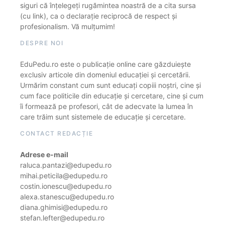
siguri că înțelegeți rugămintea noastră de a cita sursa
(cu link), ca o declarație reciprocă de respect și
profesionalism. Vă mulțumim!
DESPRE NOI
EduPedu.ro este o publicație online care găzduiește
exclusiv articole din domeniul educației și cercetării.
Urmărim constant cum sunt educați copiii noștri, cine și
cum face politicile din educație și cercetare, cine și cum
îi formează pe profesori, cât de adecvate la lumea în
care trăim sunt sistemele de educație și cercetare.
CONTACT REDACȚIE
Adrese e-mail
raluca.pantazi@edupedu.ro
mihai.peticila@edupedu.ro
costin.ionescu@edupedu.ro
alexa.stanescu@edupedu.ro
diana.ghimisi@edupedu.ro
stefan.lefter@edupedu.ro