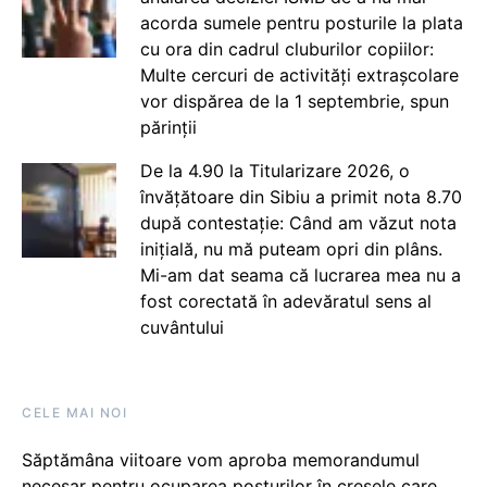
acorda sumele pentru posturile la plata
cu ora din cadrul cluburilor copiilor:
Multe cercuri de activități extrașcolare
vor dispărea de la 1 septembrie, spun
părinții
De la 4.90 la Titularizare 2026, o
învățătoare din Sibiu a primit nota 8.70
după contestație: Când am văzut nota
inițială, nu mă puteam opri din plâns.
Mi-am dat seama că lucrarea mea nu a
fost corectată în adevăratul sens al
cuvântului
CELE MAI NOI
Săptămâna viitoare vom aproba memorandumul
necesar pentru ocuparea posturilor în creșele care