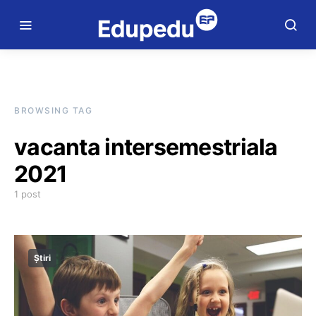
BROWSING TAG
vacanta intersemestriala
2021
1 post
Știri