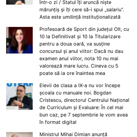
într-o zi / Statul îți aruncă niște
mărunțiș și îți cere să-i spui „salariu”.
Asta este umilință instituționalizată
Profesoară de Sport din județul Olt, cu
10 la Definitivat și 10 la Titularizare
pentru a doua oară, va susține
concursul și anul viitor: Dacă nu dau
examen anul viitor, nota 10 nu mai
valorează mare lucru. Cineva cu 5
poate să ia ore înaintea mea
Elevii de clasa a IX-a nu vor începe
școala cu manuale noi. Bogdan
Cristescu, directorul Centrului Național
de Curriculum și Evaluare: În cel mai
bun caz, pe 7 septembrie le vom avea
în format digital
Ministrul Mihai Dimian anunță