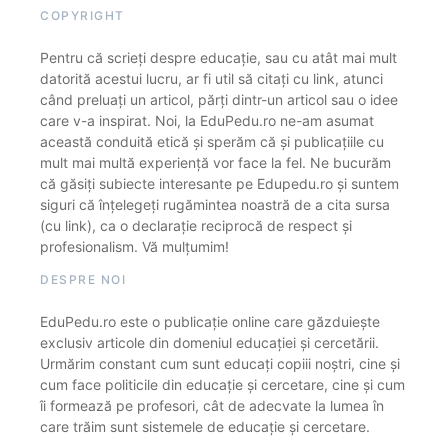
COPYRIGHT
Pentru că scrieți despre educație, sau cu atât mai mult
datorită acestui lucru, ar fi util să citați cu link, atunci
când preluați un articol, părți dintr-un articol sau o idee
care v-a inspirat. Noi, la EduPedu.ro ne-am asumat
această conduită etică și sperăm că și publicațiile cu
mult mai multă experiență vor face la fel. Ne bucurăm
că găsiți subiecte interesante pe Edupedu.ro și suntem
siguri că înțelegeți rugămintea noastră de a cita sursa
(cu link), ca o declarație reciprocă de respect și
profesionalism. Vă mulțumim!
DESPRE NOI
EduPedu.ro este o publicație online care găzduiește
exclusiv articole din domeniul educației și cercetării.
Urmărim constant cum sunt educați copiii noștri, cine și
cum face politicile din educație și cercetare, cine și cum
îi formează pe profesori, cât de adecvate la lumea în
care trăim sunt sistemele de educație și cercetare.