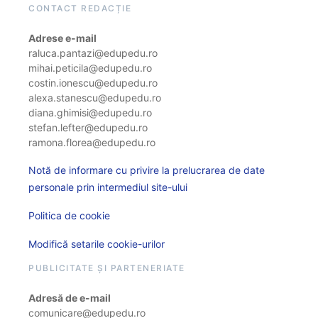
CONTACT REDACȚIE
Adrese e-mail
raluca.pantazi@edupedu.ro
mihai.peticila@edupedu.ro
costin.ionescu@edupedu.ro
alexa.stanescu@edupedu.ro
diana.ghimisi@edupedu.ro
stefan.lefter@edupedu.ro
ramona.florea@edupedu.ro
Notă de informare cu privire la prelucrarea de date
personale prin intermediul site-ului
Politica de cookie
Modifică setarile cookie-urilor
PUBLICITATE ȘI PARTENERIATE
Adresă de e-mail
comunicare@edupedu.ro