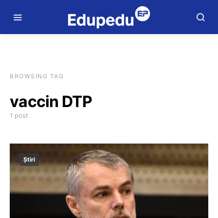
BROWSING TAG
vaccin DTP
1 post
Știri