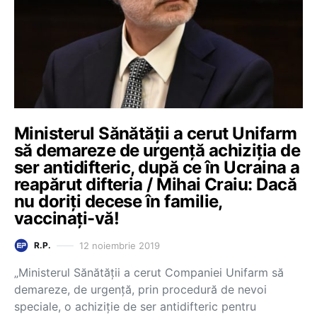
Ministerul Sănătății a cerut Unifarm
să demareze de urgență achiziția de
ser antidifteric, după ce în Ucraina a
reapărut difteria / Mihai Craiu: Dacă
nu doriți decese în familie,
vaccinați-vă!
12 noiembrie 2019
R.P.
„Ministerul Sănătăţii a cerut Companiei Unifarm să
demareze, de urgenţă, prin procedură de nevoi
speciale, o achiziţie de ser antidifteric pentru