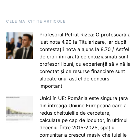
CELE MAI CITITE ARTICOLE
Profesorul Petruț Rizea: O profesoară a
luat nota 4.90 la Titularizare, iar după
contestații nota a ajuns la 8.70 / Astfel
de erori îmi arată ce entuziasmați sunt
profesorii buni, cu experiență să vină la
corectat și ce resurse financiare sunt
alocate unui astfel de concurs
important
Unici în UE: România este singura țară
din întreaga Uniune Europeană care a
redus cheltuielile de cercetare,
calculate pe cap de locuitor, în ultimul
deceniu. Între 2015-2025, spațiul
comunitar a crescut masiv cheltuielile