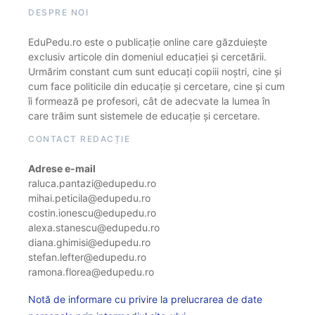
DESPRE NOI
EduPedu.ro este o publicație online care găzduiește
exclusiv articole din domeniul educației și cercetării.
Urmărim constant cum sunt educați copiii noștri, cine și
cum face politicile din educație și cercetare, cine și cum
îi formează pe profesori, cât de adecvate la lumea în
care trăim sunt sistemele de educație și cercetare.
CONTACT REDACȚIE
Adrese e-mail
raluca.pantazi@edupedu.ro
mihai.peticila@edupedu.ro
costin.ionescu@edupedu.ro
alexa.stanescu@edupedu.ro
diana.ghimisi@edupedu.ro
stefan.lefter@edupedu.ro
ramona.florea@edupedu.ro
Notă de informare cu privire la prelucrarea de date