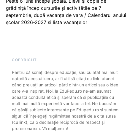
Peste o lună începe școala. Elevii și copiii de
grădiniță încep cursurile și activitățile pe 7
septembrie, după vacanța de vară / Calendarul anului
școlar 2026-2027 și lista vacanțelor
COPYRIGHT
Pentru că scrieți despre educație, sau cu atât mai mult
datorită acestui lucru, ar fi util să citați cu link, atunci
când preluați un articol, părți dintr-un articol sau o idee
care v-a inspirat. Noi, la EduPedu.ro ne-am asumat
această conduită etică și sperăm că și publicațiile cu
mult mai multă experiență vor face la fel. Ne bucurăm
că găsiți subiecte interesante pe Edupedu.ro și suntem
siguri că înțelegeți rugămintea noastră de a cita sursa
(cu link), ca o declarație reciprocă de respect și
profesionalism. Vă mulțumim!