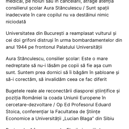
medical, pe holuri sau în cancelarii, atrage atenția
consilierul școlar Aura Stănculescu / Sunt spații
inadecvate în care copilul nu va destăinui nimic
niciodată
Universitatea din București a reamplasat vulturul și
cei doi grifoni distruși în urma bombardamentelor din
anul 1944 pe frontonul Palatului Universității
Aura Stănculescu, consilier școlar: Este o mare
nedreptate să nu-i lăsăm pe copii să fie așa cum
sunt. Suntem prea dornici să îi băgăm în șabloane și
să-i corectăm, să invalidăm ceea ce fac diferit
Bugetele reale ale reconectării diasporei științifice și
poziția României la coada Uniunii Europene în
cercetare-dezvoltare / Op Ed Profesorul Eduard
Stoica, conferențiar la Facultatea de Științe
Economice a Universității „Lucian Blaga” din Sibiu