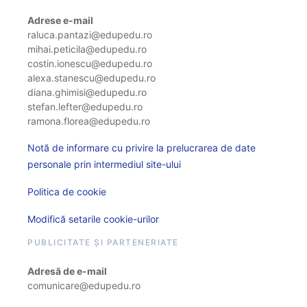
Adrese e-mail
raluca.pantazi@edupedu.ro
mihai.peticila@edupedu.ro
costin.ionescu@edupedu.ro
alexa.stanescu@edupedu.ro
diana.ghimisi@edupedu.ro
stefan.lefter@edupedu.ro
ramona.florea@edupedu.ro
Notă de informare cu privire la prelucrarea de date
personale prin intermediul site-ului
Politica de cookie
Modifică setarile cookie-urilor
PUBLICITATE ȘI PARTENERIATE
Adresă de e-mail
comunicare@edupedu.ro