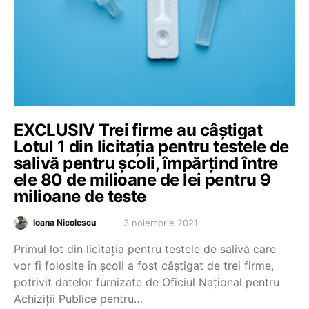
EXCLUSIV Trei firme au câștigat
Lotul 1 din licitația pentru testele de
salivă pentru școli, împărțind între
ele 80 de milioane de lei pentru 9
milioane de teste
3 noiembrie 2021
Ioana Nicolescu
Primul lot din licitația pentru testele de salivă care
vor fi folosite în școli a fost câștigat de trei firme,
potrivit datelor furnizate de Oficiul Național pentru
Achiziții Publice pentru…