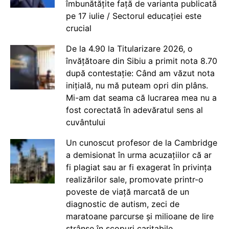
îmbunătățite față de varianta publicată
pe 17 iulie / Sectorul educației este
crucial
De la 4.90 la Titularizare 2026, o
învățătoare din Sibiu a primit nota 8.70
după contestație: Când am văzut nota
inițială, nu mă puteam opri din plâns.
Mi-am dat seama că lucrarea mea nu a
fost corectată în adevăratul sens al
cuvântului
Un cunoscut profesor de la Cambridge
a demisionat în urma acuzațiilor că ar
fi plagiat sau ar fi exagerat în privința
realizărilor sale, promovate printr-o
poveste de viață marcată de un
diagnostic de autism, zeci de
maratoane parcurse și milioane de lire
strânse în scopuri caritabile