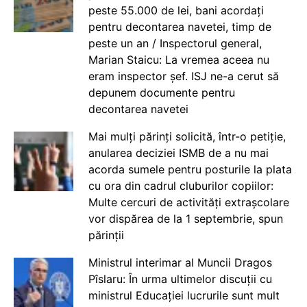
peste 55.000 de lei, bani acordați
pentru decontarea navetei, timp de
peste un an / Inspectorul general,
Marian Staicu: La vremea aceea nu
eram inspector șef. ISJ ne-a cerut să
depunem documente pentru
decontarea navetei
Mai mulți părinți solicită, într-o petiție,
anularea deciziei ISMB de a nu mai
acorda sumele pentru posturile la plata
cu ora din cadrul cluburilor copiilor:
Multe cercuri de activități extrașcolare
vor dispărea de la 1 septembrie, spun
părinții
Ministrul interimar al Muncii Dragos
Pîslaru: În urma ultimelor discuții cu
ministrul Educației lucrurile sunt mult