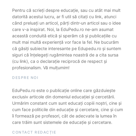
Pentru că scrieți despre educație, sau cu atât mai mult
datorită acestui lucru, ar fi util să citați cu link, atunci
când preluați un articol, părți dintr-un articol sau o idee
care v-a inspirat. Noi, la EduPedu.ro ne-am asumat
această conduită etică și sperăm că și publicațiile cu
mult mai multă experiență vor face la fel. Ne bucurăm
că găsiți subiecte interesante pe Edupedu.ro și suntem
siguri că înțelegeți rugămintea noastră de a cita sursa
(cu link), ca o declarație reciprocă de respect și
profesionalism. Vă mulțumim!
DESPRE NOI
EduPedu.ro este o publicație online care găzduiește
exclusiv articole din domeniul educației și cercetării.
Urmărim constant cum sunt educați copiii noștri, cine și
cum face politicile din educație și cercetare, cine și cum
îi formează pe profesori, cât de adecvate la lumea în
care trăim sunt sistemele de educație și cercetare.
CONTACT REDACȚIE