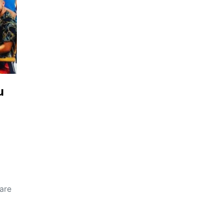
u
care