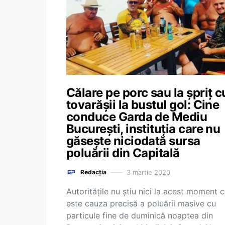
Călare pe porc sau la șpriț c
tovarășii la bustul gol: Cine
conduce Garda de Mediu
București, instituția care nu
găsește niciodată sursa
poluării din Capitală
3 martie 2020
Redacția
Autoritățile nu știu nici la acest moment 
este cauza precisă a poluării masive cu
particule fine de duminică noaptea din