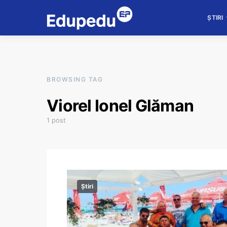
ȘTIRI
BROWSING TAG
Viorel Ionel Glăman
1 post
Știri