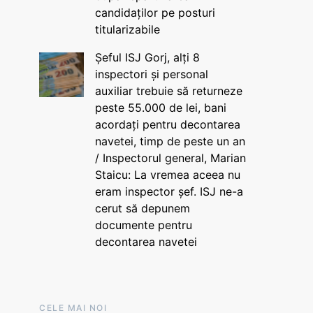
candidaților pe posturi
titularizabile
Șeful ISJ Gorj, alți 8
inspectori și personal
auxiliar trebuie să returneze
peste 55.000 de lei, bani
acordați pentru decontarea
navetei, timp de peste un an
/ Inspectorul general, Marian
Staicu: La vremea aceea nu
eram inspector șef. ISJ ne-a
cerut să depunem
documente pentru
decontarea navetei
CELE MAI NOI