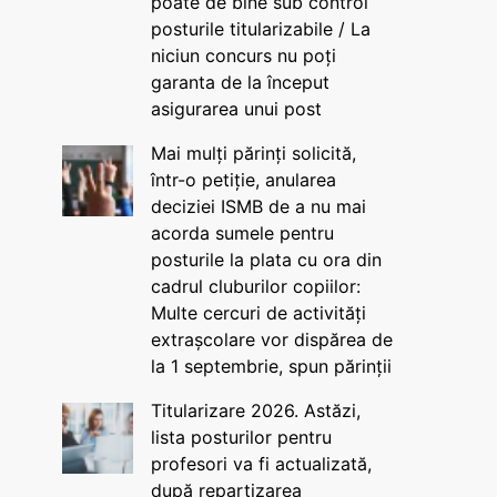
poate de bine sub control
posturile titularizabile / La
niciun concurs nu poți
garanta de la început
asigurarea unui post
Mai mulți părinți solicită,
într-o petiție, anularea
deciziei ISMB de a nu mai
acorda sumele pentru
posturile la plata cu ora din
cadrul cluburilor copiilor:
Multe cercuri de activități
extrașcolare vor dispărea de
la 1 septembrie, spun părinții
Titularizare 2026. Astăzi,
lista posturilor pentru
profesori va fi actualizată,
după repartizarea