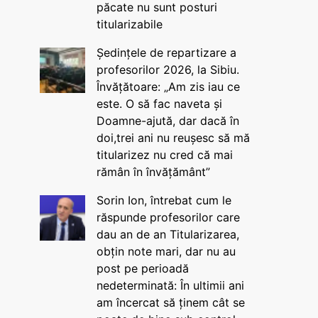
păcate nu sunt posturi
titularizabile
Ședințele de repartizare a
profesorilor 2026, la Sibiu.
Învățătoare: „Am zis iau ce
este. O să fac naveta și
Doamne-ajută, dar dacă în
doi,trei ani nu reușesc să mă
titularizez nu cred că mai
rămân în învățământ”
Sorin Ion, întrebat cum le
răspunde profesorilor care
dau an de an Titularizarea,
obțin note mari, dar nu au
post pe perioadă
nedeterminată: În ultimii ani
am încercat să ținem cât se