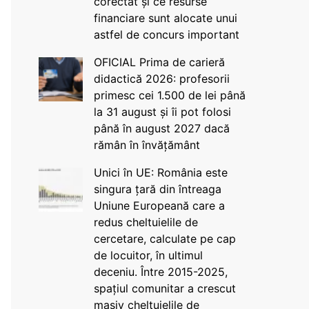
corectat și ce resurse
financiare sunt alocate unui
astfel de concurs important
OFICIAL Prima de carieră
didactică 2026: profesorii
primesc cei 1.500 de lei până
la 31 august și îi pot folosi
până în august 2027 dacă
rămân în învățământ
Unici în UE: România este
singura țară din întreaga
Uniune Europeană care a
redus cheltuielile de
cercetare, calculate pe cap
de locuitor, în ultimul
deceniu. Între 2015-2025,
spațiul comunitar a crescut
masiv cheltuielile de