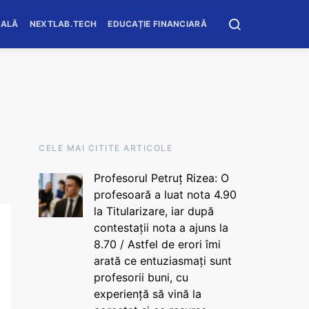
OALĂ
NEXTLAB.TECH
EDUCAȚIE FINANCIARĂ
CELE MAI CITITE ARTICOLE
Profesorul Petruț Rizea: O
profesoară a luat nota 4.90
la Titularizare, iar după
contestații nota a ajuns la
8.70 / Astfel de erori îmi
arată ce entuziasmați sunt
profesorii buni, cu
experiență să vină la