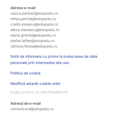
Adrese e-mail
raluca.pantazi@edupedu.ro
mihai.peticila@edupedu.ro
costin.ionescu@edupedu.ro
alexa.stanescu@edupedu.ro
diana.ghimisi@edupedu.ro
stefan.lefter@edupedu.ro
ramona.florea@edupedu.ro
Notă de informare cu privire la prelucrarea de date
personale prin intermediul site-ului
Politica de cookie
Modifică setarile cookie-urilor
PUBLICITATE ȘI PARTENERIATE
Adresă de e-mail
comunicare@edupedu.ro