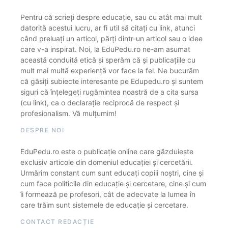
Pentru că scrieți despre educație, sau cu atât mai mult
datorită acestui lucru, ar fi util să citați cu link, atunci
când preluați un articol, părți dintr-un articol sau o idee
care v-a inspirat. Noi, la EduPedu.ro ne-am asumat
această conduită etică și sperăm că și publicațiile cu
mult mai multă experiență vor face la fel. Ne bucurăm
că găsiți subiecte interesante pe Edupedu.ro și suntem
siguri că înțelegeți rugămintea noastră de a cita sursa
(cu link), ca o declarație reciprocă de respect și
profesionalism. Vă mulțumim!
DESPRE NOI
EduPedu.ro este o publicație online care găzduiește
exclusiv articole din domeniul educației și cercetării.
Urmărim constant cum sunt educați copiii noștri, cine și
cum face politicile din educație și cercetare, cine și cum
îi formează pe profesori, cât de adecvate la lumea în
care trăim sunt sistemele de educație și cercetare.
CONTACT REDACȚIE