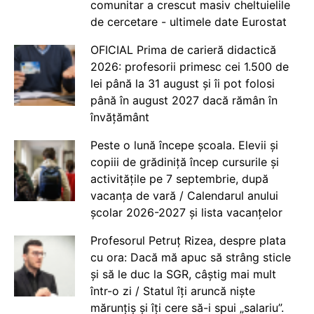
comunitar a crescut masiv cheltuielile
de cercetare - ultimele date Eurostat
OFICIAL Prima de carieră didactică
2026: profesorii primesc cei 1.500 de
lei până la 31 august și îi pot folosi
până în august 2027 dacă rămân în
învățământ
Peste o lună începe școala. Elevii și
copiii de grădiniță încep cursurile și
activitățile pe 7 septembrie, după
vacanța de vară / Calendarul anului
școlar 2026-2027 și lista vacanțelor
Profesorul Petruț Rizea, despre plata
cu ora: Dacă mă apuc să strâng sticle
și să le duc la SGR, câștig mai mult
într-o zi / Statul îți aruncă niște
mărunțiș și îți cere să-i spui „salariu”.