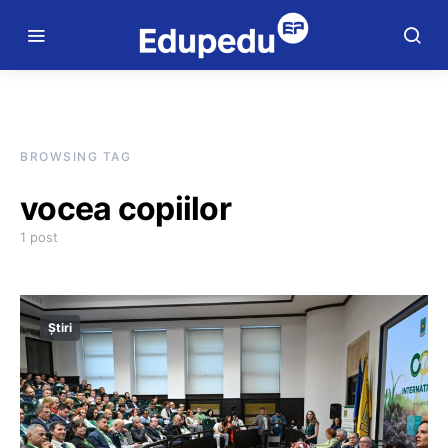
BROWSING TAG
vocea copiilor
1 post
Știri