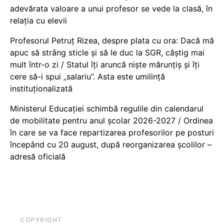
adevărata valoare a unui profesor se vede la clasă, în
relația cu elevii
Profesorul Petruț Rizea, despre plata cu ora: Dacă mă
apuc să strâng sticle și să le duc la SGR, câștig mai
mult într-o zi / Statul îți aruncă niște mărunțiș și îți
cere să-i spui „salariu”. Asta este umilință
instituționalizată
Ministerul Educației schimbă regulile din calendarul
de mobilitate pentru anul școlar 2026-2027 / Ordinea
în care se va face repartizarea profesorilor pe posturi
începând cu 20 august, după reorganizarea școlilor –
adresă oficială
COPYRIGHT