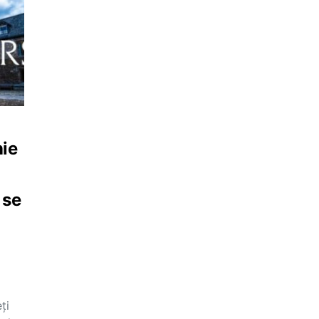
nie
 se
ți