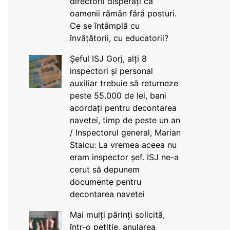
directorii disperați că
oamenii rămân fără posturi.
Ce se întâmplă cu
învățătorii, cu educatorii?
Șeful ISJ Gorj, alți 8
inspectori și personal
auxiliar trebuie să returneze
peste 55.000 de lei, bani
acordați pentru decontarea
navetei, timp de peste un an
/ Inspectorul general, Marian
Staicu: La vremea aceea nu
eram inspector șef. ISJ ne-a
cerut să depunem
documente pentru
decontarea navetei
Mai mulți părinți solicită,
într-o petiție, anularea