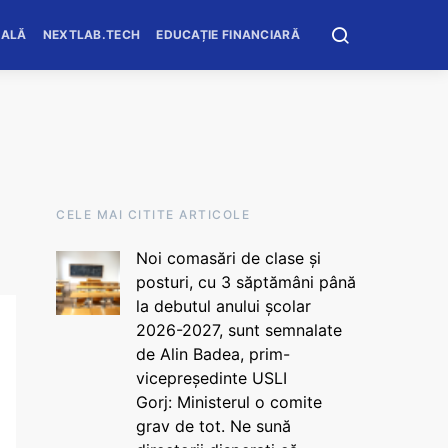
OALĂ
NEXTLAB.TECH
EDUCAȚIE FINANCIARĂ
CELE MAI CITITE ARTICOLE
Noi comasări de clase și
posturi, cu 3 săptămâni până
la debutul anului școlar
2026-2027, sunt semnalate
de Alin Badea, prim-
vicepreședinte USLI
Gorj: Ministerul o comite
grav de tot. Ne sună