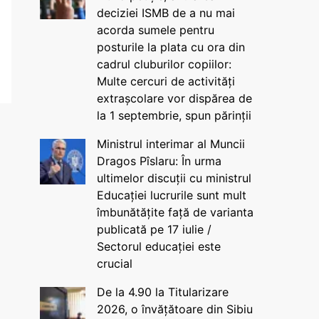
deciziei ISMB de a nu mai
acorda sumele pentru
posturile la plata cu ora din
cadrul cluburilor copiilor:
Multe cercuri de activități
extrașcolare vor dispărea de
la 1 septembrie, spun părinții
Ministrul interimar al Muncii
Dragos Pîslaru: În urma
ultimelor discuții cu ministrul
Educației lucrurile sunt mult
îmbunătățite față de varianta
publicată pe 17 iulie /
Sectorul educației este
crucial
De la 4.90 la Titularizare
2026, o învățătoare din Sibiu