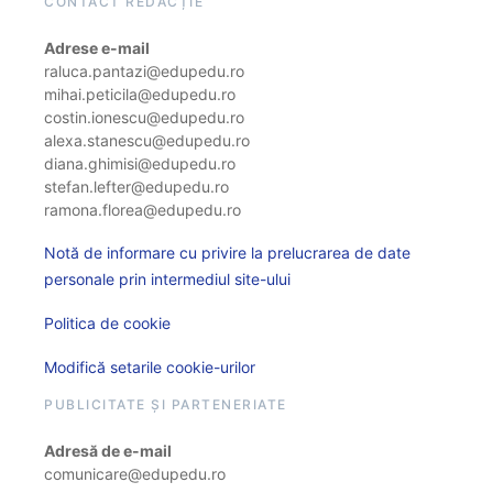
CONTACT REDACȚIE
Adrese e-mail
raluca.pantazi@edupedu.ro
mihai.peticila@edupedu.ro
costin.ionescu@edupedu.ro
alexa.stanescu@edupedu.ro
diana.ghimisi@edupedu.ro
stefan.lefter@edupedu.ro
ramona.florea@edupedu.ro
Notă de informare cu privire la prelucrarea de date
personale prin intermediul site-ului
Politica de cookie
Modifică setarile cookie-urilor
PUBLICITATE ȘI PARTENERIATE
Adresă de e-mail
comunicare@edupedu.ro