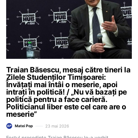
Traian Băsescu, mesaj către tineri la
Zilele Studenţilor Timişoarei:
Învăţaţi mai întâi o meserie, apoi
intraţi în politică! / „Nu vă bazaţi pe
politică pentru a face carieră.
Politicianul liber este cel care are o
meserie”
23 mai 2026
Matei Pop
Fostul președinte Traian Băsescu le-a vorbit