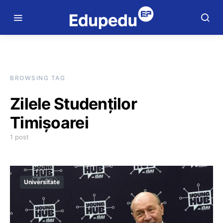
BROWSING TAG
Zilele Studenţilor
Timişoarei
1 post
Universitate