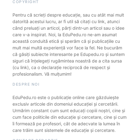
COPYRIGHT
Pentru că scrieți despre educație, sau cu atât mai mult
datorită acestui lucru, ar fi util să citați cu link, atunci
când preluați un articol, părți dintr-un articol sau o idee
care v-a inspirat. Noi, la EduPedu.ro ne-am asumat
această conduită etică și sperăm că și publicațiile cu
mult mai multă experiență vor face la fel. Ne bucurăm
că găsiți subiecte interesante pe Edupedu.ro și suntem
siguri că înțelegeți rugămintea noastră de a cita sursa
(cu link), ca o declarație reciprocă de respect și
profesionalism. Vă mulțumim!
DESPRE NOI
EduPedu.ro este o publicație online care găzduiește
exclusiv articole din domeniul educației și cercetării.
Urmărim constant cum sunt educați copiii noștri, cine și
cum face politicile din educație și cercetare, cine și cum
îi formează pe profesori, cât de adecvate la lumea în
care trăim sunt sistemele de educație și cercetare.