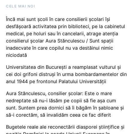
CELE MAI NOI
Încă mai sunt școli în care consilierii școlari își
desfășoară activitatea prin biblioteci, pe la cabinetul
medical, pe holuri sau în cancelarii, atrage atenția
consilierul școlar Aura Stănculescu / Sunt spații
inadecvate în care copilul nu va destăinui nimic
niciodată
Universitatea din București a reamplasat vulturul și
cei doi grifoni distruși în urma bombardamentelor din
anul 1944 pe frontonul Palatului Universității
Aura Stănculescu, consilier școlar: Este o mare
nedreptate să nu-i lăsăm pe copii să fie așa cum
sunt. Suntem prea dornici să îi băgăm în șabloane și
să-i corectăm, să invalidăm ceea ce fac diferit
Bugetele reale ale reconectării diasporei științifice și
poziția României la coada Uniunii Europene în