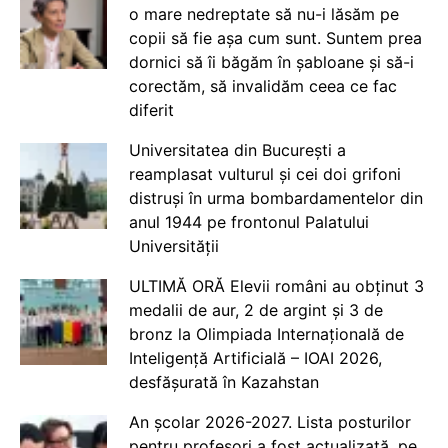
o mare nedreptate să nu-i lăsăm pe
copii să fie așa cum sunt. Suntem prea
dornici să îi băgăm în șabloane și să-i
corectăm, să invalidăm ceea ce fac
diferit
Universitatea din București a
reamplasat vulturul și cei doi grifoni
distruși în urma bombardamentelor din
anul 1944 pe frontonul Palatului
Universității
ULTIMĂ ORĂ Elevii români au obținut 3
medalii de aur, 2 de argint și 3 de
bronz la Olimpiada Internațională de
Inteligență Artificială – IOAI 2026,
desfășurată în Kazahstan
An școlar 2026-2027. Lista posturilor
pentru profesori a fost actualizată, pe