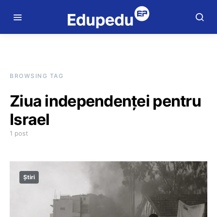
BROWSING TAG
Ziua independenței pentru
Israel
1 post
Știri