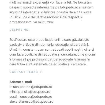
mult mai multă experiență vor face la fel. Ne bucurăm
că găsiți subiecte interesante pe Edupedu.ro și suntem
siguri că înțelegeți rugămintea noastră de a cita sursa
(cu link), ca o declarație reciprocă de respect și
profesionalism. Vă mulțumim!
DESPRE NOI
EduPedu.ro este o publicație online care găzduiește
exclusiv articole din domeniul educației și cercetării.
Urmărim constant cum sunt educați copiii noștri, cine și
cum face politicile din educație și cercetare, cine și cum
îi formează pe profesori, cât de adecvate la lumea în
care trăim sunt sistemele de educație și cercetare.
CONTACT REDACȚIE
Adrese e-mail
raluca.pantazi@edupedu.ro
mihai.peticila@edupedu.ro
costin.ionescu@edupedu.ro
alexa.stanescu@edupedu.ro