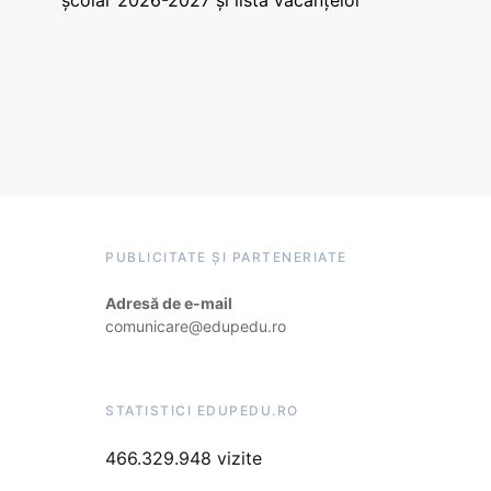
școlar 2026-2027 și lista vacanțelor
PUBLICITATE ȘI PARTENERIATE
Adresă de e-mail
comunicare@edupedu.ro
STATISTICI EDUPEDU.RO
466.329.948 vizite