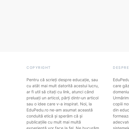
COPYRIGHT
DESPRE
Pentru că scrieți despre educație, sau
EduPedu.
cu atât mai mult datorită acestui lucru,
care găz
ar fi util să citați cu link, atunci când
domeniul
preluați un articol, părți dintr-un articol
Urmărim
sau o idee care v-a inspirat. Noi, la
copiii no
EduPedu.ro ne-am asumat această
din educa
conduită etică și sperăm că și
formează
publicațiile cu mult mai multă
adecvate
experiență vor face la fel. Ne bucurăm
sistemel