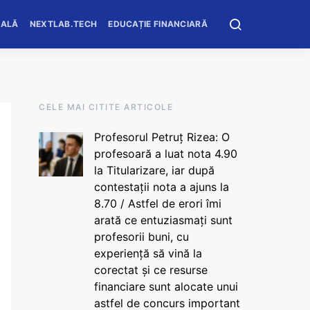
OALĂ
NEXTLAB.TECH
EDUCAȚIE FINANCIARĂ
CELE MAI CITITE ARTICOLE
Profesorul Petruț Rizea: O
profesoară a luat nota 4.90
la Titularizare, iar după
contestații nota a ajuns la
8.70 / Astfel de erori îmi
arată ce entuziasmați sunt
profesorii buni, cu
experiență să vină la
corectat și ce resurse
financiare sunt alocate unui
astfel de concurs important