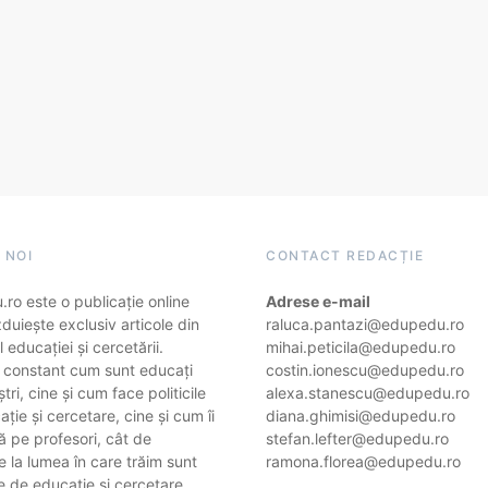
 NOI
CONTACT REDACȚIE
ro este o publicație online
Adrese e-mail
duiește exclusiv articole din
raluca.pantazi@edupedu.ro
 educației și cercetării.
mihai.peticila@edupedu.ro
 constant cum sunt educați
costin.ionescu@edupedu.ro
ștri, cine și cum face politicile
alexa.stanescu@edupedu.ro
ție și cercetare, cine și cum îi
diana.ghimisi@edupedu.ro
 pe profesori, cât de
stefan.lefter@edupedu.ro
 la lumea în care trăim sunt
ramona.florea@edupedu.ro
e de educație și cercetare.