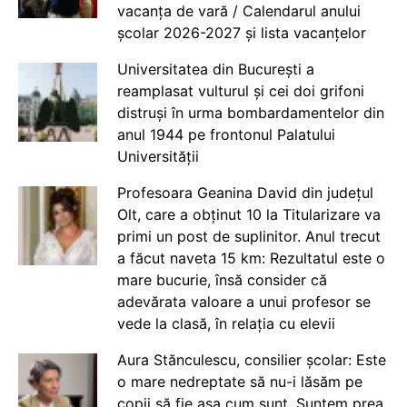
vacanța de vară / Calendarul anului
școlar 2026-2027 și lista vacanțelor
Universitatea din București a
reamplasat vulturul și cei doi grifoni
distruși în urma bombardamentelor din
anul 1944 pe frontonul Palatului
Universității
Profesoara Geanina David din județul
Olt, care a obținut 10 la Titularizare va
primi un post de suplinitor. Anul trecut
a făcut naveta 15 km: Rezultatul este o
mare bucurie, însă consider că
adevărata valoare a unui profesor se
vede la clasă, în relația cu elevii
Aura Stănculescu, consilier școlar: Este
o mare nedreptate să nu-i lăsăm pe
copii să fie așa cum sunt. Suntem prea