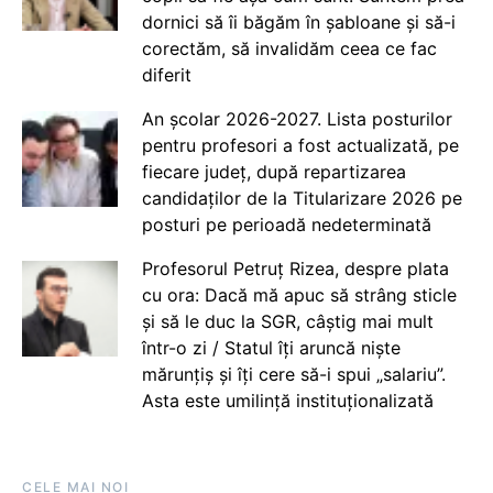
dornici să îi băgăm în șabloane și să-i
corectăm, să invalidăm ceea ce fac
diferit
An școlar 2026-2027. Lista posturilor
pentru profesori a fost actualizată, pe
fiecare județ, după repartizarea
candidaților de la Titularizare 2026 pe
posturi pe perioadă nedeterminată
Profesorul Petruț Rizea, despre plata
cu ora: Dacă mă apuc să strâng sticle
și să le duc la SGR, câștig mai mult
într-o zi / Statul îți aruncă niște
mărunțiș și îți cere să-i spui „salariu”.
Asta este umilință instituționalizată
CELE MAI NOI