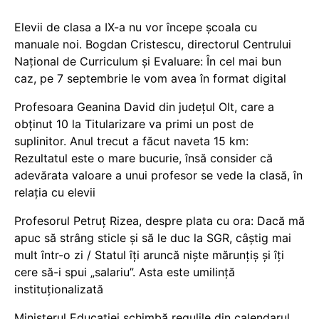
Elevii de clasa a IX-a nu vor începe școala cu
manuale noi. Bogdan Cristescu, directorul Centrului
Național de Curriculum și Evaluare: În cel mai bun
caz, pe 7 septembrie le vom avea în format digital
Profesoara Geanina David din județul Olt, care a
obținut 10 la Titularizare va primi un post de
suplinitor. Anul trecut a făcut naveta 15 km:
Rezultatul este o mare bucurie, însă consider că
adevărata valoare a unui profesor se vede la clasă, în
relația cu elevii
Profesorul Petruț Rizea, despre plata cu ora: Dacă mă
apuc să strâng sticle și să le duc la SGR, câștig mai
mult într-o zi / Statul îți aruncă niște mărunțiș și îți
cere să-i spui „salariu”. Asta este umilință
instituționalizată
Ministerul Educației schimbă regulile din calendarul