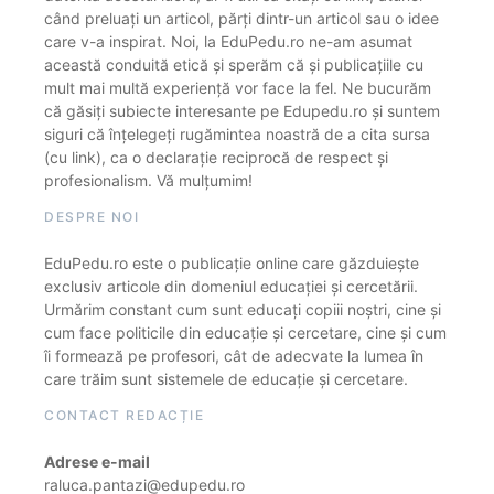
când preluați un articol, părți dintr-un articol sau o idee
care v-a inspirat. Noi, la EduPedu.ro ne-am asumat
această conduită etică și sperăm că și publicațiile cu
mult mai multă experiență vor face la fel. Ne bucurăm
că găsiți subiecte interesante pe Edupedu.ro și suntem
siguri că înțelegeți rugămintea noastră de a cita sursa
(cu link), ca o declarație reciprocă de respect și
profesionalism. Vă mulțumim!
DESPRE NOI
EduPedu.ro este o publicație online care găzduiește
exclusiv articole din domeniul educației și cercetării.
Urmărim constant cum sunt educați copiii noștri, cine și
cum face politicile din educație și cercetare, cine și cum
îi formează pe profesori, cât de adecvate la lumea în
care trăim sunt sistemele de educație și cercetare.
CONTACT REDACȚIE
Adrese e-mail
raluca.pantazi@edupedu.ro