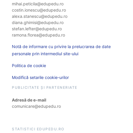
mihai.peticila@edupedu.ro
costin.ionescu@edupedu.ro
alexa.stanescu@edupedu.ro
diana.ghimisi@edupedu.ro
stefan.lefter@edupedu.ro
ramona.florea@edupedu.ro
Notă de informare cu privire la prelucrarea de date
personale prin intermediul site-ului
Politica de cookie
Modifică setarile cookie-urilor
PUBLICITATE ȘI PARTENERIATE
Adresă de e-mail
comunicare@edupedu.ro
STATISTICI EDUPEDU.RO