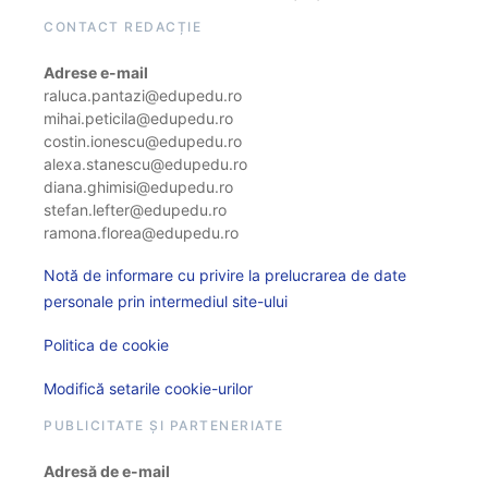
CONTACT REDACȚIE
Adrese e-mail
raluca.pantazi@edupedu.ro
mihai.peticila@edupedu.ro
costin.ionescu@edupedu.ro
alexa.stanescu@edupedu.ro
diana.ghimisi@edupedu.ro
stefan.lefter@edupedu.ro
ramona.florea@edupedu.ro
Notă de informare cu privire la prelucrarea de date
personale prin intermediul site-ului
Politica de cookie
Modifică setarile cookie-urilor
PUBLICITATE ȘI PARTENERIATE
Adresă de e-mail