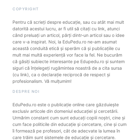
COPYRIGHT
Pentru că scrieți despre educație, sau cu atât mai mult
datorită acestui lucru, ar fi util să citați cu link, atunci
când preluați un articol, părți dintr-un articol sau o idee
care v-a inspirat. Noi, la EduPedu.ro ne-am asumat
această conduită etică și sperăm că și publicațiile cu
mult mai multă experiență vor face la fel. Ne bucurăm
că găsiți subiecte interesante pe Edupedu.ro și suntem
siguri că înțelegeți rugămintea noastră de a cita sursa
(cu link), ca o declarație reciprocă de respect și
profesionalism. Vă mulțumim!
DESPRE NOI
EduPedu.ro este o publicație online care găzduiește
exclusiv articole din domeniul educației și cercetării.
Urmărim constant cum sunt educați copiii noștri, cine și
cum face politicile din educație și cercetare, cine și cum
îi formează pe profesori, cât de adecvate la lumea în
care trăim sunt sistemele de educație și cercetare.