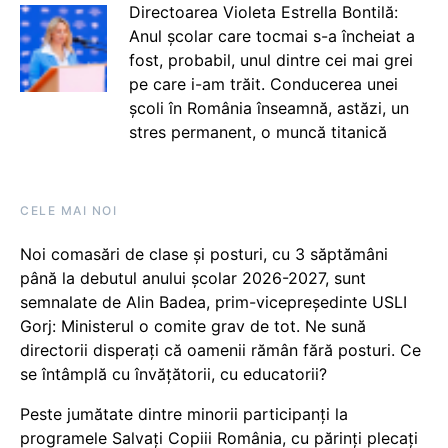
Directoarea Violeta Estrella Bontilă:
Anul școlar care tocmai s-a încheiat a
fost, probabil, unul dintre cei mai grei
pe care i-am trăit. Conducerea unei
școli în România înseamnă, astăzi, un
stres permanent, o muncă titanică
CELE MAI NOI
Noi comasări de clase și posturi, cu 3 săptămâni
până la debutul anului școlar 2026-2027, sunt
semnalate de Alin Badea, prim-vicepreședinte USLI
Gorj: Ministerul o comite grav de tot. Ne sună
directorii disperați că oamenii rămân fără posturi. Ce
se întâmplă cu învățătorii, cu educatorii?
Peste jumătate dintre minorii participanți la
programele Salvați Copiii România, cu părinți plecați