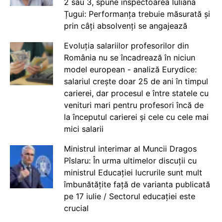
2 sau 3, spune inspectoarea Iuliana
Țugui: Performanța trebuie măsurată și
prin câți absolvenți se angajează
Evoluția salariilor profesorilor din
România nu se încadrează în niciun
model european - analiză Eurydice:
salariul crește doar 25 de ani în timpul
carierei, dar procesul e între statele cu
venituri mari pentru profesori încă de
la începutul carierei și cele cu cele mai
mici salarii
Ministrul interimar al Muncii Dragos
Pîslaru: În urma ultimelor discuții cu
ministrul Educației lucrurile sunt mult
îmbunătățite față de varianta publicată
pe 17 iulie / Sectorul educației este
crucial