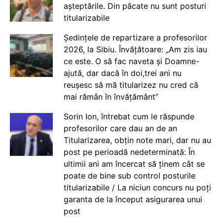
așteptările. Din păcate nu sunt posturi
titularizabile
Ședințele de repartizare a profesorilor
2026, la Sibiu. Învățătoare: „Am zis iau
ce este. O să fac naveta și Doamne-
ajută, dar dacă în doi,trei ani nu
reușesc să mă titularizez nu cred că
mai rămân în învățământ”
Sorin Ion, întrebat cum le răspunde
profesorilor care dau an de an
Titularizarea, obțin note mari, dar nu au
post pe perioadă nedeterminată: În
ultimii ani am încercat să ținem cât se
poate de bine sub control posturile
titularizabile / La niciun concurs nu poți
garanta de la început asigurarea unui
post