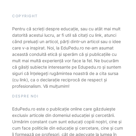
COPYRIGHT
Pentru că scrieți despre educație, sau cu atât mai mult
datorită acestui lucru, ar fi util să citați cu link, atunci
când preluați un articol, părți dintr-un articol sau o idee
care v-a inspirat. Noi, la EduPedu.ro ne-am asumat
această conduită etică și sperăm că și publicațiile cu
mult mai multă experiență vor face la fel. Ne bucurăm
că găsiți subiecte interesante pe Edupedu.ro și suntem
siguri că înțelegeți rugămintea noastră de a cita sursa
(cu link), ca o declarație reciprocă de respect și
profesionalism. Vă mulțumim!
DESPRE NOI
EduPedu.ro este o publicație online care găzduiește
exclusiv articole din domeniul educației și cercetării.
Urmărim constant cum sunt educați copiii noștri, cine și
cum face politicile din educație și cercetare, cine și cum
îi formează pe profesori, cât de adecvate la lumea în