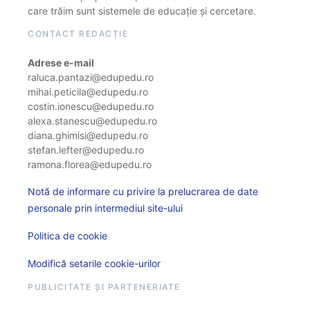
care trăim sunt sistemele de educație și cercetare.
CONTACT REDACȚIE
Adrese e-mail
raluca.pantazi@edupedu.ro
mihai.peticila@edupedu.ro
costin.ionescu@edupedu.ro
alexa.stanescu@edupedu.ro
diana.ghimisi@edupedu.ro
stefan.lefter@edupedu.ro
ramona.florea@edupedu.ro
Notă de informare cu privire la prelucrarea de date
personale prin intermediul site-ului
Politica de cookie
Modifică setarile cookie-urilor
PUBLICITATE ȘI PARTENERIATE