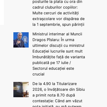
posturile la plata cu ora din
cadrul cluburilor copiilor:
Multe cercuri de activități
extrașcolare vor dispărea de
la 1 septembrie, spun părinții
Ministrul interimar al Muncii
Dragos Pîslaru: În urma
ultimelor discuții cu ministrul
Educației lucrurile sunt mult
îmbunătățite față de varianta
publicată pe 17 iulie /
Sectorul educației este
crucial
De la 4.90 la Titularizare
2026, o învățătoare din Sibiu
a primit nota 8.70 după
contestație: Când am văzut
nota inițială, nu mă puteam